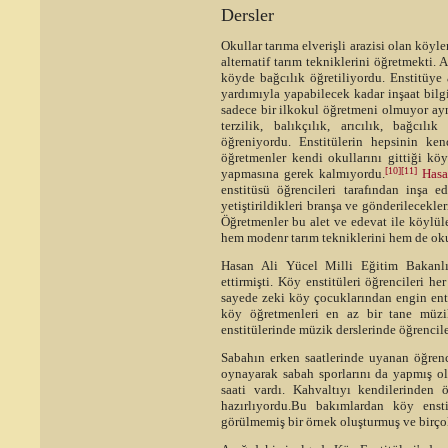
Dersler
Okullar tarıma elverişli arazisi olan köyl
alternatif tarım tekniklerini öğretmekti. 
köyde bağcılık öğretiliyordu. Enstitüye
yardımıyla yapabilecek kadar inşaat bilg
sadece bir ilkokul öğretmeni olmuyor aynı
terzilik, balıkçılık, arıcılık, bağcı
öğreniyordu. Enstitülerin hepsinin kend
öğretmenler kendi okullarını gittiği köy
[10]
[11]
yapmasına gerek kalmıyordu.
Hasa
enstitüsü öğrencileri tarafından inşa 
yetiştirildikleri branşa ve gönderilecekle
Öğretmenler bu alet ve edevat ile köylül
hem modenr tarım tekniklerini hem de oku
Hasan Ali Yücel Milli Eğitim Bakanlı
ettirmişti. Köy enstitüleri öğrencileri
sayede zeki köy çocuklarından engin ente
köy öğretmenleri en az bir tane müzi
enstitülerinde müzik derslerinde öğrencil
Sabahın erken saatlerinde uyanan öğrenc
oynayarak sabah sporlarını da yapmış o
saati vardı. Kahvaltıyı kendilerinden 
hazırlıyordu.Bu bakımlardan köy ens
görülmemiş bir örnek oluşturmuş ve birço