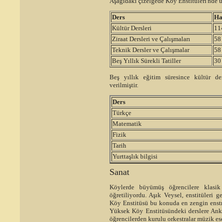
Aşağıdaki çizelgede Köy Enstitüleri'nde u
Ders
Ha
Kültür Dersleri
11
Ziraat Dersleri ve Çalışmaları
58
Teknik Dersler ve Çalışmalar
58
Beş Yıllık Sürekli Tatiller
30
Beş yıllık eğitim süresince kültür der
verilmiştir.
Ders
Türkçe
Matematik
Fizik
Tarih
Yurttaşlık bilgisi
Sanat
Köylerde büyümüş öğrencilere klasik
öğretiliyordu. Aşık Veysel, enstitüleri 
Köy Enstitüsü bu konuda en zengin enst
Yüksek Köy Enstitüsündeki derslere Ank
öğrencilerden kurulu orkestralar müzik ese