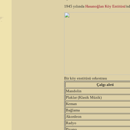
1945 yılında
Hasanoğlan Köy Entitüsü
'n
Bir köy enstitüsü orkestrası
Çalgı aleti
Mandolin
Plaklar (Klasik Müzik)
Keman
Bağlama
Akordeon
Radyo
Piyano