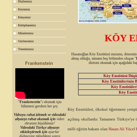
Dizilerimiz
Köyümüz
Künyemiz
Kütüphanemiz
Müzelerimiz
KÖY E
Söylencemiz
Törenlerimiz
Hasanoğlan Köy Enstitüsü mezunu, dönemin c
almış olduğu, tamamı beş bölümden oluşan "
Frankenstein
dizisini okumak için aşağıdaki bağl
Köy Enstitüsü Düşü
Köy Enstitülerinin 
Köy Enstitüler
Köy Enstit
"
Frankenstein
"ı okumak için
bilinmesi gereken her şey.
Köy Enstitüleri, ilkokul öğretmeni yetiş
Videoyu rahat izlemek ve videodaki
altyazıyı rahat okumak için
video
açılmış okullardır. Tamamen Türkiye'ye 
ekranını büyültünüz!
Videodaki Türkçe altyazıyı
milli eğitim bakanı olan
Hasan Ali Yücel
b
etkinleştirmek için
ayarlar
düğmesine tıkladıktan sonra