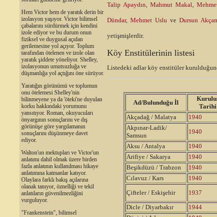
Talip Apaydın
,
Mahmut Makal
,
Mehmet
Hem Victor hem de yaratık derin bir
izolasyon yaşıyor. Victor bilimsel
Dündar
,
Mehmet Uslu
ve
Dursun Akça
çabalarını sürdürmek için kendini
izole ediyor ve bu durum onun
yetişmişlerdir.
fiziksel ve duygusal açıdan
gerilemesine yol açıyor. Toplum
Köy Enstitülerinin listesi
tarafından ötelenen ve izole olan
yaratık şiddete yöneliyor. Shelley,
izolasyonun umutsuzluğa ve
Listedeki adlar köy enstitüler kurulduğun
düşmanlığa yol açtığını öne sürüyor.
Yaratığın görünümü ve toplumun
onu ötelemesi Shelley'nin
Kurulu
bilinmeyene ya da 'öteki'ne duyulan
Ad/Bulunduğu İl
korku hakkındaki yorumunu
Tarihi
yansıtıyor. Roman, okuyucuları
Akçadağ / Malatya
1940
önyargının sonuçlarını ve dış
görünüşe göre yargılamanın
Akpınar-Ladik/
1940
sonuçlarını düşünmeye davet
Samsun
ediyor.
Aksu / Antalya
1940
Walton'un mektupları ve Victor'un
Arifiye / Sakarya
1940
anlatımı dahil olmak üzere birden
fazla anlatının kullanılması hikaye
Beşikdüzü / Trabzon
1940
anlatımına katmanlar katıyor.
Cılavuz / Kars
1940
Olaylara farklı bakış açılarına
olanak tanıyor, öznelliği ve tekil
Çifteler / Eskişehir
1937
anlatıların güvenilmezliğini
vurguluyor.
Dicle / Diyarbakır
1944
"Frankenstein", bilimsel