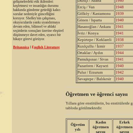
Düziçi / Adana
1940
gelişmelerdeki etik ikilemleri
keşfetmesi ve insanlığın durumu
Erciş / Van
1948
hakkında gündeme getirdiği kalıcı
Gölköy / Kastamonu
1939
sorular nedeniyle güncelliğini
koruyor. Shelley'nin çalışması,
Gönen / Isparta
1940
okuyucularda yankı uyandırmaya
devam eden, bilimsel ve ahlaki
Hasanoğlan / Ankara
1941
seçimlerin sonuçları üzerine eleştirel
İvriz / Konya
1941
düşünmeye davet eden, uyarıcı bir
hikaye görevi görüyor.
Kepirtepe / Kırklareli
1938
Kızılçullu / İzmir
1937
Britannica
l
E
nglish Literature
Ortaklar / Aydın
1944
Pamukpınar / Sivas
1941
Pazarören / Kayseri
1940
Pulur / Erzurum
1942
Savaştepe / Balıkesir
1940
Öğretmen ve öğrenci sayısı
Yıllara göre enstitülerin, bu enstitülerde 
tabloda görülmektedir.
Kadın
Erkek
Öğretim
öğretmen
öğretmen
yılı
sayısı
sayısı