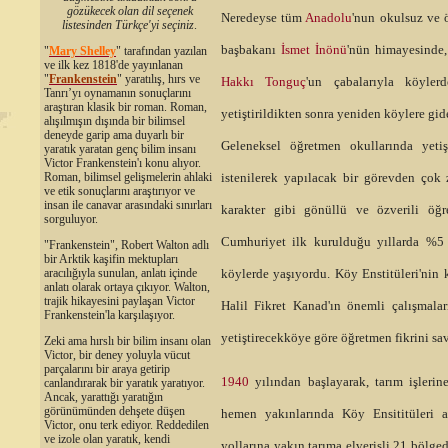
gözükecek olan dil seçenek
Neredeyse tüm
Anadolu
'nun okulsuz ve 
listesinden Türkçe'yi seçiniz
.
başbakanı
İsmet İnönü
'nün himayesinde
"
Mary Shelley
"
tarafından yazılan
ve ilk kez 1818'de yayınlanan
"
Frankenstein
" yaratılış, hırs ve
Hakkı Tonguç
'un çabalarıyla köyle
Tanrı’yı oynamanın sonuçlarını
araştıran klasik bir roman. Roman,
yetiştirildikten sonra yeniden köylere gi
alışılmışın dışında bir bilimsel
deneyde garip ama duyarlı bir
Geleneksel öğretmen okullarında yeti
yaratık yaratan genç bilim insanı
Victor Frankenstein'ı konu alıyor.
Roman, bilimsel gelişmelerin ahlaki
istenilerek yapılacak bir görevden çok
ve etik sonuçlarını araştırıyor ve
insan ile canavar arasındaki sınırları
karakter gibi gönüllü ve özverili öğ
sorguluyor.
Cumhuriyet ilk kurulduğu yıllarda %5
"Frankenstein", Robert Walton adlı
bir Arktik kaşifin mektupları
aracılığıyla sunulan, anlatı içinde
köylerde yaşıyordu. Köy Enstitüleri'ni
anlatı olarak ortaya çıkıyor. Walton,
trajik hikayesini paylaşan Victor
Halil Fikret Kanad'ın önemli çalışmalar
Frankenstein'la karşılaşıyor.
yetiştirecekköye göre öğretmen fikrini s
Zeki ama hırslı bir bilim insanı olan
Victor, bir deney yoluyla vücut
parçalarını bir araya getirip
1940
yılından başlayarak, tarım işlerin
canlandırarak bir yaratık yaratıyor.
Ancak, yarattığı yaratığın
görünümünden dehşete düşen
hemen yakınlarında Köy Ensititüleri a
Victor, onu terk ediyor. Reddedilen
ve izole olan yaratık, kendi
yollarına yakın tarıma elverişli 21 bölge