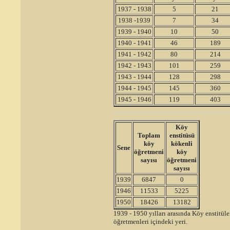
1937 - 1938
5
21
1938 -1939
7
34
1939 - 1940
10
50
1940 - 1941
46
189
1941 - 1942
80
214
1942 - 1943
101
259
1943 - 1944
128
298
1944 - 1945
145
360
1945 - 1946
119
403
Köy
Toplam
enstitüsü
köy
kökenli
Sene
öğretmeni
köy
sayısı
öğretmeni
sayısı
1939
6847
0
1946
11533
5225
1950
18426
13182
1939 - 1950 yılları arasında Köy enstitül
öğretmenleri içindeki yeri.