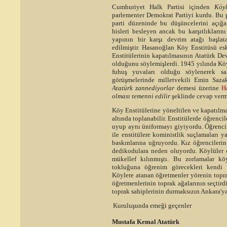
Cumhuriyet Halk Partisi içinden
Köy
parlementer Demokrat Partiyi kurdu. Bu 
parti düzeninde bu düşüncelerini açığ
hisleri besleyen ancak bu karşıtlıkları
yapının bir karşı devrim atağı başlat
edilmiştir. Hasanoğlan Köy Enstitüsü e
Enstitülerinin kapatılmasının Atatürk Dev
olduğunu söylemişlerdi. 1945 yılında Köy 
fuhuş yuvaları olduğu söylenerek sal
görüşmelerinde milletvekili Emin Saza
Atatürk zannediyorlar
demesi üzerine
H
olması temenni edilir
şeklinde cevap vermi
Köy Enstitülerine yöneltilen ve kapatılmala
altında toplanabilir. Enstitülerde öğrenci
uyup aynı üniformayı giyiyordu. Öğrencil
ile enstitülere koministlik suçlamaları y
baskınlarına uğruyordu. Kız öğrencileri
dedikodulara neden oluyordu. Köylüler ok
mükellef kılınmıştı. Bu zorlamalar kö
tokluğuna öğrenim görecekleri kendi oku
Köylere atanan öğretmenler yörenin topra
öğretmenlerinin toprak ağalarının seçtird
toprak sahiplerinin durmaksızın Ankara'y
Kuruluşunda emeği geçenler
Mustafa Kemal Atatürk