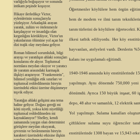
varlığıyla boğuşuyor ve sonunda
intikam peşinde koşuyor.
Öğretmenler köylülere hem örgün eğiti
Hikaye ilerledikçe Victor,
eylemlerinin sonuçlarıyla
hem de modern ve ilmi tarım tekniklerin
yüzleşiyor. Arkadaşlık arayan
yaratık, zulüm ve ötelenmeyle
tarım türlerini de köylülere öğretecekti. 
karşılaşıyor ve insanlığa olan
kırgınlığını körüklüyor, Victor'un
ilkesi tatbik ediliyordu. Her köy enstitüs
yakınlarının ölümüne yol açan bir
dizi trajik olay meydana geliyor.
hayvanları, atelyeleri vardı. Derslerin 
Roman bilimsel sorumluluk, bilgi
arayışı ve yaratılışın ahlaki sonuçları
kalanı ise uygulamalı eğitimdi.
konularını ele alıyor. Toplumsal
normlara meydan okuyor ve yaratıcı
ile yaratım arasındaki karmaşık
1940-1946 arasında köy enstitülerinde 15,
ilişkiyi araştırıyor. "Frankenstein",
bilimsel yeniliğin etik sınırları ve
yapılmıştı. Aynı dönemde 750,000 yeni f
toplumsal reddedilmenin bireyin
üzerindeki etkisi üzerine düşünmeye
teşvik ediyor.
dönümdü. Ayrıca 150 büyük inşaat, 60 i
Yaratığın ahlaki gelişimi ana tema
depo, 48 ahır ve samanlık, 12 elektrik san
haline geliyor. Doğası gereği mi
kötü niyetli, yoksa kötü niyetliliği
Yol yapılmıştı. Sulama kanalları oluştu
toplumsal reddedilmeden mi
kaynaklanıyor? Shelley, kendi
zamanında yaygın olan determinist
çiftliklere sulama suyu öğrenciler tar
görüşlere meydan okuyarak,
çevrenin ve beslenmenin bireyin
enstitülerinde 1308 bayan ve 15,943 erk
karakteri üzerindeki etkisine ilişkin
soruları gündeme getiriyor.