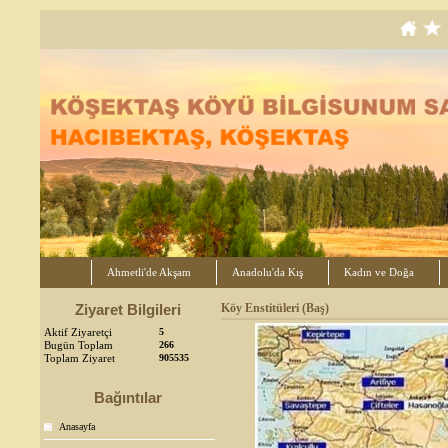
Ahmetli'de Akşam
Anadolu'da Kış
Kadın ve Doğa
Ziyaret Bilgileri
Köy Enstitüleri (Baş)
Aktif Ziyaretçi
5
Bugün Toplam
266
Toplam Ziyaret
905535
Bağıntılar
Anasayfa