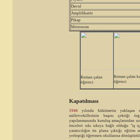
Davul
Amplifikatör
Pikap
Metronom
Keman çalan kı
Keman çalan
öğrenci
öğrenci
Kapatılması
1946
yılında hükümetin yaklaşan se
milletvekillerinin başını çektiği ö
yapılanmasında kuruluş amaçlarından uzak
önceleri sıkı sıkıya bağlı olduğu "iş iç
yaratıcılığın ön plana çıktığı eğitim a
yerleştiği öğretmen okullarına dönüştürü