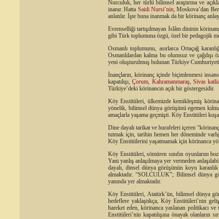
Nurculuk, her türlü bilimsel araştırma ve açık
inanır. Hatta
Saidi Nursi’nin
, Moskova’dan Berli
anlatılır. İşte buna inanmak da bir körinanç anlay
Evrenselliği tartışılmayan İslâm dininin körinan
gibi Türk toplumuna özgü, özel bir pedagojik m
Osmanlı toplumunu, asırlarca Ortaçağ karanlığ
Osmanlılardan kalma bu olumsuz ve çağdışı öze
yeni oluşturulmuş bulunan Türkiye Cumhuriyeti
İnançların, körinanç içinde biçimlenmesi insan
kapatılışı,
Çorum
,
Kahramanmaraş
,
Sivas katli
Türkiye’deki körinancın açık bir göstergesidir.
Köy Enstitüleri, ülkemizde kemikleşmiş körinan
yönelik, bilimsel dünya görüşünü egemen kılma
amaçlarla yaşama geçmişti. Köy Enstitüleri kuşakl
Dine dayalı tarikat ve hurafeleri içeren “körin
tutmak için, tarihin hemen her döneminde varlığ
Köy Enstitülerini yaşatmamak için körinanca yönel
Köy Enstitüleri, sömüren sınıfın oyunlarını bozm
Yani yanlış anlaşılmaya yer vermeden anlaşıla
dayalı, dinsel dünya görüşünün koyu karanlık
almaktadır. “SOLCULUK”; Bilimsel dünya görü
yanında yer almaktadır.
Köy Enstitüleri, Atatürk’ün, bilimsel dünya 
hedeflere yaklaştıkça, Köy Enstitüleri’nin ge
hareket eden, körinanca yaslanan politikacı v
Enstitüleri’nin kapatılışına önayak olanların sı