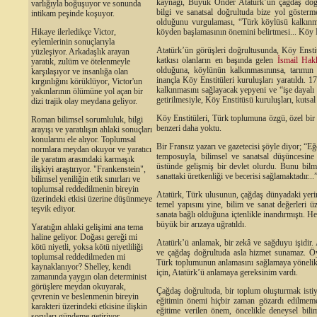
kaynağı, Büyük Önder Atatürk’ün çağdaş doğrul
varlığıyla boğuşuyor ve sonunda
bilgi ve sanatsal doğrultuda bize yol göster
intikam peşinde koşuyor.
olduğunu vurgulaması, “Türk köylüsü kalkınm
köyden başlamasının önemini belirtmesi... Köy E
Hikaye ilerledikçe Victor,
eylemlerinin sonuçlarıyla
Atatürk’ün görüşleri doğrultusunda, Köy Enstit
yüzleşiyor. Arkadaşlık arayan
katkısı olanların en başında gelen
İsmail Hak
yaratık, zulüm ve ötelenmeyle
olduğuna, köylünün kalkınmasınınsa, tarımın 
karşılaşıyor ve insanlığa olan
inançla Köy Enstitüleri kuruluşları yaratıldı.
kırgınlığını körüklüyor, Victor'un
kalkınmasını sağlayacak yepyeni ve “işe dayalı ö
yakınlarının ölümüne yol açan bir
getirilmesiyle, Köy Enstitüsü kuruluşları, kutsal
dizi trajik olay meydana geliyor.
Köy Enstitüleri, Türk toplumuna özgü, özel bir
Roman bilimsel sorumluluk, bilgi
benzeri daha yoktu.
arayışı ve yaratılışın ahlaki sonuçları
konularını ele alıyor. Toplumsal
Bir Fransız yazarı ve gazetecisi şöyle diyor; “E
normlara meydan okuyor ve yaratıcı
temposuyla, bilimsel ve sanatsal düşüncesin
ile yaratım arasındaki karmaşık
üstünde gelişmiş bir devlet olurdu. Bunu bilme
ilişkiyi araştırıyor. "Frankenstein",
sanattaki üretkenliği ve becerisi sağlamaktadır...
bilimsel yeniliğin etik sınırları ve
toplumsal reddedilmenin bireyin
Atatürk, Türk ulusunun, çağdaş dünyadaki yerin
üzerindeki etkisi üzerine düşünmeye
temel yapısını yine, bilim ve sanat değerleri ü
teşvik ediyor.
sanata bağlı olduğuna içtenlikle inandırmıştı. H
büyük bir arızaya uğratıldı.
Yaratığın ahlaki gelişimi ana tema
haline geliyor. Doğası gereği mi
Atatürk’ü anlamak, bir zekâ ve sağduyu işidir
kötü niyetli, yoksa kötü niyetliliği
ve çağdaş doğrultuda asla hizmet sunamaz. Öy
toplumsal reddedilmeden mi
Türk toplumunun anlamasını sağlamaya yönelik bi
kaynaklanıyor? Shelley, kendi
için, Atatürk’ü anlamaya gereksinim vardı.
zamanında yaygın olan determinist
görüşlere meydan okuyarak,
Çağdaş doğrultuda, bir toplum oluşturmak istiyo
çevrenin ve beslenmenin bireyin
eğitimin önemi hiçbir zaman gözardı edilmeme
karakteri üzerindeki etkisine ilişkin
eğitime verilen önem, öncelikle deneysel bili
soruları gündeme getiriyor.