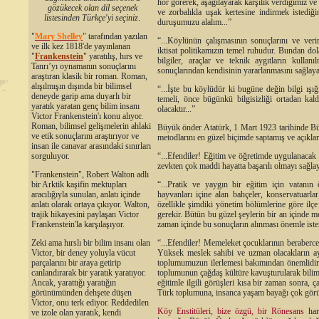
hor görerek, aşağılayarak karşılık verdiğimiz ve
gözükecek olan dil seçenek
ve zorbalıkla uşak kertesine indirmek istedi
listesinden Türkçe'yi seçiniz
.
duruşumuzu alalım...”
"
Mary Shelley
"
tarafından yazılan
“...Köylünün çalışmasının sonuçlarını ve ver
ve ilk kez 1818'de yayınlanan
iktisat politikamızın temel ruhudur. Bundan dola
"
Frankenstein
" yaratılış, hırs ve
bilgiler, araçlar ve teknik aygıtların kull
Tanrı’yı oynamanın sonuçlarını
sonuçlarından kendisinin yararlanmasını sağlayac
araştıran klasik bir roman. Roman,
alışılmışın dışında bir bilimsel
“...İşte bu köylüdür ki bugüne değin bilgi ışığ
deneyde garip ama duyarlı bir
temeli, önce bügünkü bilgisizliği ortadan kal
yaratık yaratan genç bilim insanı
olacaktır...”
Victor Frankenstein'ı konu alıyor.
Roman, bilimsel gelişmelerin ahlaki
Büyük önder Atatürk, 1 Mart 1923 tarihinde Bü
ve etik sonuçlarını araştırıyor ve
metodlarını en güzel biçimde saptamış ve açıklam
insan ile canavar arasındaki sınırları
“...Efendiler! Eğitim ve öğretimde uygulanacak m
sorguluyor.
zevkten çok maddi hayatta başarılı olmayı sağlayan
"Frankenstein", Robert Walton adlı
“...Pratik ve yaygın bir eğitim için vatanın 
bir Arktik kaşifin mektupları
hayvanları içine alan bahçeler, konservatuarlar
aracılığıyla sunulan, anlatı içinde
özellikle şimdiki yönetim bölümlerine göre ilç
anlatı olarak ortaya çıkıyor. Walton,
gerekir. Bütün bu güzel şeylerin bir an içinde
trajik hikayesini paylaşan Victor
zaman içinde bu sonuçların alınması önemle iste
Frankenstein'la karşılaşıyor.
“...Efendiler! Memeleket çocuklarının beraberce
Zeki ama hırslı bir bilim insanı olan
Yüksek meslek sahibi ve uzman olacakların ayr
Victor, bir deney yoluyla vücut
toplumumuzun ilerlemesi bakımından önemlidir.
parçalarını bir araya getirip
toplumunun çağdaş kültüre kavuşturularak biliml
canlandırarak bir yaratık yaratıyor.
eğitimle ilgili görüşleri kısa bir zaman sonra
Ancak, yarattığı yaratığın
Türk toplumuna, insanca yaşam bayağı çok görü
görünümünden dehşete düşen
Victor, onu terk ediyor. Reddedilen
Köy Enstitüleri
, bize özgü, bir
Rönesans
hare
ve izole olan yaratık, kendi