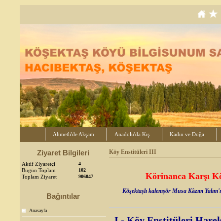
Ahmetli'de Akşam
Anadolu'da Kış
Kadın ve Doğa
Ziyaret Bilgileri
Köy Enstitüleri III
Aktif Ziyaretçi
4
Bugün Toplam
102
Körinanca Karşı Kö
Toplam Ziyaret
906047
Köşektaşlı kalemşör Musa K
â
zım Yalım'
Bağıntılar
Anasayfa
I - Köy Enstitüleri Hare