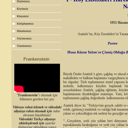
Dizilerimiz
N
Köyümüz
Künyemiz
1951 Hasan
Kütüphanemiz
Müzelerimiz
Atatürk’ün, Köy Enstitüleri’ni Yarat
Söylencemiz
Portre
Törenlerimiz
Musa K
âzım
Yalım'ın Çizmiş Olduğu B
Frankenstein
Büyük Önder Atatürk’e göre; çağdaş ve ulusal e
mahalleden ve halktan başlaması vazgeçilmesi
bir olgudur. Türk toplumunun temel yapısını k
nedenle, kalkınmaya köyden başlamak bir 
zorunluluktur. Atatürk, çağdaş eğitimin, köyde
başlamasının diyalektiğine inanmıştı. Yani, k
"
Frankenstein
"ı okumak için
toplumunun çağdaş doğrultuda kalkınmasına ol
bilinmesi gereken her şey.
Atatürk diyor ki; "Türkiye'nin gerçek sahibi ve 
Videoyu rahat izlemek ve videodaki
refah, (gönenç) mutluluk ve varlığa hak kazanmı
altyazıyı rahat okumak için
video
yıkım ve yoksulluğun tek nedeni bu gerçeğin a
ekranını büyültünüz!
Videodaki Türkçe altyazıyı
“...Gerçekten, yedi yüz yıldan beri dünyanın 
etkinleştirmek için
ayarlar
topraklarında bıraktığımız ve yedi yüz yıldan 
düğmesine tıkladıktan sonra