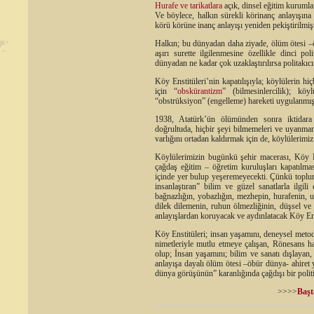
Hurafe
ve
tarikatlara
açık, dinsel eğitim kurumla
Ve böylece, halkın sürekli körinanç anlayışına
körü körüne inanç anlayışı yeniden pekiştirilmişt
Halkın; bu dünyadan daha ziyade, ölüm ötesi –
aşırı surette ilgilenmesine özellikle dinci pol
dünyadan ne kadar çok uzaklaştırılırsa politakıcı
Köy Enstitüleri’nin kapatılışıyla; köylülerin 
için “
obskürantizm
” (bilmesinlercilik); kö
“obstrüksiyon” (engelleme) hareketi uygulanmışt
1938, Atatürk’ün ölümünden sonra iktidara 
doğrultuda, hiçbir şeyi bilmemeleri ve uyanmama
varlığını ortadan kaldırmak için de, köylülerimiz
Köylülerimizin bugünkü şehir macerası, Köy Ens
çağdaş eğitim – öğretim kuruluşları kapatılm
içinde yer bulup yeşeremeyecekti. Çünkü toplum
insanlaştıran” bilim ve güzel sanatlarla ilgil
bağnazlığın, yobazlığın, mezhepin, hurafenin,
dilek dilemenin, ruhun ölmezliğinin, düşsel ve 
anlayışlardan koruyacak ve aydınlatacak Köy Ens
Köy Enstitüleri; insan yaşamını, deneysel metod
nimetleriyle mutlu etmeye çalışan, Rönesans h
olup; İnsan yaşamını; bilim ve sanatı dışlayan,
anlayışa dayalı ölüm ötesi –öbür dünya- ahiret
dünya görüşünün” karanlığında çağdışı bir politi
>>>>
Başt