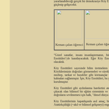
yararlanabileceği gerçek bir demokrasiye Köy En
güçlenip gelişecekti.
Keman çalan öğr
Keman çalan öğrenci
“Güzel sanatlar, insanı insanlaştırmanın, h
Enstitüleri’yle kanıtlayacaktık. Eğer Köy Ens
olacaktık.
Köy Enstitüleri sayesinde bilim üretmekten 
Köylülerimizin doğruları görmemeleri ve sürekli 
mezhep, tarikat ve hurafeler gibi körinançlar
kalmaları sağlanmıştır. İşte, Köy Enstitüleri, bu
kurulmuştur.
Köy Enstitüleri gibi aydınlanma hareketini at
çıkacak olan bilimsel bir eğitim sisteminin ve 
doğruların sevilmemesi için halk, “dinsel dünya 
Köy Enstitülerinin kapatılışında asıl amaç; b
Atatürkçülüğü (=akıl ve bilimsel gelişmeyi) enge