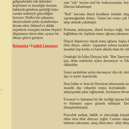
gelişmelerdeki etik ikilemleri
yani “ruh” beynin özel bir fonksiyonudur, beyin
keşfetmesi ve insanlığın durumu
öfkesini kabartmıştır.
hakkında gündeme getirdiği kalıcı
sorular nedeniyle güncelliğini
“Ruh” kavramı dinsel kuralların temelini oluşt
koruyor. Shelley'nin çalışması,
yıpratacağından dolayı, Vanini’nin cezası çok b
okuyucularda yankı uyandırmaya
ateşe atılarak yakılmıştır.
devam eden, bilimsel ve ahlaki
Körinanç anlayışının, dinsel konuya bağlı, fi
seçimlerin sonuçları üzerine eleştirel
bağlılıktan öte, kişilerin inancı uğruna yakmay
düşünmeye davet eden, uyarıcı bir
hikaye görevi görüyor.
Düşsel düşünceye dayalı inanç uğruna, başka dü
öbür dünya –ahiret– yaşamının yoluna insanları
Britannica
l
E
nglish Literature
insanları hep korku ve baskı altında tutan bir ruh
Ortadoğu’da İslâm Dünyası’nda: “Ben Tanrıyım
için, dinin emirlerine aykırı davranıyor ve Al
öldürdüler.
Sunni mezhebine aykırı davranıyor diye de, deris
dışı ve tüyler ürperticidir.
Hem İslâm ve hem de Hıristiyan dünyasında insa
insanlık dışı vahşetini ortaya koymaktadır.
anlayışından çıkar sağlayanlar, körinancın devam
Evrensel ve hümanist bir din özelliği taşıyan İsl
ve hümanist yapısı gözardı edilmiştir. Tari
dönüştürülmüştür.
Nurculuk tarikatı, laiklik ve ulusculuğa karş
ölüm ötesi öbür dünyayı yeğler. Cennete ula
bekleme salonudur, amaç ölüm ötesi –öbür dünya