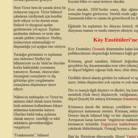
boyutta bilim ve sanat üretiyor olacaktı.
Hem Victor hem de yaratık derin bir
Evet olacaktı...1950’lerden sonra, dini eğitim
izolasyon yaşıyor. Victor bilimsel
sonuçları bugün görüyoruz. Sürekli sözde çağa uy
çabalarını sürdürmek için kendini
Zamanında bilim ve sanata da gösterilseydi bu il
izole ediyor ve bu durum onun
fiziksel ve duygusal açıdan
Eğitimde bu toplumun bu dünyası birincil, öb
gerilemesine yol açıyor. Toplum
dünyasını mamur ve mutlu etmeyen zihniyet, to
tarafından ötelenen ve izole olan
yaratık şiddete yöneliyor. Shelley,
Köy Enstitüleri’n
izolasyonun umutsuzluğa ve
düşmanlığa yol açtığını öne sürüyor.
Köy Enstitüleri,
Osmanlı
döneminden kalan körin
politikacılarının oluşturduğu körinanca bağlı geri
Yaratığın görünümü ve toplumun
onu ötelemesi Shelley'nin
Körinanç, güzel sanatlara, bilimsel doğrultu
bilinmeyene ya da 'öteki'ne duyulan
gerçeklere hiç dayanmamakta israr eden (direnç) 
korku hakkındaki yorumunu
ve düşsel bilgilere sığınan fizik ötesi, öbür dünya
yansıtıyor. Roman, okuyucuları
önyargının sonuçlarını ve dış
Özellikle dinsel alanda görülen bu tutkusal ve aşı
görünüşe göre yargılamanın
üzere, bütün düşünceleri yok sayma ve yok etme
sonuçlarını düşünmeye davet
ediyor.
Din ve inançla ilgili düşünce ve ilkeleri, hiç ka
metafizik (fizik ötesi) düşünceyle, varlığımız
Walton'un mektupları ve Victor'un
düşsel (hayali) bir anlayış körinançtır (
fanatizm
)
anlatımı dahil olmak üzere birden
fazla anlatının kullanılması hikaye
Körinanca dayalı din anlayışı; yeniliklere ve
anlatımına katmanlar katıyor.
düşünceye inanmasını istemez. Körinanç anlayı
Olaylara farklı bakış açılarına
Deneye dayalı bilimsel bilgi ve hür düşüncey
olanak tanıyor, öznelliği ve tekil
Avrupasını kasıp kavuran “engizisyon mahkemel
anlatıların güvenilmezliğini
körinancın ürünüdür.
Engizisyon mahkelemeri
vurguluyor.
yakılarak öldürülmüştür. Ortaçağ boyunca, dine
"Frankenstein", bilimsel
Batı’da, Hıristiyan dünyasında, filozof
Vanini’