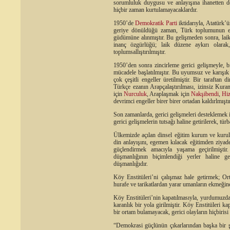
sorumluluk duygusu ve anlayışına ihanetten do
hiçbir zaman kurtulamayacaklardır.
1950’de
Demokratik Parti
iktidarıyla, Atatürk
geriye dönüldüğü zaman, Türk toplumunun eğ
güdümüne alınmıştır. Bu gelişmeden sonra, laikl
inanç özgürlüğü; laik düzene aykırı olarak,
toplumsallıştırılmıştır.
1950’den sonra zincirleme gerici gelişmeyle, b
mücadele başlatılmıştır. Bu uyumsuz ve karışık
çok çeşitli engeller üretilmiştir. Bir taraftan d
Türkçe ezanın Arapçalaştırılması, izinsiz Kur
için
Nurculuk
, Araplaşmak için
Nakşibendi
,
Hiz
devrimci engeller birer birer ortadan kaldırlmıştır
Son zamanlarda, gerici gelişmeleri desteklemek i
gerici gelişmelerin tutsağı haline getirilerek, tür
Ülkemizde açılan dinsel eğitim kurum ve kurulu
din anlayışını, egemen kılacak eğitimden ziyad
güçlendirmek amacıyla yaşama geçirilmişti
düşmanlığının biçimlendiği yerler haline ge
düşmanlığıdır.
Köy Enstitüleri’ni çalışmaz hale getirmek; Or
hurafe ve tarikatlardan yarar umanların ekmeğin
Köy Enstitüleri’nin kapatılmasıyla, yurdumuzda
karanlık bir yola girilmiştir. Köy Enstitüleri k
bir ortam bulamayacak, gerici olayların hiçbirisi
“Demokrasi güçlünün çıkarlarından başka bir ş