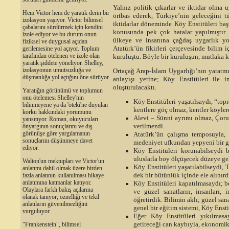
Yalnız politik çıkarlar ve iktidar olma u
Hem Victor hem de yaratık derin bir
örtbas ederek, Türkiye’nin geleceğini
izolasyon yaşıyor. Victor bilimsel
iktidarlar döneminde Köy Enstitüleri baş
çabalarını sürdürmek için kendini
konusunda pek çok hatalar yapılmıştır
izole ediyor ve bu durum onun
ülkeye ve insanına çağdaş uygarlık yo
fiziksel ve duygusal açıdan
Atatürk’ün fikirleri çerçevesinde bilim 
gerilemesine yol açıyor. Toplum
tarafından ötelenen ve izole olan
kuruluştu. Böyle bir kuruluşun, mutlaka k
yaratık şiddete yöneliyor. Shelley,
izolasyonun umutsuzluğa ve
Ortaçağ Arap-İslam Uygarlığı’nın yaratmı
düşmanlığa yol açtığını öne sürüyor.
anlayışı yerine; Köy Enstitüleri ile 
oluşturulacaktı.
Yaratığın görünümü ve toplumun
onu ötelemesi Shelley'nin
Köy Enstitüleri yaşatılsaydı, “top
bilinmeyene ya da 'öteki'ne duyulan
kentlere göç olmaz, kentler köyle
korku hakkındaki yorumunu
Alevi – Sünni ayrımı olmaz, Çor
yansıtıyor. Roman, okuyucuları
verilmezdi.
önyargının sonuçlarını ve dış
görünüşe göre yargılamanın
Atatürk’ün çalışma temposuyla, 
sonuçlarını düşünmeye davet
medeniyet ufkundan yepyeni bir gü
ediyor.
Köy Enstitüleri korunabilseydi 
uluslarla boy ölçüşecek düzeye gel
Walton'un mektupları ve Victor'un
Köy Enstitüleri yaşatılabilseydi, 
anlatımı dahil olmak üzere birden
dek bir bütünlük içinde ele alınırd
fazla anlatının kullanılması hikaye
anlatımına katmanlar katıyor.
Köy Enstitüleri kapatılmasaydı; be
Olaylara farklı bakış açılarına
ve güzel sanatların, insanları, 
olanak tanıyor, öznelliği ve tekil
öğretirdik. Bilimin aklı; güzel san
anlatıların güvenilmezliğini
genel bir eğitim sistemi, Köy Ensti
vurguluyor.
Eğer Köy Enstitüleri yıkılmasa
getireceği can kaybıyla, ekonomik 
"Frankenstein", bilimsel