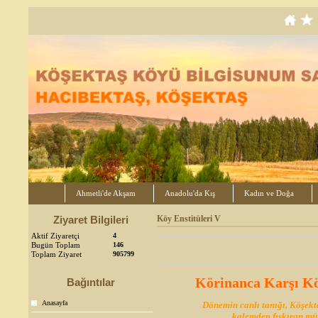
Ahmetli'de Akşam
Anadolu'da Kış
Kadın ve Doğa
Ziyaret Bilgileri
Köy Enstitüleri V
Aktif Ziyaretçi
4
Bugün Toplam
146
Toplam Ziyaret
905799
Körinanca Karşı Kö
Bağıntılar
Anasayfa
Dönemin canlı tanığı, Köşek
kalemden fışkıran
mür