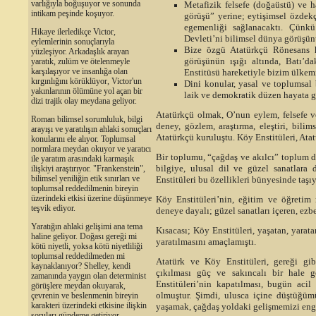
varlığıyla boğuşuyor ve sonunda
Metafizik felsefe (doğaüstü) ve 
intikam peşinde koşuyor.
görüşü” yerine; eytişimsel özdekç
egemenliği sağlanacaktı. Çün
Hikaye ilerledikçe Victor,
Devleti’ni bilimsel dünya görüşünü
eylemlerinin sonuçlarıyla
Bize özgü Atatürkçü Rönesans h
yüzleşiyor. Arkadaşlık arayan
görüşünün ışığı altında, Batı’d
yaratık, zulüm ve ötelenmeyle
karşılaşıyor ve insanlığa olan
Enstitüsü hareketiyle bizim ülkem
kırgınlığını körüklüyor, Victor'un
Dini konular, yasal ve toplumsal
yakınlarının ölümüne yol açan bir
laik ve demokratik düzen hayata g
dizi trajik olay meydana geliyor.
Atatürkçü olmak, O’nun eylem, felsefe v
Roman bilimsel sorumluluk, bilgi
deney, gözlem, araştırma, eleştiri, bilim
arayışı ve yaratılışın ahlaki sonuçları
Atatürkçü kuruluştu. Köy Enstitüleri, Atat
konularını ele alıyor. Toplumsal
normlara meydan okuyor ve yaratıcı
Bir toplumu, “çağdaş ve akılcı” toplum 
ile yaratım arasındaki karmaşık
bilgiye, ulusal dil ve güzel sanatlara
ilişkiyi araştırıyor. "Frankenstein",
bilimsel yeniliğin etik sınırları ve
Enstitüleri bu özellikleri bünyesinde taş
toplumsal reddedilmenin bireyin
üzerindeki etkisi üzerine düşünmeye
Köy Enstitüleri’nin, eğitim ve öğretim 
teşvik ediyor.
deneye dayalı; güzel sanatları içeren, ezbe
Yaratığın ahlaki gelişimi ana tema
Kısacası; Köy Enstitüleri, yaşatan, yarat
haline geliyor. Doğası gereği mi
yaratılmasını amaçlamıştı.
kötü niyetli, yoksa kötü niyetliliği
toplumsal reddedilmeden mi
Atatürk ve Köy Enstitüleri, gereği gi
kaynaklanıyor? Shelley, kendi
çıkılması güç ve sakıncalı bir hale g
zamanında yaygın olan determinist
Enstitüleri’nin kapatılması, bugün ac
görüşlere meydan okuyarak,
olmuştur. Şimdi, ulusca içine düştüğüm
çevrenin ve beslenmenin bireyin
karakteri üzerindeki etkisine ilişkin
yaşamak, çağdaş yoldaki gelişmemizi enge
soruları gündeme getiriyor.