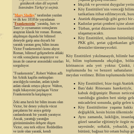
gözükecek olan dil seçenek
Irkçılık ve şovenist duygular yerin
listesinden Türkçe'yi seçiniz
.
Köy Enstitüleri’nin vereceği bilim
tarikatlara itibar edilmeyecek, hur
"
Mary Shelley
"
tarafından yazılan
Atatürk düşmanlığı gibi gerici bir
ve ilk kez 1818'de yayınlanan
Kadınlar şeriat çemberi içine alın
"
Frankenstein
" yaratılış, hırs ve
Tanrı’yı oynamanın sonuçlarını
Türban, şeriat düzenine özenenler
araştıran klasik bir roman. Roman,
ulaşamayacaktı.
alışılmışın dışında bir bilimsel
Köy Enstitüleri, ulusun bütünlüğü
deneyde garip ama duyarlı bir
PKK gibi, şeriat çığırtkanları gi
yaratık yaratan genç bilim insanı
densizler türemeyecekti.
Victor Frankenstein'ı konu alıyor.
Roman, bilimsel gelişmelerin ahlaki
Köy Enstitüleri yıkılmasaydı, bilimle bar
ve etik sonuçlarını araştırıyor ve
ki, bilim toplumunda ırkçılığın, böl
insan ile canavar arasındaki sınırları
körinancın asla yeri yoktur. Çünkü, i
sorguluyor.
toplumunda bu ve benzeri safsataların
"Frankenstein", Robert Walton adlı
meydan verilmez. Bilim toplumunda bütü
bir Arktik kaşifin mektupları
aracılığıyla sunulan, anlatı içinde
Köy Enstitüleri; bize özgü Atatür
anlatı olarak ortaya çıkıyor. Walton,
Batı’daki Rönesans hareketiyle,
trajik hikayesini paylaşan Victor
kabuk değişmiştir. Bunun neticesi
Frankenstein'la karşılaşıyor.
varolduğu günden beri sürüp gele
Zeki ama hırslı bir bilim insanı olan
mücadelesi sonunda, galip gelen ta
Victor, bir deney yoluyla vücut
Köy Enstitülerine yaşama hakkı 
parçalarını bir araya getirip
değişiklik, kesin bizim ülkemizde 
canlandırarak bir yaratık yaratıyor.
Aynı zamanda, laikliğin, insanl
Ancak, yarattığı yaratığın
güzel sanatlar eğitimiyle özgür ru
görünümünden dehşete düşen
sayesinde; softalık, yobazlık, g
Victor, onu terk ediyor. Reddedilen
bütünü; bağnaz bir ortam bulup ge
ve izole olan yaratık, kendi