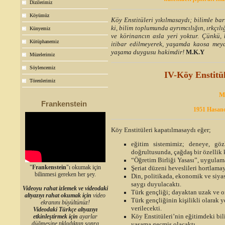
Dizilerimiz
Köyümüz
Köy Enstitüleri yıkılmasaydı; bilimle bar
ki, bilim toplumunda ayrımcılığın, ırkçıl
Künyemiz
ve körinancın asla yeri yoktur. Çünkü, 
Kütüphanemiz
itibar edilmeyerek, yaşamda kaosa mey
yaşama duygusu hakimdir!
M.K.Y
Müzelerimiz
Söylencemiz
IV-Köy Enstitül
Törenlerimiz
M
Frankenstein
1951 Hasan
Köy E
nstitüleri kapatılmasaydı eğer;
eğitim sistemimiz; deneye, gözl
doğrultusunda, çağdaş bir özellik 
“Öğretim Birliği Yasası”, uygulam
"
Frankenstein
"ı okumak için
Şeriat düzeni heveslileri hortlama
bilinmesi gereken her şey.
Din, politikada, ekonomik ve siyas
saygı duyulacaktı.
Videoyu rahat izlemek ve videodaki
Türk gençliği; dayaktan uzak ve on
altyazıyı rahat okumak için
video
Türk gençliğinin kişilikli olarak 
ekranını büyültünüz!
verilecekti.
Videodaki Türkçe altyazıyı
Köy Enstitüleri’nin eğitimdeki bil
etkinleştirmek için
ayarlar
düğmesine tıkladıktan sonra
yaşama geçmiş olacaktı.