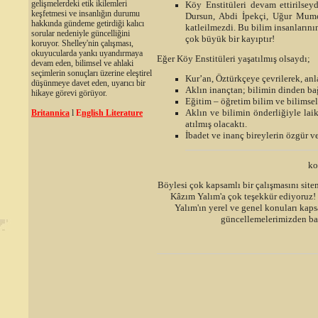
gelişmelerdeki etik ikilemleri
Köy Enstitüleri devam ettirils
keşfetmesi ve insanlığın durumu
Dursun, Abdi İpekçi, Uğur Mumc
hakkında gündeme getirdiği kalıcı
katleilmezdi. Bu bilim insanlarını
sorular nedeniyle güncelliğini
çok büyük bir kayıptır!
koruyor. Shelley'nin çalışması,
okuyucularda yankı uyandırmaya
Eğer Köy Enstitüleri yaşatılmış olsaydı;
devam eden, bilimsel ve ahlaki
seçimlerin sonuçları üzerine eleştirel
Kur’an, Öztürkçeye çevrilerek, anl
düşünmeye davet eden, uyarıcı bir
Aklın inançtan; bilimin dinden ba
hikaye görevi görüyor.
Eğitim – öğretim bilim ve bilims
Aklın ve bilimin önderliğiyle lai
Britannica
l
E
nglish Literature
atılmış olacaktı.
İbadet ve inanç bireylerin özgür ve
ko
Böylesi çok kapsamlı bir çalışmasını sit
Kâzım Yalım'a çok teşekkür ediyoruz
Yalım'ın yerel ve genel konuları kap
güncellemelerimizden bağ