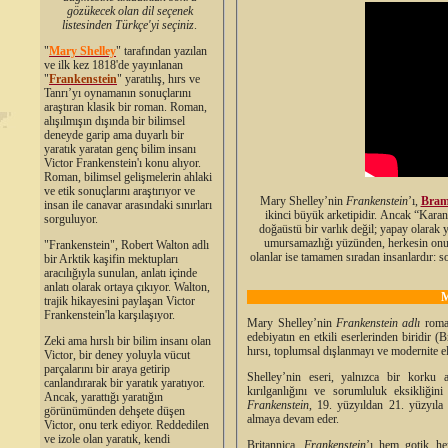
gözükecek olan dil seçenek
listesinden Türkçe'yi seçiniz
.
"
Mary Shelley
"
tarafından yazılan
ve ilk kez 1818'de yayınlanan
"
Frankenstein
" yaratılış, hırs ve
Tanrı’yı oynamanın sonuçlarını
araştıran klasik bir roman. Roman,
alışılmışın dışında bir bilimsel
deneyde garip ama duyarlı bir
yaratık yaratan genç bilim insanı
Victor Frankenstein'ı konu alıyor.
Roman, bilimsel gelişmelerin ahlaki
ve etik sonuçlarını araştırıyor ve
Mary Shelley’nin
Frankenstein
’ı,
Bram
insan ile canavar arasındaki sınırları
ikinci büyük arketipidir. Ancak “Karan
sorguluyor.
doğaüstü bir varlık değil; yapay olarak y
umursamazlığı yüzünden, herkesin onu
"Frankenstein", Robert Walton adlı
olanlar ise tamamen sıradan insanlardır: s
bir Arktik kaşifin mektupları
aracılığıyla sunulan, anlatı içinde
anlatı olarak ortaya çıkıyor. Walton,
trajik hikayesini paylaşan Victor
Frankenstein'la karşılaşıyor.
Mary Shelley’nin
Frankenstein adlı
roman
edebiyatın en etkili eserlerinden biridir 
Zeki ama hırslı bir bilim insanı olan
hırsı, toplumsal dışlanmayı ve modernite ele
Victor, bir deney yoluyla vücut
parçalarını bir araya getirip
Shelley’nin eseri, yalnızca bir korku an
canlandırarak bir yaratık yaratıyor.
kırılganlığını ve sorumluluk eksikliğin
Ancak, yarattığı yaratığın
Frankenstein
, 19. yüzyıldan 21. yüzyıla
görünümünden dehşete düşen
almaya devam eder.
Victor, onu terk ediyor. Reddedilen
ve izole olan yaratık, kendi
Britannica,
Frankenstein
’ı hem gotik he