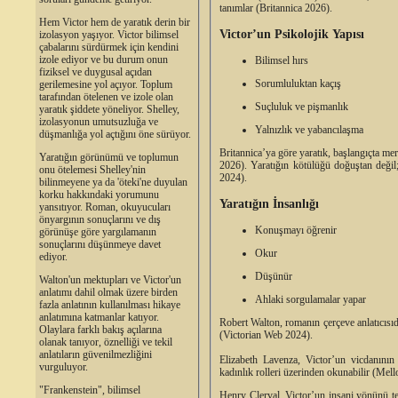
tanımlar (Britannica 2026).
Hem Victor hem de yaratık derin bir
Victor’un Psikolojik Yapısı
izolasyon yaşıyor. Victor bilimsel
çabalarını sürdürmek için kendini
izole ediyor ve bu durum onun
Bilimsel hırs
fiziksel ve duygusal açıdan
Sorumluluktan kaçış
gerilemesine yol açıyor. Toplum
tarafından ötelenen ve izole olan
Suçluluk ve pişmanlık
yaratık şiddete yöneliyor. Shelley,
izolasyonun umutsuzluğa ve
Yalnızlık ve yabancılaşma
düşmanlığa yol açtığını öne sürüyor.
Britannica’ya göre yaratık, başlangıçta mer
Yaratığın görünümü ve toplumun
2026). Yaratığın kötülüğü doğuştan değil;
onu ötelemesi Shelley'nin
2024).
bilinmeyene ya da 'öteki'ne duyulan
korku hakkındaki yorumunu
Yaratığın İnsanlığı
yansıtıyor. Roman, okuyucuları
önyargının sonuçlarını ve dış
Konuşmayı öğrenir
görünüşe göre yargılamanın
sonuçlarını düşünmeye davet
Okur
ediyor.
Düşünür
Walton'un mektupları ve Victor'un
anlatımı dahil olmak üzere birden
Ahlaki sorgulamalar yapar
fazla anlatının kullanılması hikaye
anlatımına katmanlar katıyor.
Robert Walton, romanın çerçeve anlatıcısıdı
Olaylara farklı bakış açılarına
(Victorian Web 2024).
olanak tanıyor, öznelliği ve tekil
anlatıların güvenilmezliğini
Elizabeth Lavenza, Victor’un vicdanının 
vurguluyor.
kadınlık rolleri üzerinden okunabilir (Mell
"Frankenstein", bilimsel
Henry Clerval, Victor’un insani yönünü te