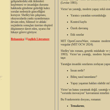
gelişmelerdeki etik ikilemleri
(Levine 1981).
keşfetmesi ve insanlığın durumu
hakkında gündeme getirdiği kalıcı
Victor’un yaratığı, modern yapay zekâ sistem
sorular nedeniyle güncelliğini
koruyor. Shelley'nin çalışması,
Yaratıcı–yaratılan sorumluluğu
okuyucularda yankı uyandırmaya
Kontrol kaybı
devam eden, bilimsel ve ahlaki
seçimlerin sonuçları üzerine eleştirel
Özerk davranış
düşünmeye davet eden, uyarıcı bir
hikaye görevi görüyor.
Etik sınırlar
Britannica
l
E
nglish Literature
MIT OpenCourseWare, romanın modern bi
vurgular (MIT OCW 2024).
Shelley’nin romanı, genetik müdahale ve y
1993). Victor’un yaratığı, modern biyote
taşır.
Yaratığın insanlık sınırlarını zorlayan yapıs
İnsan nedir?
Bilinç nasıl tanımlanır?
Yapay yaşamın hakları olabilir mi
Victor’un hatası yaratmak değil; yarattığı 
“sorumlu inovasyon” kavramının temelini o
Bu Frankenstein dosyası, romanın:
Temalarını
,