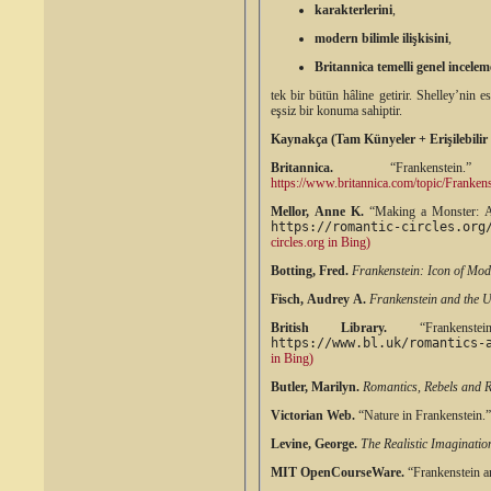
karakterlerini
,
modern bilimle ilişkisini
,
Britannica temelli genel incelem
tek bir bütün hâline getirir. Shelley’nin 
eşsiz bir konuma sahiptir.
Kaynakça (Tam Künyeler + Erişilebilir 
Britannica.
“Frankenstei
https://www.britannica.com/topic/Frankens
Mellor, Anne K.
“Making a Monster: An
https://romantic-circles.org
circles.org in Bing)
Botting, Fred.
Frankenstein: Icon of Mod
Fisch, Audrey A.
Frankenstein and the U
British Library.
“Frankenste
https://www.bl.uk/romantics-
in Bing)
Butler, Marilyn.
Romantics, Rebels and R
Victorian Web.
“Nature in Frankenstein.
Levine, George.
The Realistic Imaginatio
MIT OpenCourseWare.
“Frankenstein a