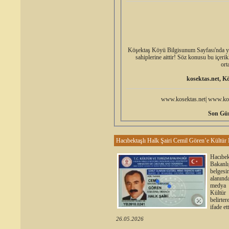
Köşektaş Köyü Bilgisunum Sayfası'nda yer a
sahiplerine aittir! Söz konusu bu içerik
ort
kosektas.net, K
www.kosektas.net| www.kos
Son Gün
Hacıbektaşlı Halk Şairi Cemil Gören’e Kültür 
Hacıbek
Bakanlı
belgesi
alanınd
medya 
Kültür
belirte
ifade ett
26.05.2026