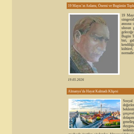
19 Mayıs’ın Anlamı, Önemi ve Bugünün Toplu
19 Mayıs
simgesid
anısına 
ulusun g
geleceğe
Bugün Tü
biri, gi
kendiliğ
kültürel
normalleş
19.05.2026
Almanya’da Hayat Kalmadı Klişesi
Sosyal
değerl
beklent
çerçeve
dolaşım
genelle
duygus
nedeni