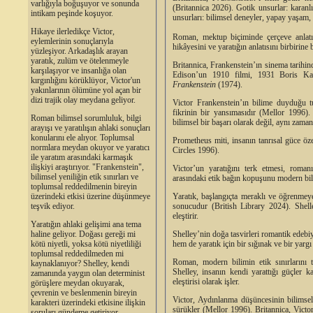
varlığıyla boğuşuyor ve sonunda
(Britannica 2026). Gotik unsurlar: karan
intikam peşinde koşuyor.
unsurları: bilimsel deneyler, yapay yaşam
Hikaye ilerledikçe Victor,
Roman, mektup biçiminde çerçeve anlatı t
eylemlerinin sonuçlarıyla
hikâyesini ve yaratığın anlatısını birbirine 
yüzleşiyor. Arkadaşlık arayan
yaratık, zulüm ve ötelenmeyle
Britannica, Frankenstein’ın sinema tarihind
karşılaşıyor ve insanlığa olan
Edison’un 1910 filmi, 1931 Boris Ka
kırgınlığını körüklüyor, Victor'un
Frankenstein
(1974).
yakınlarının ölümüne yol açan bir
dizi trajik olay meydana geliyor.
Victor Frankenstein’ın bilime duyduğu tu
fikrinin bir yansımasıdır (Mellor 1996). 
Roman bilimsel sorumluluk, bilgi
bilimsel bir başarı olarak değil, aynı zamand
arayışı ve yaratılışın ahlaki sonuçları
konularını ele alıyor. Toplumsal
Prometheus miti, insanın tanrısal güce ö
normlara meydan okuyor ve yaratıcı
Circles 1996).
ile yaratım arasındaki karmaşık
ilişkiyi araştırıyor. "Frankenstein",
Victor’un yaratığını terk etmesi, romanın
bilimsel yeniliğin etik sınırları ve
arasındaki etik bağın kopuşunu modern bil
toplumsal reddedilmenin bireyin
Yaratık, başlangıçta meraklı ve öğrenmeye 
üzerindeki etkisi üzerine düşünmeye
sonucudur (British Library 2024). Shell
teşvik ediyor.
eleştirir.
Yaratığın ahlaki gelişimi ana tema
Shelley’nin doğa tasvirleri romantik edebiy
haline geliyor. Doğası gereği mi
hem de yaratık için bir sığınak ve bir yargı 
kötü niyetli, yoksa kötü niyetliliği
toplumsal reddedilmeden mi
Roman, modern bilimin etik sınırlarını t
kaynaklanıyor? Shelley, kendi
Shelley, insanın kendi yarattığı güçler 
zamanında yaygın olan determinist
eleştirisi olarak işler.
görüşlere meydan okuyarak,
çevrenin ve beslenmenin bireyin
Victor, Aydınlanma düşüncesinin bilimsel 
karakteri üzerindeki etkisine ilişkin
sürükler (Mellor 1996). Britannica, Victor’
soruları gündeme getiriyor.