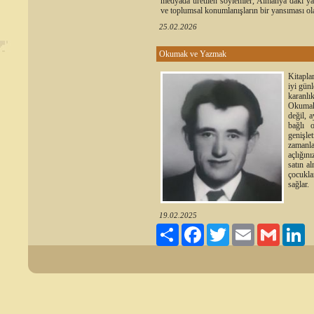
medyada üretilen söylemler, Almanya’daki yaş
ve toplumsal konumlanışların bir yansıması ola
25.02.2026
Okumak ve Yazmak
Kitaplar
iyi günl
karanlık
Okumak 
değil, 
bağlı o
genişle
zamanla
açlığın
satın al
çocukla
sağlar.
19.02.2025
Paylaş
Facebook
Twitter
Email
Gmail
Li