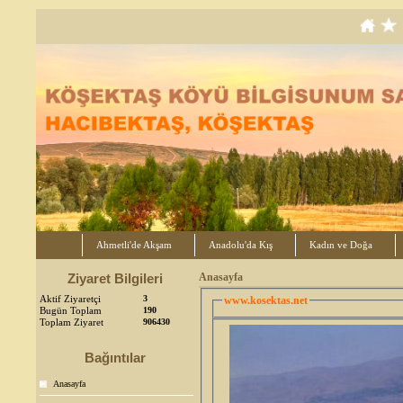
Ahmetli'de Akşam
Anadolu'da Kış
Kadın ve Doğa
Ziyaret Bilgileri
Anasayfa
Aktif Ziyaretçi
3
www.kosektas.net
Bugün Toplam
190
Toplam Ziyaret
906430
Bağıntılar
Anasayfa