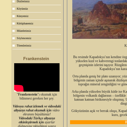
Dizilerimiz
Köyümüz
Künyemiz
Kütüphanemiz
Müzelerimiz
Söylencemiz
K
Törenlerimiz
Bu resimde Kapadokya’nın kendine özgü 
Frankenstein
yükselen kızıl ve kahverengi tonlardak
geçmişinin izlerini taşıyor. Rüzgârın
Kapadokya’nın karakt
Orta planda geniş bir plato uzanıyor; yü
bölgenin zaman içinde aşınarak düzleşen 
toprağın mineral zenginliğini ve güne
Arka planda yükselen büyük kütle ise Kap
"
Frankenstein
"ı okumak için
bölgenin volkanik dağlarının – özellikle
bilinmesi gereken her şey.
katman katman birikmesiyle oluşmuş. Uz
ding
Videoyu rahat izlemek ve videodaki
altyazıyı rahat okumak için
video
Gökyüzünün açık ve berrak oluşu, Kapadok
ekranını büyültünüz!
kuru, gecel
Videodaki Türkçe altyazıyı
etkinleştirmek için
ayarlar
düğmesine tıkladıktan sonra