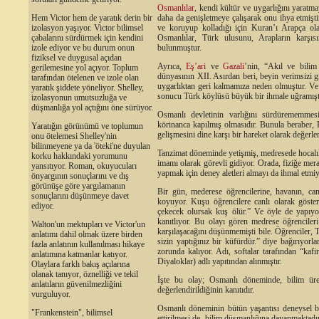
Osmanlılar
, kendi kültür ve uygarlığını yaratma
Hem Victor hem de yaratık derin bir
daha da genişletmeye çalışarak onu ihya etmişti
izolasyon yaşıyor. Victor bilimsel
ve koruyup kolladığı için Kuran’ı Arapça olar
çabalarını sürdürmek için kendini
Osmanlılar, Türk ulusunu, Arapların karşıs
izole ediyor ve bu durum onun
bulunmuştur.
fiziksel ve duygusal açıdan
Ayrıca,
Eş’ari
ve
Gazali
’nin, “Akıl ve bilim 
gerilemesine yol açıyor. Toplum
dünyasının XII. Asırdan beri, beyin verimsizi gi
tarafından ötelenen ve izole olan
uygarlıktan geri kalmamıza neden olmuştur. V
yaratık şiddete yöneliyor. Shelley,
sonucu Türk köylüsü büyük bir ihmale uğramışt
izolasyonun umutsuzluğa ve
düşmanlığa yol açtığını öne sürüyor.
Osmanlı devletinin varlığını sürdürememmesi
körinanca kapılmış olmasıdır. Bunula beraber,
Yaratığın görünümü ve toplumun
gelişmesini dine karşı bir hareket olarak değerl
onu ötelemesi Shelley'nin
bilinmeyene ya da 'öteki'ne duyulan
Tanzimat döneminde yetişmiş, medresede hocalık
korku hakkındaki yorumunu
imamı olarak görevli gidiyor. Orada, fiziğe mer
yansıtıyor. Roman, okuyucuları
yapmak için deney aletleri almayı da ihmal etmiy
önyargının sonuçlarını ve dış
görünüşe göre yargılamanın
Bir gün, mederese öğrencilerine, havanın, can
sonuçlarını düşünmeye davet
koyuyor. Kuşu öğrencilere canlı olarak göst
ediyor.
çekecek olursak kuş ölür.” Ve öyle de yapıyo
kanıtlıyor. Bu olayı gören medrese öğrencileri
Walton'un mektupları ve Victor'un
karşılaşacağını düşünmemişti bile. Öğrenciler, 
anlatımı dahil olmak üzere birden
sizin yaptığınız bir küfürdür.” diye bağırıyorla
fazla anlatının kullanılması hikaye
zorunda kalıyor. Adı, softalar tarafından “ka
anlatımına katmanlar katıyor.
Diyaloklar) adlı yapıtından alınmıştır.
Olaylara farklı bakış açılarına
olanak tanıyor, öznelliği ve tekil
İşte bu olay; Osmanlı döneminde, bilim üre
anlatıların güvenilmezliğini
değerlendirildiğinin kanıtıdır.
vurguluyor.
Osmanlı döneminin bütün yaşantısı deneysel bi
"Frankenstein", bilimsel
ettirilmesi de, bilim düşmanlığına dayanmaktad