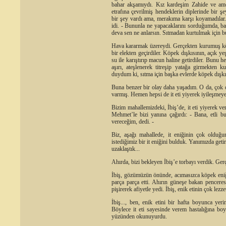
bahar akşamıydı. Kız kardeşim Zahide ve amc
etrafına çevrilmiş hendeklerin diplerinde bir 
bir şey vardı ama, merakıma karşı koyamadılar
idi. - Bununla ne yapacaklarını sorduğumda, ba
deva sen ne anlarsın. Sıtmadan kurtulmak için bun
Hava kararmak üzereydi. Gerçekten kurumuş köpek
bir elekten geçirdiler. Köpek dışkısının, açık yeşi
su ile karıştırıp macun haline getirdiler. Bunu he
aşırı, ateşlenerek titreşip yatağa girmekten 
duydum ki, sıtma için başka evlerde köpek dışkısı
Buna benzer bir olay daha yaşadım. O da, çok d
varmış. Hemen hepsi de it eti yiyerek iyileşmeye
Bizim mahallemizdeki, İbiş’de, it eti yiyerek v
Mehmet’le bizi yanına çağırdı: - Bana, etli bu
vereceğim, dedi. -
Biz, aşağı mahallede, it eniğinin çok olduğ
istediğimiz bir it eniğini bulduk. Yanımızda get
uzaklaştık...
Ahırda, bizi bekleyen İbiş’e torbayı verdik. Ger
İbiş, gözümüzün önünde, acımasızca köpek eniği
parça parça etti. Ahırın güneşe bakan pencere
pişirerek afiyetle yedi. İbiş, enik etinin çok lez
İbiş..., ben, enik etini bir hafta boyunca y
Böylece it eti sayesinde verem hastalığına bo
yüzünden okunuyurdu.