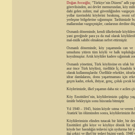
Doğan Avcıoğlu
; “Türkiye’nin Düzeni” adlı ya
görevlisinden, asi devlet memurundan, köy milis
dahi gelen zulüm; mal güvenliğinden vazgeçen
yollar üzerindeki köylerini bırakmış, resmi sı
yerleşme bölgelerine sığınmıştır. Tarihimizde
mallarından vazgeçmişler, canlarının derdine dü
Osmanlı döneminde, kendi ülkelerinde köylüler
yani gereğinde para ya da mal olarak köylülerde
mal-mülk sahibi olmaktan nefret ettirmiştir.
Osmanlı döneminde, köy yaşamında can ve ma
umudunu yitiren tüm köylü ve halk topluluğu
koyulmuştur. Artık köylüler kadere sığınmak zor
Osmanlı yönetimi, Türk köylüsüne en ufak bir
asır önce Türk köylüsü, özellikle İç Anadolu k
olarak kullanmışlardır. Özellikle erkekler, idrar
idrar damlalarını, donu yaşartmaması için erk
geçen kadın, erkek, ihtiyar, genç, çoluk çocuk
Köylerimizde, ilkel yaşamın daha nic e acilen çö
Köy Enstitüleri’nin, köylülerimizin çağdışı ya
ümitle bekleyişin sonu hüsranla bitmiştir.
Yıl 1940 – 1945, bizim köyde sıtma ve verem ha
Atatürk’ün ölümünden sonra, köylülerimizin ihm
Köylülerimizin elinden tutacak bir lider, bir 
Enstitüleri gibi köye ve köylüye dönük bir eğ
köyde her hastalığın tedavisi için uydurma bir
ilgi çekici ve ilkel bir tedavi biçimi vardı. 194