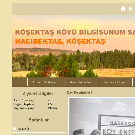
Ahmetli'de Akşam
Anadolu'da Kış
Kadın ve Doğa
Ziyaret Bilgileri
Köy Enstitüleri I
Aktif Ziyaretçi
2
Bugün Toplam
172
Toplam Ziyaret
905135
Bağıntılar
Anasayfa