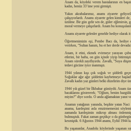
Anam da, köydeki verem hastalarının en başınd
kadın, henüz 33’üne yeni girmişti.
Yakın akrabalarımız, anamı ziyarete geliyor
çalışıyorlardı. Anamı ziyarete gelen kimileri de
üzülme. Bir gün gelir sen de, güler eğlenirsin, g
moral vermeye çalışırlardı. Anam bu konuşulanlar
Anamı ziyarete gelenler genelde hediye olarak it e
Öğretmenimizin eşi, Pembe Bacı da, hediye ol
verirken, “Sultan hanım, bu et her derde devadır.”
Anam, it etini, ekmek evirmeye yarayan çubuk
etlerini, bir hafta, on gün içinde yiyip bitirmişti
Anam sürekli zayıflıyırdu. Zavallı, “Suya düşmüş 
tedavi gücüne iyice inanmıştı.
1944 yılının kışı çok soğuk ve şiddetli geç
Soğuklar ağır ağır şiddetini kaybetmeye başlad
Zavallı kadın yaz günleri belki düzelirim diye ü
1944 yılı güzel bir İlkbahar günüydü. Anam üzer
bacaklarını göstererek; “Oğlum, benim hazgülüm
miyim?” diye sordu. O anda ağlamaktan yanıt 
Anamın yatağının yanında, beşikte yatan Naci 
anama, kardeşimi asla emzirmemesini söylemi
zamanda kardeşimin mikrop alması önlenmiş
bulmuştuk. Fakat zaman geçtikçe o da günbegün
kesmiştik. 6 Ağustos 1944 anamı, Eylül 1944 ka
Bu yaşananlar, Anadolu köylerinde yaşanan sıra