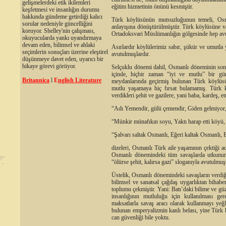
gelişmelerdeki etik ikilemleri
eğitim hizmetinin önünü kesmiştir.
keşfetmesi ve insanlığın durumu
hakkında gündeme getirdiği kalıcı
Türk köylüsünün mutsuzluğunun temeli, Osma
sorular nedeniyle güncelliğini
anlayışına dönüştürülmüştür. Türk köylüsüne va
koruyor. Shelley'nin çalışması,
Ortadoksvari Müslümanlığın gölgesinde hep avut
okuyucularda yankı uyandırmaya
devam eden, bilimsel ve ahlaki
Asırlardır köylülerimiz sabır, şükür ve umutla
seçimlerin sonuçları üzerine eleştirel
avutulmuşlardır.
düşünmeye davet eden, uyarıcı bir
hikaye görevi görüyor.
Selçuklu dönemi dahil, Osmanlı döneminin son 
içinde, hiçbir zaman “iyi ve mutlu” bir g
Britannica
l
E
nglish Literature
meydanlarında geçirmiş bulunan Türk köylü
mutlu yaşamaya hiç fırsat bulamamış. Türk 
verdikleri şehit ve gazilere, yani baba, kardeş, 
“Adı Yemendir, gülü çemendir, Giden gelmiyor, 
“Münkir münafıkın soyu, Yaktı harap etti köyü,
“Şalvarı saltak Osmanlı, Eğeri kaltak Osmanlı, 
dizeleri, Osmanlı Türk aile yaşamının çektiği ac
Osmanlı dönemindeki tüm savaşlarda utkunun 
“ölürse şehit, kalırsa gazi” sloganıyla avutulmuş
Üstelik, Osmanlı dönemindeki savaşların verdiği
bilimsel ve sanatsal çağdaş uygarlıktan bihab
toplumu çekmiştir. Yani: Batı’daki bilime ve gü
insanlığının mutluluğu için kullanılması ge
maksatlarla savaş aracı olarak kullanmayı yeğ
bulunan emperyalizmin kanlı belası, yine Türk
can güvenliği bile yoktu.