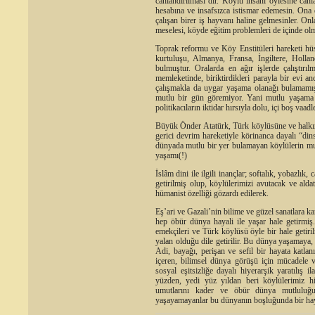
canlandırılması’dır. Köylü insanı öylesine canl
hesabına ve insafsızca istismar edemesin. Ona
çalışan birer iş hayvanı haline gelmesinler. On
meselesi, köyde eğitim problemleri de içinde ol
Toprak reformu ve Köy Enstitüleri hareketi hü
kurtuluşu, Almanya, Fransa, İngiltere, Hollan
bulmuştur. Oralarda en ağır işlerde çalıştırı
memleketinde, biriktirdikleri parayla bir evi an
çalışmakla da uygar yaşama olanağı bulamamış
mutlu bir gün göremiyor. Yani mutlu yaşama 
politikacıların iktidar hırsıyla dolu, içi boş vaadl
Büyük Önder Atatürk, Türk köylüsüne ve halkın
gerici devrim hareketiyle körinanca dayalı “din
dünyada mutlu bir yer bulamayan köylülerin mutl
yaşamı(!)
İslâm dini ile ilgili inançlar; softalık, yobazlık,
getirilmiş olup, köylülerimizi avutacak ve al
hümanist özelliği gözardı edilerek.
Eş’ari ve Gazali’nin bilime ve güzel sanatlara k
hep öbür dünya hayali ile yaşar hale getirmiş
emekçileri ve Türk köylüsü öyle bir hale getiri
yalan olduğu dile getirilir. Bu dünya yaşamay
Adi, bayağı, perişan ve sefil bir hayata katla
içeren, bilimsel dünya görüşü için mücadele
sosyal eşitsizliğe dayalı hiyerarşik yaratılış 
yüzden, yedi yüz yıldan beri köylülerimiz hi
umutlarını kader ve öbür dünya mutluluğu
yaşayamayanlar bu dünyanın boşluğunda bir haya