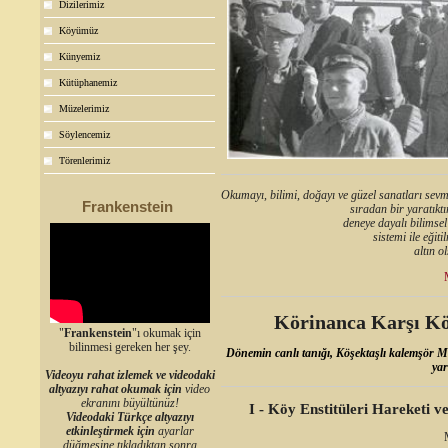
Dizilerimiz
Köyümüz
Künyemiz
Kütüphanemiz
Müzelerimiz
Söylencemiz
Törenlerimiz
Okumayı, bilimi, doğayı ve güzel sanatları sev
Frankenstein
sıradan bir yaratıktı
deneye dayalı bilimsel
sistemi ile eği
altın o
Körinanca Karşı Kö
"
Frankenstein
"ı okumak için
bilinmesi gereken her şey.
Dönemin canlı tanığı, Köşektaşlı kalemşör 
yar
Videoyu rahat izlemek ve videodaki
altyazıyı rahat okumak için
video
ekranını büyültünüz!
I - Köy Enstitüleri Hareketi v
Videodaki Türkçe altyazıyı
etkinleştirmek için
ayarlar
düğmesine tıkladıktan sonra