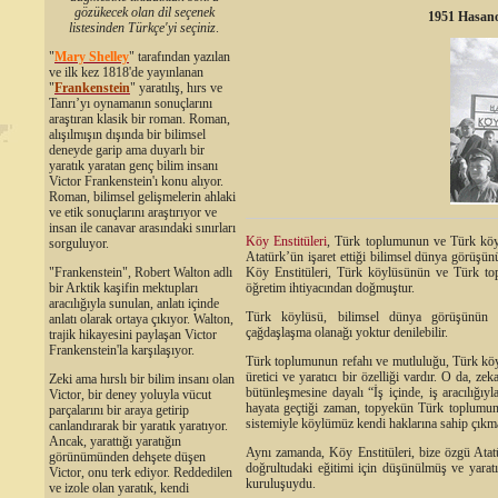
gözükecek olan dil seçenek
1951 Hasan
listesinden Türkçe'yi seçiniz
.
"
Mary Shelley
"
tarafından yazılan
ve ilk kez 1818'de yayınlanan
"
Frankenstein
" yaratılış, hırs ve
Tanrı’yı oynamanın sonuçlarını
araştıran klasik bir roman. Roman,
alışılmışın dışında bir bilimsel
deneyde garip ama duyarlı bir
yaratık yaratan genç bilim insanı
Victor Frankenstein'ı konu alıyor.
Roman, bilimsel gelişmelerin ahlaki
ve etik sonuçlarını araştırıyor ve
insan ile canavar arasındaki sınırları
Köy Enstitüleri
, Türk toplumunun ve Türk köyl
sorguluyor.
Atatürk’ün işaret ettiği bilimsel dünya görüşünü
"Frankenstein", Robert Walton adlı
Köy Enstitüleri, Türk köylüsünün ve Türk to
bir Arktik kaşifin mektupları
öğretim ihtiyacından do
aracılığıyla sunulan, anlatı içinde
Türk köylüsü, bilimsel dünya görüşünün d
anlatı olarak ortaya çıkıyor. Walton,
çağdaşlaşma olanağı yoktur denilebilir.
trajik hikayesini paylaşan Victor
Frankenstein'la karşılaşıyor.
Türk toplumunun refahı ve mutluluğu, Türk kö
üretici ve yaratıcı bir özelliği vardır. O da, zek
Zeki ama hırslı bir bilim insanı olan
bütünleşmesine dayalı “İş içinde, iş aracılığıyl
Victor, bir deney yoluyla vücut
hayata geçtiği zaman, topyekün Türk toplumunu
parçalarını bir araya getirip
sistemiyle köylümüz kendi haklarına sahip çıkma
canlandırarak bir yaratık yaratıyor.
Ancak, yarattığı yaratığın
Aynı zamanda, Köy Enstitüleri, bize özgü Ata
görünümünden dehşete düşen
doğrultudaki eğitimi için düşünülmüş ve yarat
Victor, onu terk ediyor. Reddedilen
kuruluşuydu.
ve izole olan yaratık, kendi