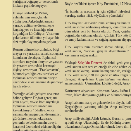
varlığıyla boğuşuyor ve sonunda
Böyle özellikleri içeren Köy Enstitüleri, 17 Nis
intikam peşinde koşuyor.
“İş içinde, iş aracıyla, iş için eğitim” felsef
Hikaye ilerledikçe Victor,
kuruluş, neden Türk köylüsüne yöneliktir?
eylemlerinin sonuçlarıyla
yüzleşiyor. Arkadaşlık arayan
Türk köylüsü asırlardır ihmal edilmiş ve bunu
yaratık, zulüm ve ötelenmeyle
köylüsü ihmal edilmemiş olsaydı, ona özen g
karşılaşıyor ve insanlığa olan
dünyadaki yeri bir başka olurdu. Yani, çağdaş 
kırgınlığını körüklüyor, Victor'un
doğrultuda katkımız olurdu. Çünkü: Türk köylüsü 
yakınlarının ölümüne yol açan bir
ve enerji kalkınmanın ve çağdaşlaşmanın altyapıs
dizi trajik olay meydana geliyor.
Türk köylüsünün asırlarca ihmal edilişi, Tü
Roman bilimsel sorumluluk, bilgi
köylüsünün, “tarihsel gelişim doğrultusunu” 
arayışı ve yaratılışın ahlaki sonuçları
kavramayı sağlayacaktır.
konularını ele alıyor. Toplumsal
normlara meydan okuyor ve yaratıcı
Yaklaşık
Selçuklu Dönemi
de dahil, yedi yüz 
ile yaratım arasındaki karmaşık
köylüsünün alın teri ve emeği ile elde edilen 
ilişkiyi araştırıyor. "Frankenstein",
köylüsü aç kalmış, susuz kalmış yine de, varlı
bilimsel yeniliğin etik sınırları ve
Türk köylüsüne, 620 yıl içinde en ufak uygar 
toplumsal reddedilmenin bireyin
Ortaçağ Arap-İslâm Uygarlığı’nın yaratmış o
üzerindeki etkisi üzerine düşünmeye
zannetmesidir. Osmanlılar, köylüyü değil; Ara
teşvik ediyor.
Körinancın altyapısını oluşturan Arap- İslâm U
Yaratığın ahlaki gelişimi ana tema
üzere, İslâm dünyasını çağdaş ve bilimsel dünya
haline geliyor. Doğası gereği mi
kötü niyetli, yoksa kötü niyetliliği
Arap halkının inanç ve geleneklerine dayalı, kal
toplumsal reddedilmeden mi
Uygarlığının yaratmış olduğu Arap milliyetçi
kaynaklanıyor? Shelley, kendi
sanılmaktadır.
zamanında yaygın olan determinist
görüşlere meydan okuyarak,
Arap milliyetçiliği; Allah katında, Kuran’ın ya
çevrenin ve beslenmenin bireyin
aşiretli Arap Ulusculuğu ile de bütünleştirer
karakteri üzerindeki etkisine ilişkin
düzenlemesi başta Osmanlılar olmak üzere tüm İsl
soruları gündeme getiriyor.