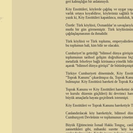
geri kalmışlığın bir anlatımıydı.
Köy Enstitüleri, köylerde çağdaş ve uygar yaşam
varlık ortaya koyabilirse, köylerimiz sağlıklı
yazık ki, Köy Enstitüleri kapatılınca, mutluluk, 
Özetle: Türk köylüsü, Osmanlılar’ın savaşlarıyla
mutlu bir gün görmemiştir. Türk köylüsünün
çağdaşlaşmasının da ihmalidir.
Türk köylüsü ve Türk toplumu, emperyalistlere
bu toplumun hali, kim bilir ne olacaktı.
Cumhıriyet’in getirdiği “bilimsel dünya görüşünü
toplumunun tarihsel gelişim doğrultusuna bi
metafizik felsefeye bağlı körinanca yönelik bil
aşarak “bilimsel dünya görüşü” ile bütünleşmişti
Türkiye Cumhuriyeti döneminde, Köy Enstitül
“Toprak Kanunu” çıkarılmışsa da, Toprak Kanun
bulmuştur. Köy Enstitüsü hareketi de Toprak Kan
Toprak Kanunu ve Köy Enstitüleri hareketini dej
ve kurulu düzenin güçlüleri) iki devrimci har
büyük amaçlarla hayata geçirilmek istenmişti.
Köy Enstitüleri ve Toprak Kanunu hareketiyle Tü
Canlandırılacak köy hareketiyle, bilimsel dü
Cumhurşyeti Devletinin ve toplumunun yönetimi
Büyük Eğitimcimiz İsmail Hakkı Tonguç, canland
zannettikleri gibi, mihaniki surette ‘köy k