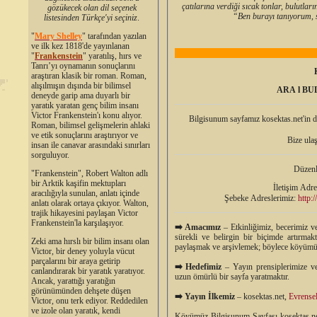
çatılarına verdiği sıcak tonlar, bulutları
gözükecek olan dil seçenek
“Ben burayı tanıyorum, s
listesinden Türkçe'yi seçiniz
.
"
Mary Shelley
"
tarafından yazılan
ve ilk kez 1818'de yayınlanan
"
Frankenstein
" yaratılış, hırs ve
Tanrı’yı oynamanın sonuçlarını
araştıran klasik bir roman. Roman,
alışılmışın dışında bir bilimsel
ARA l BUL
deneyde garip ama duyarlı bir
yaratık yaratan genç bilim insanı
Victor Frankenstein'ı konu alıyor.
Bilgisunum sayfamız kosektas.net'in
Roman, bilimsel gelişmelerin ahlaki
ve etik sonuçlarını araştırıyor ve
Bize ula
insan ile canavar arasındaki sınırları
sorguluyor.
Düzenl
"Frankenstein", Robert Walton adlı
bir Arktik kaşifin mektupları
İletişim Adr
aracılığıyla sunulan, anlatı içinde
Şebeke Adreslerimiz:
http:
anlatı olarak ortaya çıkıyor. Walton,
trajik hikayesini paylaşan Victor
Frankenstein'la karşılaşıyor.
➡️ Amacımız
– Etkinliğimiz, becerimiz ve
sürekli ve belirgin bir biçimde artırmak
Zeki ama hırslı bir bilim insanı olan
paylaşmak ve arşivlemek; böylece köyümüz s
Victor, bir deney yoluyla vücut
parçalarını bir araya getirip
➡️
Hedefimiz
– Yayın prensiplerimize ve 
canlandırarak bir yaratık yaratıyor.
uzun ömürlü bir sayfa yaratmaktır.
Ancak, yarattığı yaratığın
görünümünden dehşete düşen
➡️
Yayın İlkemiz
– kosektas.net,
Evrensel
Victor, onu terk ediyor. Reddedilen
ve izole olan yaratık, kendi
Köyümüz Bilgisunum Sayfası kosektas.net,