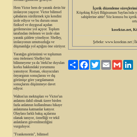
Hem Victor hem de yaratık derin bir
İçerik düzenleme süreçlerim
izolasyon yaşıyor. Victor bilimsel
Köşektaş Köyü Bilgisunum Sayfası'nda yer a
çabalarını sürdürmek için kendini
sahiplerine aittir! Söz konusu bu içerik
izole ediyor ve bu durum onun
ort
fiziksel ve duygusal açıdan
gerilemesine yol açıyor. Toplum
kosektas.net, K
tarafından ötelenen ve izole olan
yaratık şiddete yöneliyor. Shelley,
Şebeke: www.kosektas.net | İl
izolasyonun umutsuzluğa ve
düşmanlığa yol açtığını öne sürüyor.
Yaratığın görünümü ve toplumun
onu ötelemesi Shelley'nin
Paylaş
Facebook
Twitter
Email
Gmail
Li
bilinmeyene ya da 'öteki'ne duyulan
korku hakkındaki yorumunu
yansıtıyor. Roman, okuyucuları
önyargının sonuçlarını ve dış
görünüşe göre yargılamanın
sonuçlarını düşünmeye davet
ediyor.
Walton'un mektupları ve Victor'un
anlatımı dahil olmak üzere birden
fazla anlatının kullanılması hikaye
anlatımına katmanlar katıyor.
Olaylara farklı bakış açılarına
olanak tanıyor, öznelliği ve tekil
anlatıların güvenilmezliğini
vurguluyor.
"Frankenstein", bilimsel