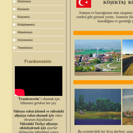
Dizilerimiz
KÖŞEKTAŞ KÖ
Köyümüz
Atamıza ve bayrağımıza olan saygımız 
sembol gibi görmek yerine, Atamızın fik
Künyemiz
kutsallığına ve gerektiği 
Kütüphanemiz
Müzelerimiz
Söylencemiz
Törenlerimiz
Frankenstein
"
Frankenstein
"ı okumak için
bilinmesi gereken her şey.
Videoyu rahat izlemek ve videodaki
altyazıyı rahat okumak için
video
ekranını büyültünüz!
Videodaki Türkçe altyazıyı
etkinleştirmek için
ayarlar
Bu resimlerdeki her fırça darbesi, sana
düğmesine tıkladıktan sonra