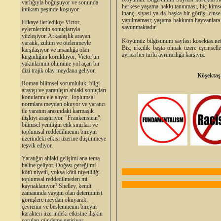
varlığıyla boğuşuyor ve sonunda
herkese yaşama hakkı tanınması, hiç kimsey
intikam peşinde koşuyor.
inanç, siyasi ya da başka bir görüş, cins
yapılmaması; yaşama hakkının hayvanlara d
Hikaye ilerledikçe Victor,
savunmaktadır.
eylemlerinin sonuçlarıyla
yüzleşiyor. Arkadaşlık arayan
Köyümüz bilgisunum sayfası kosektas.net, 
yaratık, zulüm ve ötelenmeyle
Biz; ırkçılık başta olmak üzere eşcinsel
karşılaşıyor ve insanlığa olan
ayrıca her türlü ayrımcılığa karşıyız.
kırgınlığını körüklüyor, Victor'un
yakınlarının ölümüne yol açan bir
dizi trajik olay meydana geliyor.
Köşektaş
Roman bilimsel sorumluluk, bilgi
arayışı ve yaratılışın ahlaki sonuçları
konularını ele alıyor. Toplumsal
normlara meydan okuyor ve yaratıcı
ile yaratım arasındaki karmaşık
ilişkiyi araştırıyor. "Frankenstein",
bilimsel yeniliğin etik sınırları ve
toplumsal reddedilmenin bireyin
üzerindeki etkisi üzerine düşünmeye
teşvik ediyor.
Yaratığın ahlaki gelişimi ana tema
haline geliyor. Doğası gereği mi
kötü niyetli, yoksa kötü niyetliliği
toplumsal reddedilmeden mi
kaynaklanıyor? Shelley, kendi
zamanında yaygın olan determinist
görüşlere meydan okuyarak,
çevrenin ve beslenmenin bireyin
karakteri üzerindeki etkisine ilişkin
soruları gündeme getiriyor.