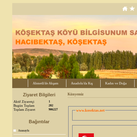
Ahmetli'de Akşam
Anadolu'da Kış
Kadın ve Doğa
Ziyaret Bilgileri
Künyemiz
Aktif Ziyaretçi
1
Bugün Toplam
282
Toplam Ziyaret
906227
www.kosektas.net
Bağıntılar
Anasayfa