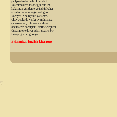
gelişmelerdeki etik ikilemleri
keşfetmesi ve insanlığın durumu
hakkında gündeme getirdiği kalıcı
sorular nedeniyle güncelliğini
koruyor. Shelley'nin çalışması,
okuyucularda yankı uyandırmaya
devam eden, bilimsel ve ahlaki
seçimlerin sonuçları üzerine eleştirel
düşünmeye davet eden, uyarıcı bir
hikaye görevi görüyor.
Britannica
l
E
nglish Literature