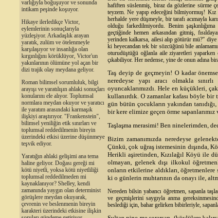
varlığıyla boğuşuyor ve sonunda
hafiften süslenmiş, biraz da gözlerine sürme 
intikam peşinde koşuyor.
teyzem. Ne yapıp edeceğini bilmiyormuş! Kız 
herhalde yere düşmeyle, bir tarafı acımayla karı
Hikaye ilerledikçe Victor,
olduğu farkedilmiyordu. Benim şaşkınlığım
eylemlerinin sonuçlarıyla
geçtiğinde hemen arkasından gitmiş, fısılda
yüzleşiyor. Arkadaşlık arayan
yerinden kalkarsa, ailesi alıp götürür mü?" diye
yaratık, zulüm ve ötelenmeyle
ki heyecandan tek bir sözcüğünü bile anlamamı
karşılaşıyor ve insanlığa olan
oturudüştüğü oğlanla aile ziyaretleri yaparke
kırgınlığını körüklüyor, Victor'un
çıkabiliyor. Her nedense, yine de onun adına b
yakınlarının ölümüne yol açan bir
dizi trajik olay meydana geliyor.
Taş deyip de geçmeyin! O kadar önemsen
neredeyse yapı aracı olmakla sınırl
Roman bilimsel sorumluluk, bilgi
oyuncaklarımızdı. Hele en küçükleri, çakı
arayışı ve yaratılışın ahlaki sonuçları
konularını ele alıyor. Toplumsal
kullanırdık. O zamanlar kafası böyle bir
normlara meydan okuyor ve yaratıcı
gün bütün çocukların yakından tanıdığı, 
ile yaratım arasındaki karmaşık
bir kere elimize geçen örme sapanlarımız v
ilişkiyi araştırıyor. "Frankenstein",
bilimsel yeniliğin etik sınırları ve
Taşlaşma merasimi! Ben ninelerimden, ded
toplumsal reddedilmenin bireyin
üzerindeki etkisi üzerine düşünmeye
Bizim zamanımızda neredeyse gelenekt
teşvik ediyor.
Çünkü, çok uğraş istemesinin dışında, K
Herikli aşiretinden, Kızılağıl Köyü ile d
Yaratığın ahlaki gelişimi ana tema
olmayan, gelenek dışı ilkokul öğretmen
haline geliyor. Doğası gereği mi
kötü niyetli, yoksa kötü niyetliliği
onların etkilerine aldıkları, öğretmenlere
toplumsal reddedilmeden mi
ki o günlerin muhtarının da onayı ile, altmı
kaynaklanıyor? Shelley, kendi
zamanında yaygın olan determinist
Nereden bilsin yabancı öğretmen, sapanla taşla
görüşlere meydan okuyarak,
ve geçmişlerini saygıyla anma gereksinmesind
çevrenin ve beslenmenin bireyin
beslediği için, bahar gelirken bibirleriyle, sapan
karakteri üzerindeki etkisine ilişkin
soruları gündeme getiriyor.
Sultan nine me sorarsan, (köylülere kalır