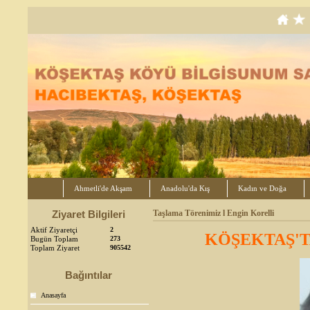
Ahmetli'de Akşam
Anadolu'da Kış
Kadın ve Doğa
Ziyaret Bilgileri
Taşlama Törenimiz l Engin Korelli
Aktif Ziyaretçi
2
KÖŞEKTAŞ'T
Bugün Toplam
273
Toplam Ziyaret
905542
Bağıntılar
Anasayfa