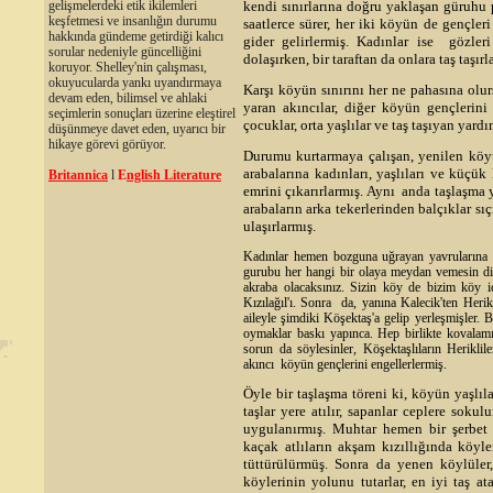
gelişmelerdeki etik ikilemleri
kendi sınırlarına doğru yaklaşan güruhu p
keşfetmesi ve insanlığın durumu
saatlerce sürer, her iki köyün de gençleri
hakkında gündeme getirdiği kalıcı
gider gelirlermiş. Kadınlar ise gözler
sorular nedeniyle güncelliğini
dolaşırken, bir taraftan da onlara taş taşırla
koruyor. Shelley'nin çalışması,
okuyucularda yankı uyandırmaya
Karşı köyün sınırını her ne pahasına olur
devam eden, bilimsel ve ahlaki
yaran akıncılar, diğer köyün gençlerini
seçimlerin sonuçları üzerine eleştirel
çocuklar, orta yaşlılar ve taş taşıyan yardı
düşünmeye davet eden, uyarıcı bir
hikaye görevi görüyor.
Durumu kurtarmaya çalışan, yenilen köyün
arabalarına kadınları, yaşlıları ve küçü
Britannica
l
E
nglish Literature
emrini çıkarırlarmış. Aynı anda taşlaşma y
arabaların arka tekerlerinden balçıklar sı
ulaşırlarmış.
Kadınlar hemen bozguna uğrayan yavrularına ka
gurubu her hangi bir olaya meydan vemesin diy
akraba olacaksınız. Sizin köy de bizim köy i
Kızılağıl'ı. Sonra da, yanına Kalecik'ten Her
aileyle şimdiki Köşektaş'a gelip yerleşmişler. B
oymaklar baskı yapınca. Hep birlikte kovalamışı
sorun da söylesinler, Köşektaşlıların Herikli
akıncı köyün gençlerini engellerlermiş.
Öyle bir taşlaşma töreni ki, köyün yaşlıla
taşlar yere atılır, sapanlar ceplere sok
uygulanırmış. Muhtar hemen bir şerbet haz
kaçak atlıların akşam kızıllığında köyle
tüttürülürmüş. Sonra da yenen köylüle
köylerinin yolunu tutarlar, en iyi taş a