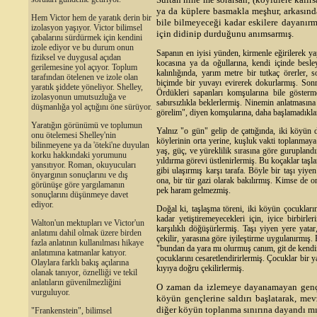
ya da küplere basmakla meşhur, arkasında
Hem Victor hem de yaratık derin bir
bile bilmeyeceği kadar eskilere dayanırm
izolasyon yaşıyor. Victor bilimsel
için didinip durduğunu anımsarmış.
çabalarını sürdürmek için kendini
izole ediyor ve bu durum onun
Sapanın en iyisi yünden, kirmenle eğirilerek ya
fiziksel ve duygusal açıdan
kocasına ya da oğullarına, kendi içinde besle
gerilemesine yol açıyor. Toplum
kalınlığında, yarım metre bir tutkaç örerler,
tarafından ötelenen ve izole olan
biçimde bir yuvayı evirerek dokurlarmış. Sonr
yaratık şiddete yöneliyor. Shelley,
Ördükleri sapanları komşularına bile göster
izolasyonun umutsuzluğa ve
sabırsızlıkla beklerlermiş. Ninemin anlatmasına 
düşmanlığa yol açtığını öne sürüyor.
görelim", diyen komşularına, daha başlamadıklar
Yaratığın görünümü ve toplumun
Yalnız "o gün" gelip de çattığında, iki köyün 
onu ötelemesi Shelley'nin
köylerinin orta yerine, kuşluk vakti toplanmaya
bilinmeyene ya da 'öteki'ne duyulan
yaş, güç, ve yüreklilik sırasına göre guruplandır
korku hakkındaki yorumunu
yıldırma görevi üstlenirlermiş. Bu koçaklar taşları
yansıtıyor. Roman, okuyucuları
gibi ulaşırmış karşı tarafa. Böyle bir taşı yiy
önyargının sonuçlarını ve dış
ona, bir tür gazi olarak bakılırmış. Kimse de o
görünüşe göre yargılamanın
pek haram gelmezmiş.
sonuçlarını düşünmeye davet
ediyor.
Doğal ki, taşlaşma töreni, iki köyün çocukların
kadar yetiştiremeyecekleri için, iyice birbirle
Walton'un mektupları ve Victor'un
karşılıklı döğüşürlermiş. Taşı yiyen yere yatar
anlatımı dahil olmak üzere birden
çekilir, yarasına göre iyileştirme uygulanırmış. 
fazla anlatının kullanılması hikaye
"bundan da yara mı olurmuş canım, git de kendine
anlatımına katmanlar katıyor.
çocuklarını cesaretlendirirlermiş. Çocuklar bir y
Olaylara farklı bakış açılarına
kıyıya doğru çekilirlermiş.
olanak tanıyor, öznelliği ve tekil
anlatıların güvenilmezliğini
O zaman da izlemeye dayanamayan gençler 
vurguluyor.
köyün gençlerine saldırı başlatarak, mev
diğer köyün toplanma sınırına dayandı mıy
"Frankenstein", bilimsel