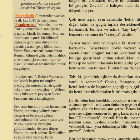
küçük bir çocukken, böyle bir arabam 
gözükecek olan dil seçenek
bölgesiyle, Zavrak' ın bahçesi arasın
listesinden Türkçe'yi seçiniz
.
düşerdi bu yer.
"
Mary Shelley
"
tarafından yazılan
Çok ince taşlar, aynı zamanda "helik" di
ve ilk kez 1818'de yayınlanan
diğer kalın ve güçlü taşları desteklem
"
Frankenstein
" yaratılış, hırs ve
Tanrı’yı oynamanın sonuçlarını
kullanırdık bunları ve adına "kay kay",
araştıran klasik bir roman. Roman,
benzerdi ve buna da "velespit" derdik.
alışılmışın dışında bir bilimsel
deneyde garip ama duyarlı bir
Ayrıca taşlar öyle yumuşaktı ki, üzerine
yaratık yaratan genç bilim insanı
kazıyarak. Köşektaş'ta böyle yazısız
Victor Frankenstein'ı konu alıyor.
çocuklarının doğum tarihini kazırlardı 
Roman, bilimsel gelişmelerin ahlaki
kütüğe geçirirlerdi ordan çıkardıkları t
ve etik sonuçlarını araştırıyor ve
bırakıp da yazın ortasında kente gidip ço
insan ile canavar arasındaki sınırları
kentin yolunu tutmak. Bunlar biraz da ayrı
sorguluyor.
"Frankenstein", Robert Walton adlı
Tabi ki, çocukluk aşkları da duvarları süsl
bir Arktik kaşifin mektupları
vardı o zamanlar! Cansız, hesapsız, a
aracılığıyla sunulan, anlatı içinde
kendilerinin de başından geçtiği için, gül
anlatı olarak ortaya çıkıyor. Walton,
da kendi tecrübelerinden bilirlermiş gibi, 
trajik hikayesini paylaşan Victor
Frankenstein'la karşılaşıyor.
Bir de, adını taşa kazıdıkları çocukluk aşkları
anlamına gelirdi - o duvarın önünden geçenler do
Zeki ama hırslı bir bilim insanı olan
aşkların çok azı kavuşmuştur yarine. Benim bil
Victor, bir deney yoluyla vücut
ailesi sevdiğine vermeyen bir genç kızın, eline ç
parçalarını bir araya getirip
buna "Oturudüşmek", derlerdi. Hem de, oba arası
canlandırarak bir yaratık yaratıyor.
icazetini alarak nikahını kıyarlar, "izinname
Ancak, yarattığı yaratığın
veremezdi, kızın yaşı dolmamışsa bile. "A duy
görünümünden dehşete düşen
gızmış!", derlerdi.
Victor, onu terk ediyor. Reddedilen
ve izole olan yaratık, kendi
Ben bir keresinde merak etmiş, annemle gidip