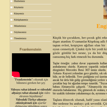
Dizilerimiz
Köyümüz
Künyemiz
Kütüphanemiz
Eng
Müzelerimiz
Söylencemiz
Küçük bir çocukken, her çocuk gibi erk
Törenlerimiz
dışarı atardım. O zamanlar Köşektaş adlı
taştan evleri, kerpiçten ağılları olan bi
Frankenstein
oyun cennetiydi. Çünkü öyle bir yerdi ki,
gözle görülür her nesne, ya da bir düş
cansızmış hiç fark etmezdi bu durumda.
Taşlar örneğin: yalnız duvar yapımında kullanı
arabalarımız olurdu. Kamyon yapardık onlard
düzgünleri Mercedes Benz 303' ümüz olurdu. B
Ankara- Kayseri yolundan gece gündüz, sık sık 
bilir, ne de bellerdik. Yere çizdiğimiz yol üzer
"
Frankenstein
"ı okumak için
ancak bir defa bile gidip görmediğimiz yerlere 
bilinmesi gereken her şey.
çocuklar hep bir ağızdan tempo tutardık. "Teyy
babası Almanya'da çalışırdı. "Almanya'da ot
Videoyu rahat izlemek ve videodaki
otururdu babalarımız. Hiç gitmesek de oralara, r
altyazıyı rahat okumak için
video
bir uzaklık özlemine yakalanmışız da, ayrımına
ekranını büyültünüz!
Videodaki Türkçe altyazıyı
Taşlara dönecek olursak, hafif yassı ola
etkinleştirmek için
ayarlar
Her nedense bu arabayı çok severdik. Çü
düğmesine tıkladıktan sonra