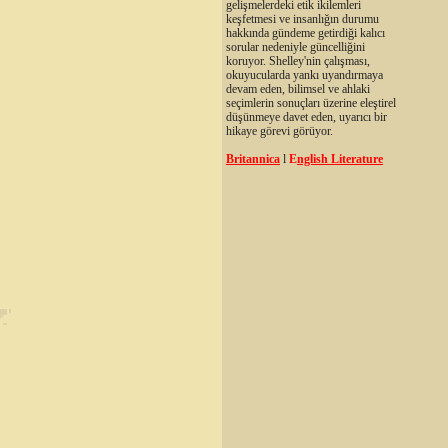
gelişmelerdeki etik ikilemleri
keşfetmesi ve insanlığın durumu
hakkında gündeme getirdiği kalıcı
sorular nedeniyle güncelliğini
koruyor. Shelley'nin çalışması,
okuyucularda yankı uyandırmaya
devam eden, bilimsel ve ahlaki
seçimlerin sonuçları üzerine eleştirel
düşünmeye davet eden, uyarıcı bir
hikaye görevi görüyor.
Britannica
l
E
nglish Literature