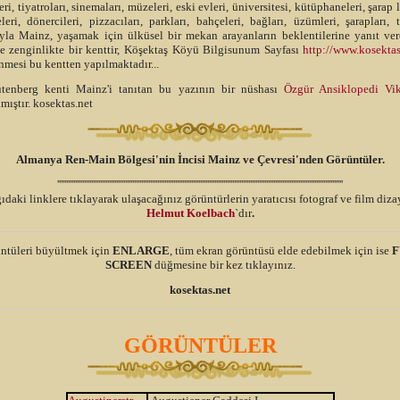
leri, tiyatroları, sinemaları, müzeleri, eski evleri, üniversitesi, kütüphaneleri, şarap l
leri, dönercileri, pizzacıları, parkları, bahçeleri, bağları, üzümleri, şarapları,
rıyla Mainz, yaşamak için ülküsel bir mekan arayanların beklentilerine yanıt ver
e zenginlikte bir kenttir, Köşektaş Köyü Bilgisunum Sayfası
http://www.kosektas
mesi bu kentten yapılmaktadır...
tenberg kenti Mainz'i tanıtan bu yazının bir nüshası
Özgür Ansiklopedi Vik
mıştır. kosektas.net
Almanya Ren-Main Bölgesi'nin İncisi Mainz ve Çevresi'nden Görüntüler.
''''''''''''''''''''''''''''''''''''''''''''''''''''''''''''''''''''''''''''''''''''''''''''''''''''''''''''''''''''''''''''''''''''''''''''''''''''''''''''''''
ıdaki linklere tıklayarak ulaşacağınız görüntürlerin yaratıcısı fotograf ve film diz
Helmut Koelbach
`dır
.
ntüleri büyültmek için
ENLARGE
, tüm ekran görüntüsü elde edebilmek için ise
F
SCREEN
düğmesine bir kez tıklayınız.
kosektas.net
GÖRÜNTÜLER