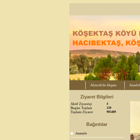
Ahmetli'de Akşam
Anadol
Ziyaret Bilgileri
Aktif Ziyaretçi
4
Bugün Toplam
220
Toplam Ziyaret
905489
Bağıntılar
Anasayfa