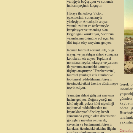
varlığıyla boğuşuyor ve sonunda
intikam peşinde koşuyor.
Hikaye ilerledikçe Victor,
eylemlerinin sonuçlarıyla
yüzleşiyor. Arkadaşlık arayan
yaratık, zulüm ve ötelenmeyle
karşılaşıyor ve insanlığa olan
kırgınlığını körüklüyor, Victor'un
yakınlarının ölümüne yol açan bir
dizi trajik olay meydana geliyor.
Roman bilimsel sorumluluk, bilgi
arayışı ve yaratılışın ahlaki sonuçları
konularını ele alıyor. Toplumsal
normlara meydan okuyor ve yaratıcı
ile yaratım arasındaki karmaşık
ilişkiyi araştırıyor. "Frankenstein",
bilimsel yeniliğin etik sınırları ve
toplumsal reddedilmenin bireyin
üzerindeki etkisi üzerine düşünmeye
Gerek ba
teşvik ediyor.
insanla
yaşandı
Yaratığın ahlaki gelişimi ana tema
günden 
haline geliyor. Doğası gereği mi
kaybetm
kötü niyetli, yoksa kötü niyetliliği
adeta 
toplumsal reddedilmeden mi
kaynaklanıyor? Shelley, kendi
Bischof
zamanında yaygın olan determinist
tarafınd
görüşlere meydan okuyarak,
yakınlar
çevrenin ve beslenmenin bireyin
karakteri üzerindeki etkisine ilişkin
Gutenbe
soruları gündeme getiriyor.