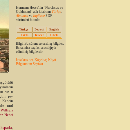
Hermann Hesse'nin "Narcissus ve
Goldmund" adlı kitabının
Türkçe
,
Almanca
ve
İngilizce
PDF
sürümleri burada:
Türkçe
Deutsch
English
Tıkla
Klicke
Click
Bilgi: Bu sütuna aktarılmış bilgiler,
Britannica sayfası aracılığıyla
edinilmiş bilgilerdir.
kosektas.net, Köşektaş Köyü
Bilgisunum Sayfası
hoşgörülü
yımların
lan ve o
çbir şey
a. Kentin
ale und
Willigis
en Nehri
lksparkı
,