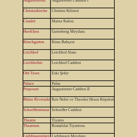
Augustinerstr.
Augustiener Caddesi I
Christuskirche
Christus Kilisesi
Citadel
Mainz Kalesi
Hoefchen
Gutenberg Meydanı
Kirschgarten
Kiraz Bahçesi
Leichhof
Leichhof Alanı
Leichhofstr.
Leichhof Caddesi
Old Town
Eski Şehir
Palace
Palas
Potpourri
Augustiener Caddesi II
Rhine Riverside
Ren Nehri ve Theodor Heuss Köprüsü
Schoefferstrasse
Schoeffer Caddesi
Theatre
Tiyatro
Theatrum
Romalılar Tiyatrosu
Liebfrauenplatz
Liebfrauen Meydanı