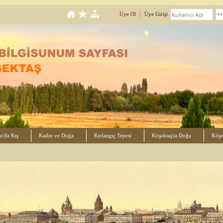
Üye Ol
Üye Girişi
u'da Kış
Kadın ve Doğa
Kırlangıç Tepesi
Köşektaş'ta Doğa
Köşek