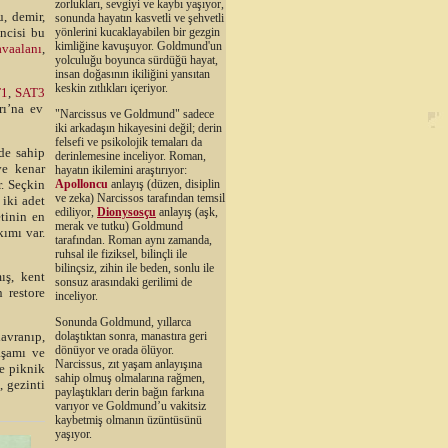
zorlukları, sevgiyi ve kaybı yaşıyor,
, demir,
sonunda hayatın kasvetli ve şehvetli
incisi bu
yönlerini kucaklayabilen bir gezgin
kimliğine kavuşuyor. Goldmund'un
vaalanı
,
yolculuğu boyunca sürdüğü hayat,
insan doğasının ikiliğini yansıtan
keskin zıtlıkları içeriyor.
T1
,
SAT3
rı’na ev
"Narcissus ve Goldmund" sadece
iki arkadaşın hikayesini değil; derin
felsefi ve psikolojik temaları da
de sahip
derinlemesine inceliyor. Roman,
ve kenar
hayatın ikilemini araştırıyor:
r. Seçkin
Apolloncu
anlayış (düzen, disiplin
ve zeka) Narcissos tarafından temsil
 iki adet
ediliyor,
Dionysosçu
anlayış (aşk,
tinin en
merak ve tutku) Goldmund
kımı var.
tarafından. Roman aynı zamanda,
ruhsal ile fiziksel, bilinçli ile
bilinçsiz, zihin ile beden, sonlu ile
ış, kent
sonsuz arasındaki gerilimi de
 restore
inceliyor.
Sonunda Goldmund, yıllarca
avranıp,
dolaştıktan sonra, manastıra geri
dönüyor ve orada ölüyor.
aşamı ve
Narcissus, zıt yaşam anlayışına
se piknik
sahip olmuş olmalarına rağmen,
, gezinti
paylaştıkları derin bağın farkına
varıyor ve Goldmund’u vakitsiz
kaybetmiş olmanın üzüntüsünü
yaşıyor.