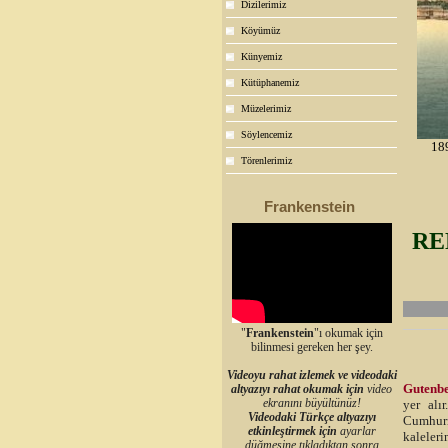
Dizilerimiz
Köyümüz
Künyemiz
Kütüphanemiz
Müzelerimiz
Söylencemiz
18
Törenlerimiz
Frankenstein
RE
"
Frankenstein
"ı okumak için
bilinmesi gereken her şey.
Videoyu rahat izlemek ve videodaki
Gutenb
altyazıyı rahat okumak için
video
ekranını büyültünüz!
yer alı
Videodaki Türkçe altyazıyı
Cumhuri
etkinleştirmek için
ayarlar
kaleleri
düğmesine tıkladıktan sonra