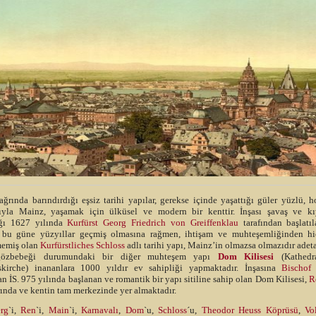
ğrında barındırdığı eşsiz tarihi yapılar, gerekse içinde yaşattığı güler yüzlü, 
rıyla Mainz, yaşamak için ülküsel ve modern bir kenttir. İnşası şavaş ve kı
ğı 1627 yılında
Kurfürst Georg Friedrich von Greiffenklau
tarafından başlatı
bu güne yüzyıllar geçmiş olmasına rağmen, ihtişam ve muhteşemliğinden hi
emiş olan
Kurfürstliches Schloss
adlı tarihi yapı, Mainz’in olmazsa olmazıdır adet
gözbebeği durumundaki bir diğer muhteşem yapı
Dom Kilisesi
(Kathedr
skirche) inananlara 1000 yıldır ev sahipliği yapmaktadır. İnşasına
Bischof 
an İS. 975 yılında başlanan ve romantik bir yapı sitiline sahip olan Dom Kilisesi,
R
ında ve kentin tam merkezinde yer almaktadır.
rg
`i,
Ren
`i,
Main
`i,
Karnavalı
,
Dom
`u,
Schloss
´u,
Theodor Heuss Köprüsü
,
Vo