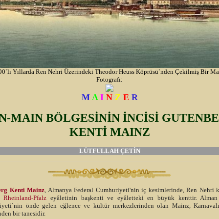
90`lı Yıllarda Ren Nehri Üzerindeki Theodor Heuss Köprüsü`nden Çekilmiş Bir Ma
Fotografı:
M
A
I
N
Z
E
R
N-MAIN BÖLGESİNİN İNCİSİ GUTENB
KENTİ MAINZ
LÜTFULLAH ÇETİN
erg Kenti Mainz
, Almanya Federal Cumhuriyeti'nin iç kesimlerinde, Ren Nehri k
r.
Rheinland-Pfalz
eyâletinin başkenti ve eyâletteki en büyük kenttir. Alman
yeti`nin önde gelen eğlence ve kültür merkezlerinden olan Mainz, Karnavalı
nden bir tanesidir.