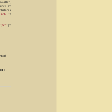
okalleri,
 türkü ve
ebilecek
.net/
`in
ipedi
'ye
ayneri
ULL