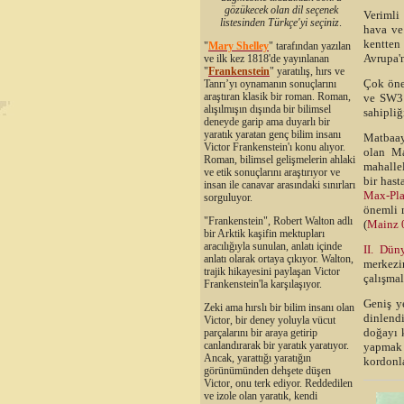
gözükecek olan dil seçenek
Verimli
listesinden Türkçe'yi seçiniz
.
hava ve 
kentten
"
Mary Shelley
"
tarafından yazılan
Avrupa'n
ve ilk kez 1818'de yayınlanan
"
Frankenstein
" yaratılış, hırs ve
Çok öne
Tanrı’yı oynamanın sonuçlarını
araştıran klasik bir roman. Roman,
ve SW3 
alışılmışın dışında bir bilimsel
sahipliğ
deneyde garip ama duyarlı bir
yaratık yaratan genç bilim insanı
Matbaay
Victor Frankenstein'ı konu alıyor.
olan Ma
Roman, bilimsel gelişmelerin ahlaki
mahallel
ve etik sonuçlarını araştırıyor ve
bir hast
insan ile canavar arasındaki sınırları
Max-Pla
sorguluyor.
önemli m
"Frankenstein", Robert Walton adlı
(
Mainz 
bir Arktik kaşifin mektupları
aracılığıyla sunulan, anlatı içinde
II. Dün
anlatı olarak ortaya çıkıyor. Walton,
merkezi
trajik hikayesini paylaşan Victor
çalışmal
Frankenstein'la karşılaşıyor.
Geniş y
Zeki ama hırslı bir bilim insanı olan
dinlend
Victor, bir deney yoluyla vücut
doğayı k
parçalarını bir araya getirip
canlandırarak bir yaratık yaratıyor.
yapmak i
Ancak, yarattığı yaratığın
kordonla
görünümünden dehşete düşen
Victor, onu terk ediyor. Reddedilen
ve izole olan yaratık, kendi