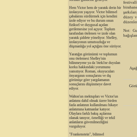
festival
birahane
Hem Victor hem de yaratık derin bir
şarkıla
izolasyon yaşıyor. Victor bilimsel
çabalarını sürdürmek için kendini
düzey v
izole ediyor ve bu durum onun
düzenlen
fiziksel ve duygusal açıdan
gerilemesine yol açıyor. Toplum
Not: Gu
tarafından ötelenen ve izole olan
bağışlan
yaratık şiddete yöneliyor. Shelley,
izolasyonun umutsuzluğa ve
düşmanlığa yol açtığını öne sürüyor.
Yaratığın görünümü ve toplumun
onu ötelemesi Shelley'nin
bilinmeyene ya da 'öteki'ne duyulan
korku hakkındaki yorumunu
Aşağ
yansıtıyor. Roman, okuyucuları
önyargının sonuçlarını ve dış
görünüşe göre yargılamanın
sonuçlarını düşünmeye davet
Görü
ediyor.
Walton'un mektupları ve Victor'un
anlatımı dahil olmak üzere birden
fazla anlatının kullanılması hikaye
anlatımına katmanlar katıyor.
Olaylara farklı bakış açılarına
olanak tanıyor, öznelliği ve tekil
anlatıların güvenilmezliğini
vurguluyor.
"Frankenstein", bilimsel