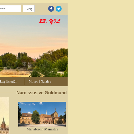
taş Estetiği
Mirror l Natalya
Narcissus ve Goldmund
Mariabronn Manastırı