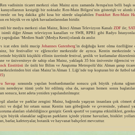
 Ren vadisinin ticaret merkezi olan Mainz aynı zamanda Avrupa'nın belli başlı su
karayollarının kesiştiği bir noktadır. Ren-Main Bölgesi’nin gösterişli ve alımlı 
 trenle on beş dakika gibi kısa bir sürede ulaşılabilen
Frankfurt Ren-Main Ha
ın en büyük ve en işlek havaalanlarından biridir.
mli bir medya merkezi olan Mainz, İkinci Alman Televizyon Kanalı
ZDF
ile;
SA
isimli diğer Alman televizyon kanalları ve SWR, RPR1 gibi Radyo İstasyonla
i yaptığıdan ‘Medien Stadt’ (Medya Kenti) olarak da anılır.
ı icat eden ünlü mucip
Johannes Gutenberg
’in doğduğu kent olma özelliğine 
inz, bir festivaller ve eğlenceler merkezidir de ayrıca. Kentin merkezinde 
erinde büyüklü küçüklü ellinin üzerinde festival, şenlik ve kutlamalar düzenleni
ane ve üniversiteye de sahip olan Mainz, yaklaşık 35 bin üniversite öğrencisi ve
nck Enstitüsü
ile ünlü bir Bilim ve Araştırma Metropolü’dür. Alman şarap ticare
erkezlerinden biri olan Mainz’in Alman 1. Liği’nde top koşturan bir de futbol ta
05
)
ya Savaşı
sırasında yapılan bonbardımanlar sonucu çok büyük yıkıma uğram
nin neredeyse tümü yerle bir edilmiş olsa da, savaştan hemen sonra başlatılan
arı sonucu, kent adeta yeniden yapılandırılmıştır.
eşil alanlar ve parklar zengini Mainz, bağrında yaşayan insanlara çok cömert d
irici ve doğal bir ortam sunar. Kentin tam göbeğinde ve çevresinde, yabanıl y
oruma alanları olabildiğince geniştir. Gerek sportif ve yarışma etkinlikleri, gerek
çin büyük olanaklar sağlayan parkların içinde yüzme havuzları, bisiklet yolları
rı, barlar, kafeteryalar, botanik ve hayvanat bahçeleri mevcuttur.