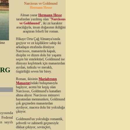
Narcissus ve Goldmund
Hermann Hesse
Alman yazar
Hermann Hesse
tarafından yazılmış olan "
Narcissus
ve Goldmund
", iki zıt karakter
aracılığıyla, insan doğasının ikiliğini
araştıran felsefi bir roman.
Hikaye Orta Çağ Almanya'sında
inz
geçiyor ve zıt kişiliklere sahip iki
arkadaşın etrafında dönüyor.
Narcissos, manastırda kapalı,
disiplin ve düzen dolu bir yaşamı
seçen bir entelektüel, Goldmund ise
dünyayı keşfetmek için manastırdan
ayrılan, tutkulu ve meraklı,
ERG
özgürlüğü seven bir birey.
Roman, ikisinin
Mariabronn
Manastırı
'ndaki buluşmasıyla
başlıyor, acemi bir keşiş olan
Narcissus, Goldmund'u kanatları
altına alıyor. Narcissus münzevi
hayatından memnunken, Goldmund
çok geçmeden manastırdan
ayrılıyor, macera dolu bir yolculuğa
çıkıyor.
ıyısında
 Federal
Goldmund'un yolculuğu romantik,
n sayılı
şehvetli ve zahmetli geçmesiyle
dikkat çekiyor, sevinçleri,