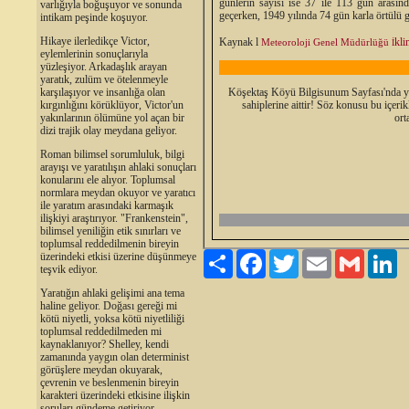
günlerin sayısı ise 37 ile 113 gün arasın
varlığıyla boğuşuyor ve sonunda
geçerken, 1949 yılında 74 gün karla örtülü g
intikam peşinde koşuyor.
Hikaye ilerledikçe Victor,
Kaynak l
kli
Meteoroloji Genel Müdürlüğü
İ
eylemlerinin sonuçlarıyla
yüzleşiyor. Arkadaşlık arayan
yaratık, zulüm ve ötelenmeyle
karşılaşıyor ve insanlığa olan
Köşektaş Köyü Bilgisunum Sayfası'nda yer a
kırgınlığını körüklüyor, Victor'un
sahiplerine aittir! Söz konusu bu içerik
yakınlarının ölümüne yol açan bir
ort
dizi trajik olay meydana geliyor.
Roman bilimsel sorumluluk, bilgi
arayışı ve yaratılışın ahlaki sonuçları
konularını ele alıyor. Toplumsal
normlara meydan okuyor ve yaratıcı
ile yaratım arasındaki karmaşık
ilişkiyi araştırıyor. "Frankenstein",
bilimsel yeniliğin etik sınırları ve
toplumsal reddedilmenin bireyin
üzerindeki etkisi üzerine düşünmeye
Paylaş
Facebook
Twitter
Email
Gmail
Li
teşvik ediyor.
Yaratığın ahlaki gelişimi ana tema
haline geliyor. Doğası gereği mi
kötü niyetli, yoksa kötü niyetliliği
toplumsal reddedilmeden mi
kaynaklanıyor? Shelley, kendi
zamanında yaygın olan determinist
görüşlere meydan okuyarak,
çevrenin ve beslenmenin bireyin
karakteri üzerindeki etkisine ilişkin
soruları gündeme getiriyor.