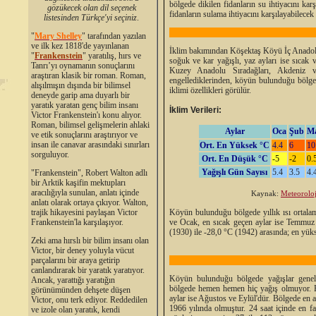
bölgede dikilen fidanların su ihtiyacını kar
gözükecek olan dil seçenek
fidanların sulama ihtiyacını karşılayabilecek 
listesinden Türkçe'yi seçiniz
.
"
Mary Shelley
"
tarafından yazılan
ve ilk kez 1818'de yayınlanan
İklim bakımından Köşektaş Köyü İç Anadolu B
"
Frankenstein
" yaratılış, hırs ve
soğuk ve kar yağışlı, yaz ayları ise sıcak
Tanrı’yı oynamanın sonuçlarını
Kuzey Anadolu Sıradağları, Akdeniz ve
araştıran klasik bir roman. Roman,
engellediklerinden, köyün bulunduğu bölg
alışılmışın dışında bir bilimsel
iklimi özellikleri görülür.
deneyde garip ama duyarlı bir
yaratık yaratan genç bilim insanı
İklim Verileri:
Victor Frankenstein'ı konu alıyor.
Roman, bilimsel gelişmelerin ahlaki
Aylar
Oca
Şub
M
ve etik sonuçlarını araştırıyor ve
insan ile canavar arasındaki sınırları
Ort. En Yüksek °C
4.4
6
10
sorguluyor.
Ort. En Düşük °C
-5
-2
0.
Yağışlı Gün Sayısı
5.4
3.5
4.
"Frankenstein", Robert Walton adlı
bir Arktik kaşifin mektupları
aracılığıyla sunulan, anlatı içinde
Kaynak:
Meteorolo
anlatı olarak ortaya çıkıyor. Walton,
trajik hikayesini paylaşan Victor
Köyün bulunduğu bölgede yıllık ısı ortalam
Frankenstein'la karşılaşıyor.
ve Ocak, en sıcak geçen aylar ise Temmuz 
(1930) ile -28,0 °C (1942) arasında; en yüks
Zeki ama hırslı bir bilim insanı olan
Victor, bir deney yoluyla vücut
parçalarını bir araya getirip
canlandırarak bir yaratık yaratıyor.
Köyün bulunduğu bölgede yağışlar genel
Ancak, yarattığı yaratığın
bölgede hemen hemen hiç yağış olmuyor. Bö
görünümünden dehşete düşen
aylar ise Ağustos ve Eylül'dür. Bölgede en 
Victor, onu terk ediyor. Reddedilen
1966 yılında olmuştur. 24 saat içinde en f
ve izole olan yaratık, kendi