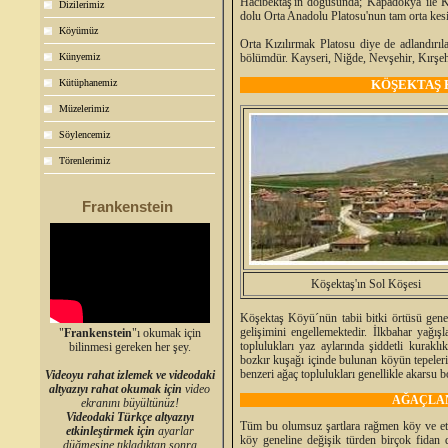
Hacıbektaş'ın doğusunda; Kapadokya ile Kız
Dizilerimiz
dolu Orta Anadolu Platosu'nun tam orta kes
Köyümüz
Orta Kızılırmak Platosu diye de adlandırı
Künyemiz
bölümdür. Kayseri, Niğde, Nevşehir, Kırşehir
Kütüphanemiz
KÖŞEKTAŞ 
Müzelerimiz
Söylencemiz
Törenlerimiz
Frankenstein
Köşektaş'ın Sol Köşesi
Köşektaş Köyü´nün tabii bitki örtüsü genelli
gelişimini engellemektedir. İlkbahar yağış
"
Frankenstein
"ı okumak için
toplulukları yaz aylarında şiddetli kurakl
bilinmesi gereken her şey.
bozkır kuşağı içinde bulunan köyün tepelerin
benzeri ağaç toplulukları genellikle akarsu b
Videoyu rahat izlemek ve videodaki
altyazıyı rahat okumak için
video
AĞAÇLA
ekranını büyültünüz!
Videodaki Türkçe altyazıyı
Tüm bu olumsuz şartlara rağmen köy ve etra
etkinleştirmek için
ayarlar
köy geneline değişik türden birçok fidan d
düğmesine tıkladıktan sonra