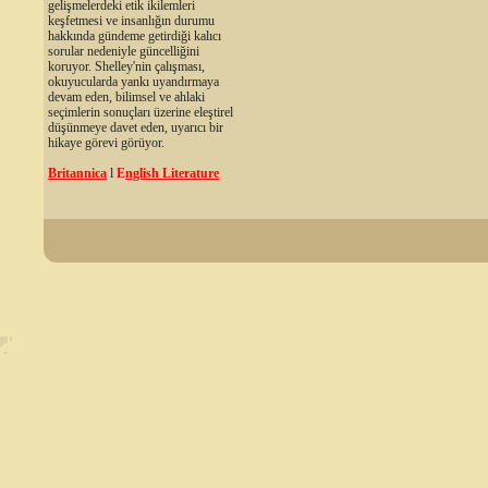
gelişmelerdeki etik ikilemleri
keşfetmesi ve insanlığın durumu
hakkında gündeme getirdiği kalıcı
sorular nedeniyle güncelliğini
koruyor. Shelley'nin çalışması,
okuyucularda yankı uyandırmaya
devam eden, bilimsel ve ahlaki
seçimlerin sonuçları üzerine eleştirel
düşünmeye davet eden, uyarıcı bir
hikaye görevi görüyor.
Britannica
l
E
nglish Literature