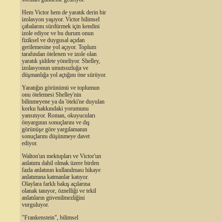
Hem Victor hem de yaratık derin bir
izolasyon yaşıyor. Victor bilimsel
çabalarını sürdürmek için kendini
izole ediyor ve bu durum onun
fiziksel ve duygusal açıdan
gerilemesine yol açıyor. Toplum
tarafından ötelenen ve izole olan
yaratık şiddete yöneliyor. Shelley,
izolasyonun umutsuzluğa ve
düşmanlığa yol açtığını öne sürüyor.
Yaratığın görünümü ve toplumun
onu ötelemesi Shelley'nin
bilinmeyene ya da 'öteki'ne duyulan
korku hakkındaki yorumunu
yansıtıyor. Roman, okuyucuları
önyargının sonuçlarını ve dış
görünüşe göre yargılamanın
sonuçlarını düşünmeye davet
ediyor.
Walton'un mektupları ve Victor'un
anlatımı dahil olmak üzere birden
fazla anlatının kullanılması hikaye
anlatımına katmanlar katıyor.
Olaylara farklı bakış açılarına
olanak tanıyor, öznelliği ve tekil
anlatıların güvenilmezliğini
vurguluyor.
"Frankenstein", bilimsel