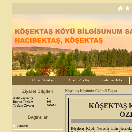
Ahmetli'de Akşam
Anadolu'da Kış
Kadın ve Doğa
Ziyaret Bilgileri
Köşektaş Köyünün Coğrafi Yapısı
Aktif Ziyaretçi
2
Bugün Toplam
109
KÖŞEKTAŞ 
Toplam Ziyaret
906054
ÖZ
Bağıntılar
Anasayfa
Köşektaş Köyü
, Nevşehir ilinin Hacıbekt