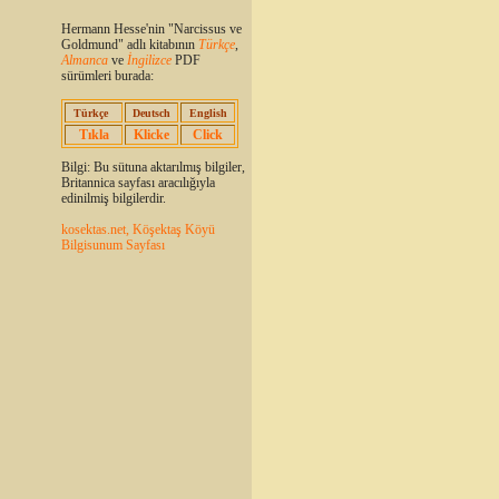
Hermann Hesse'nin "Narcissus ve
Goldmund" adlı kitabının
Türkçe
,
Almanca
ve
İngilizce
PDF
sürümleri burada:
Türkçe
Deutsch
English
Tıkla
Klicke
Click
Bilgi: Bu sütuna aktarılmış bilgiler,
Britannica sayfası aracılığıyla
edinilmiş bilgilerdir.
kosektas.net, Köşektaş Köyü
Bilgisunum Sayfası