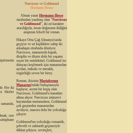
Narcissus ve Goldmund
Hermann Hesse
Alman yazar
Hermann Hesse
tarafından yazılmış olan "
Narcissus
ve Goldmund
", iki zıt karakter
aracılığıyla, insan doğasının ikiliğini
araştıran felsefi bir roman.
Hikaye Orta Çağ Almanya'sında
geçiyor ve zıt kişiliklere sahip iki
arkadaşın etrafında dönüyor.
Narcissos, manastırda kapalı,
disiplin ve düzen dolu bir yaşamı
liştirmenin
seçen bir entelektüel, Goldmund ise
dünyayı keşfetmek için manastırdan
ayrılan, tutkulu ve meraklı,
özgürlüğü seven bir birey.
Roman, ikisinin
Mariabronn
Manastırı
'ndaki buluşmasıyla
ir. Her iki
başlıyor, acemi bir keşiş olan
i fikirler
Narcissus, Goldmund'u kanatları
altına alıyor. Narcissus münzevi
hayatından memnunken, Goldmund
ı zamanda,
çok geçmeden manastırdan
ayrılıyor, macera dolu bir yolculuğa
çıkıyor.
lmak; size
 kütüphane
Goldmund'un yolculuğu romantik,
şehvetli ve zahmetli geçmesiyle
dikkat çekiyor, sevinçleri,