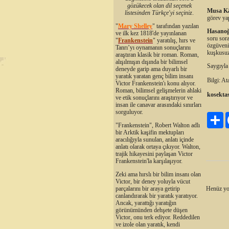
gözükecek olan dil seçenek
Musa K
listesinden Türkçe'yi seçiniz
.
görev yap
"
Mary Shelley
"
tarafından yazılan
Hasanoğ
ve ilk kez 1818'de yayınlanan
soru sora
"
Frankenstein
" yaratılış, hırs ve
özgüveni 
Tanrı’yı oynamanın sonuçlarını
kuşkusu
araştıran klasik bir roman. Roman,
alışılmışın dışında bir bilimsel
Saygıyla
deneyde garip ama duyarlı bir
yaratık yaratan genç bilim insanı
Bilgi: A
Victor Frankenstein'ı konu alıyor.
Roman, bilimsel gelişmelerin ahlaki
kosektas
ve etik sonuçlarını araştırıyor ve
insan ile canavar arasındaki sınırları
sorguluyor.
Pa
"Frankenstein", Robert Walton adlı
bir Arktik kaşifin mektupları
aracılığıyla sunulan, anlatı içinde
anlatı olarak ortaya çıkıyor. Walton,
trajik hikayesini paylaşan Victor
Frankenstein'la karşılaşıyor.
Zeki ama hırslı bir bilim insanı olan
Victor, bir deney yoluyla vücut
Henüz yo
parçalarını bir araya getirip
canlandırarak bir yaratık yaratıyor.
Ancak, yarattığı yaratığın
görünümünden dehşete düşen
Victor, onu terk ediyor. Reddedilen
ve izole olan yaratık, kendi