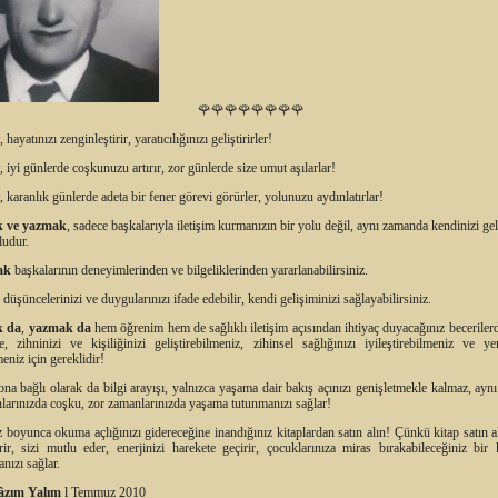
🌹🌹
🌹🌹
🌹🌹
🌹🌹
, hayatınızı zenginleştirir, yaratıcılığınızı geliştirirler!
, iyi günlerde coşkunuzu artırır, zor günlerde size umut aşılarlar!
, karanlık günlerde adeta bir fener görevi görürler, yolunuzu aydınlatırlar!
 ve yazmak
, sadece başkalarıyla iletişim kurmanızın bir yolu değil, aynı zamanda kendinizi ge
ludur.
ak
başkalarının deneyimlerinden ve bilgeliklerinden yararlanabilirsiniz.
düşüncelerinizi ve duygularınızı ifade edebilir, kendi gelişiminizi sağlayabilirsiniz.
 da
,
yazmak da
hem öğrenim hem de sağlıklı iletişim açısından ihtiyaç duyacağınız becerilerd
e, zihninizi ve kişiliğinizi geliştirebilmeniz, zihinsel sağlığınızı iyileştirebilmeniz ve yen
eniz için gereklidir!
 ona bağlı olarak da bilgi arayışı, yalnızca yaşama dair bakış açınızı genişletmekle kalmaz, ayn
nlarınızda coşku, zor zamanlarınızda yaşama tutunmanızı sağlar!
 boyunca okuma açlığınızı gidereceğine inandığınız kitaplardan satın alın! Çünkü kitap satın a
ir, sizi mutlu eder, enerjinizi harekete geçirir, çocuklarınıza miras bırakabileceğiniz bir
nızı sağlar.
zım Yalım
l Temmuz 2010