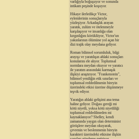
varlığıyla boğuşuyor ve sonunda
intikam peşinde koşuyor.
Hikaye ilerledikçe Victor,
eylemlerinin sonuçlarıyla
yüzleşiyor. Arkadaşlık arayan
yaratık, zulüm ve ötelenmeyle
karşılaşıyor ve insanlığa olan
kırgınlığını körüklüyor, Victor'un
yakınlarının ölümüne yol açan bir
dizi trajik olay meydana geliyor.
Roman bilimsel sorumluluk, bilgi
arayışı ve yaratılışın ahlaki sonuçları
konularını ele alıyor. Toplumsal
normlara meydan okuyor ve yaratıcı
ile yaratım arasındaki karmaşık
ilişkiyi araştırıyor. "Frankenstein",
bilimsel yeniliğin etik sınırları ve
toplumsal reddedilmenin bireyin
üzerindeki etkisi üzerine düşünmeye
teşvik ediyor.
Yaratığın ahlaki gelişimi ana tema
haline geliyor. Doğası gereği mi
kötü niyetli, yoksa kötü niyetliliği
toplumsal reddedilmeden mi
kaynaklanıyor? Shelley, kendi
zamanında yaygın olan determinist
görüşlere meydan okuyarak,
çevrenin ve beslenmenin bireyin
karakteri üzerindeki etkisine ilişkin
soruları gündeme getiriyor.