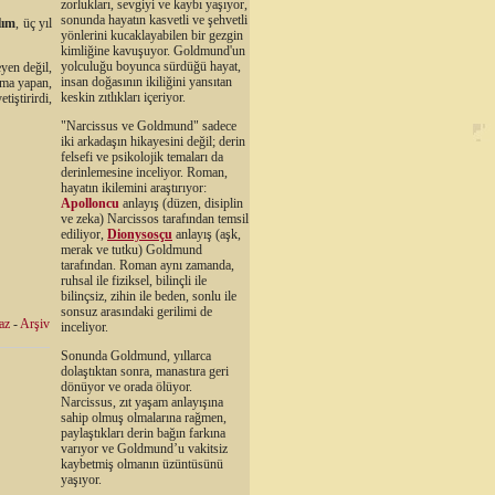
zorlukları, sevgiyi ve kaybı yaşıyor,
sonunda hayatın kasvetli ve şehvetli
lım
, üç yıl
yönlerini kucaklayabilen bir gezgin
kimliğine kavuşuyor. Goldmund'un
yolculuğu boyunca sürdüğü hayat,
yen değil,
insan doğasının ikiliğini yansıtan
ırma yapan,
keskin zıtlıkları içeriyor.
tiştirirdi,
"Narcissus ve Goldmund" sadece
iki arkadaşın hikayesini değil; derin
felsefi ve psikolojik temaları da
derinlemesine inceliyor. Roman,
hayatın ikilemini araştırıyor:
Apolloncu
anlayış (düzen, disiplin
ve zeka) Narcissos tarafından temsil
ediliyor,
Dionysosçu
anlayış (aşk,
merak ve tutku) Goldmund
tarafından. Roman aynı zamanda,
ruhsal ile fiziksel, bilinçli ile
bilinçsiz, zihin ile beden, sonlu ile
sonsuz arasındaki gerilimi de
az
-
Arşiv
inceliyor.
Sonunda Goldmund, yıllarca
dolaştıktan sonra, manastıra geri
dönüyor ve orada ölüyor.
Narcissus, zıt yaşam anlayışına
sahip olmuş olmalarına rağmen,
paylaştıkları derin bağın farkına
varıyor ve Goldmund’u vakitsiz
kaybetmiş olmanın üzüntüsünü
yaşıyor.