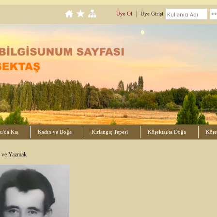
Üye Ol
Üye Girişi
u'da Kış
Kadın ve Doğa
Kırlangıç Tepesi
Köşektaş'ta Doğa
Köşek
 ve Yazmak