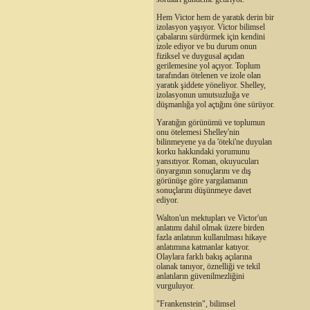
Hem Victor hem de yaratık derin bir
izolasyon yaşıyor. Victor bilimsel
çabalarını sürdürmek için kendini
izole ediyor ve bu durum onun
fiziksel ve duygusal açıdan
gerilemesine yol açıyor. Toplum
tarafından ötelenen ve izole olan
yaratık şiddete yöneliyor. Shelley,
izolasyonun umutsuzluğa ve
düşmanlığa yol açtığını öne sürüyor.
Yaratığın görünümü ve toplumun
onu ötelemesi Shelley'nin
bilinmeyene ya da 'öteki'ne duyulan
korku hakkındaki yorumunu
yansıtıyor. Roman, okuyucuları
önyargının sonuçlarını ve dış
görünüşe göre yargılamanın
sonuçlarını düşünmeye davet
ediyor.
Walton'un mektupları ve Victor'un
anlatımı dahil olmak üzere birden
fazla anlatının kullanılması hikaye
anlatımına katmanlar katıyor.
Olaylara farklı bakış açılarına
olanak tanıyor, öznelliği ve tekil
anlatıların güvenilmezliğini
vurguluyor.
"Frankenstein", bilimsel