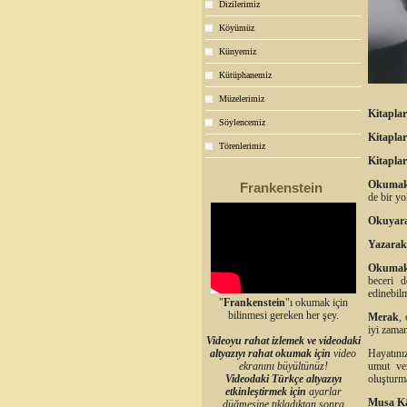
Dizilerimiz
Köyümüz
Künyemiz
Kütüphanemiz
Müzelerimiz
Kitaplar
Söylencemiz
Kitaplar
Törenlerimiz
Kitaplar
Okumak
Frankenstein
de bir yo
Okuyar
Yazarak
Okumak
beceri d
edinebilm
"
Frankenstein
"ı okumak için
bilinmesi gereken her şey.
Merak
,
iyi zama
Videoyu rahat izlemek ve videodaki
altyazıyı rahat okumak için
video
Hayatınız
ekranını büyültünüz!
umut ver
Videodaki Türkçe altyazıyı
oluşturma
etkinleştirmek için
ayarlar
Musa Kâ
düğmesine tıkladıktan sonra