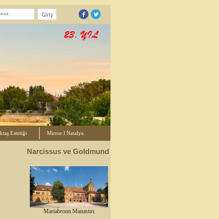
taş Estetiği
Mirror l Natalya
Narcissus ve Goldmund
Mariabronn Manastırı