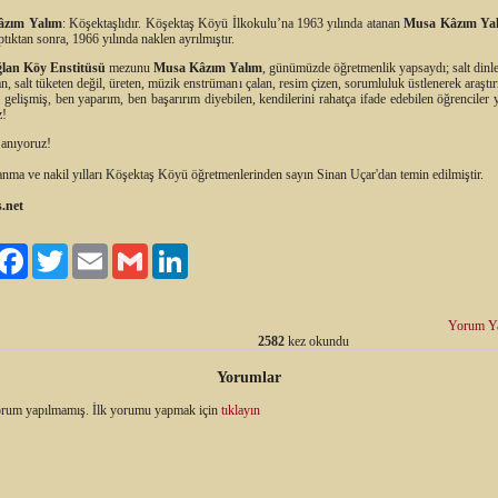
âzım Yalım
: Köşektaşlıdır. Köşektaş Köyü İlkokulu’na 1963 yılında atanan
Musa Kâzım Ya
tıktan sonra, 1966 yılında naklen ayrılmıştır.
lan Köy Enstitüsü
mezunu
Musa Kâzım Yalım
, günümüzde öğretmenlik yapsaydı; salt dinle
n, salt tüketen değil, üreten, müzik enstrümanı çalan, resim çizen, sorumluluk üstlenerek araşt
gelişmiş, ben yaparım, ben başarırım diyebilen, kendilerini rahatça ifade edebilen öğrenciler ye
z!
 anıyoruz!
tanma ve nakil yılları Köşektaş Köyü öğretmenlerinden sayın Sinan Uçar'dan temin edilmiştir.
.net
ylaş
Facebook
Twitter
Email
Gmail
LinkedIn
Yorum Y
2582
kez okundu
Yorumlar
rum yapılmamış. İlk yorumu yapmak için
tıklayın