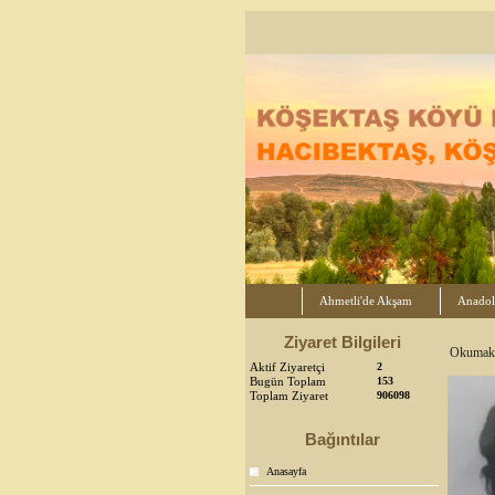
Ahmetli'de Akşam
Anadol
Ziyaret Bilgileri
Okumak
Aktif Ziyaretçi
2
Bugün Toplam
153
Toplam Ziyaret
906098
Bağıntılar
Anasayfa