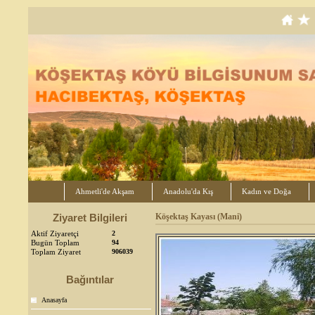
Ahmetli'de Akşam
Anadolu'da Kış
Kadın ve Doğa
Ziyaret Bilgileri
Köşektaş Kayası (Mani)
Aktif Ziyaretçi
2
Bugün Toplam
94
Toplam Ziyaret
906039
Bağıntılar
Anasayfa