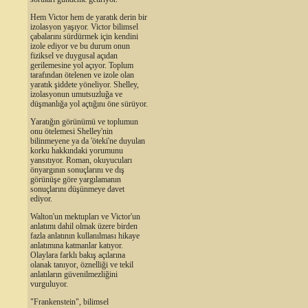
Hem Victor hem de yaratık derin bir
izolasyon yaşıyor. Victor bilimsel
çabalarını sürdürmek için kendini
izole ediyor ve bu durum onun
fiziksel ve duygusal açıdan
gerilemesine yol açıyor. Toplum
tarafından ötelenen ve izole olan
yaratık şiddete yöneliyor. Shelley,
izolasyonun umutsuzluğa ve
düşmanlığa yol açtığını öne sürüyor.
Yaratığın görünümü ve toplumun
onu ötelemesi Shelley'nin
bilinmeyene ya da 'öteki'ne duyulan
korku hakkındaki yorumunu
yansıtıyor. Roman, okuyucuları
önyargının sonuçlarını ve dış
görünüşe göre yargılamanın
sonuçlarını düşünmeye davet
ediyor.
Walton'un mektupları ve Victor'un
anlatımı dahil olmak üzere birden
fazla anlatının kullanılması hikaye
anlatımına katmanlar katıyor.
Olaylara farklı bakış açılarına
olanak tanıyor, öznelliği ve tekil
anlatıların güvenilmezliğini
vurguluyor.
"Frankenstein", bilimsel