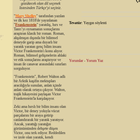
Çizilmiş bir 
gözükecek olan dil seçenek
Tevatür söyl
listesinden Türkçe'yi seçiniz
.
"
Mary Shelley
"
tarafından yazılan
ve ilk kez 1818'de yayınlanan
Tevatür
:
Yaygın söylenti
"
Frankenstein
" yaratılış, hırs ve
Tanrı’yı oynamanın sonuçlarını
araştıran klasik bir roman. Roman,
alışılmışın dışında bir bilimsel
deneyde garip ama duyarlı bir
yaratık yaratan genç bilim insanı
Victor Frankenstein'ı konu alıyor.
Roman, bilimsel gelişmelerin ahlaki
ve etik sonuçlarını araştırıyor ve
Yorumlar
-
Yorum Yaz
insan ile canavar arasındaki sınırları
sorguluyor.
"Frankenstein", Robert Walton adlı
bir Arktik kaşifin mektupları
aracılığıyla sunulan, anlatı içinde
anlatı olarak ortaya çıkıyor. Walton,
trajik hikayesini paylaşan Victor
Frankenstein'la karşılaşıyor.
Zeki ama hırslı bir bilim insanı olan
Victor, bir deney yoluyla vücut
parçalarını bir araya getirip
canlandırarak bir yaratık yaratıyor.
Ancak, yarattığı yaratığın
görünümünden dehşete düşen
Victor, onu terk ediyor. Reddedilen
ve izole olan yaratık, kendi