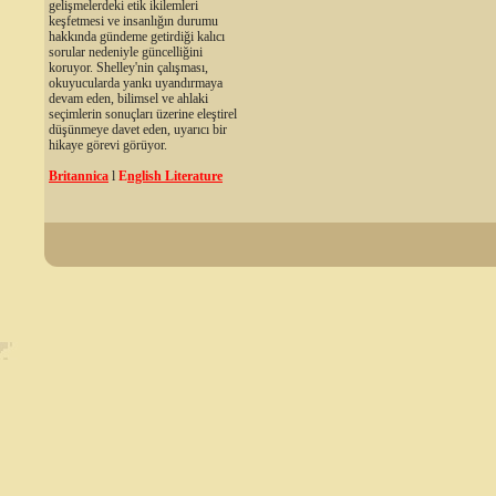
gelişmelerdeki etik ikilemleri
keşfetmesi ve insanlığın durumu
hakkında gündeme getirdiği kalıcı
sorular nedeniyle güncelliğini
koruyor. Shelley'nin çalışması,
okuyucularda yankı uyandırmaya
devam eden, bilimsel ve ahlaki
seçimlerin sonuçları üzerine eleştirel
düşünmeye davet eden, uyarıcı bir
hikaye görevi görüyor.
Britannica
l
E
nglish Literature