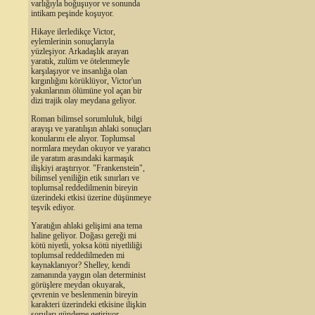
varlığıyla boğuşuyor ve sonunda
intikam peşinde koşuyor.
Hikaye ilerledikçe Victor,
eylemlerinin sonuçlarıyla
yüzleşiyor. Arkadaşlık arayan
yaratık, zulüm ve ötelenmeyle
karşılaşıyor ve insanlığa olan
kırgınlığını körüklüyor, Victor'un
yakınlarının ölümüne yol açan bir
dizi trajik olay meydana geliyor.
Roman bilimsel sorumluluk, bilgi
arayışı ve yaratılışın ahlaki sonuçları
konularını ele alıyor. Toplumsal
normlara meydan okuyor ve yaratıcı
ile yaratım arasındaki karmaşık
ilişkiyi araştırıyor. "Frankenstein",
bilimsel yeniliğin etik sınırları ve
toplumsal reddedilmenin bireyin
üzerindeki etkisi üzerine düşünmeye
teşvik ediyor.
Yaratığın ahlaki gelişimi ana tema
haline geliyor. Doğası gereği mi
kötü niyetli, yoksa kötü niyetliliği
toplumsal reddedilmeden mi
kaynaklanıyor? Shelley, kendi
zamanında yaygın olan determinist
görüşlere meydan okuyarak,
çevrenin ve beslenmenin bireyin
karakteri üzerindeki etkisine ilişkin
soruları gündeme getiriyor.