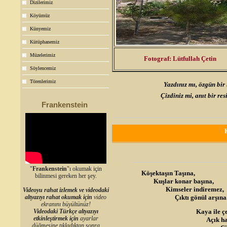
Dizilerimiz
Köyümüz
Künyemiz
Kütüphanemiz
Müzelerimiz
Fotograf: Lütfullah Çetin
Söylencemiz
Törenlerimiz
Yazdınız mı, özgün bir
Çizdiniz mi, anıt bir re
Frankenstein
"
Frankenstein
"ı okumak için
Köşektaş
ın
Taşına,
bilinmesi gereken her şey.
Kuşlar konar başına,
Kimseler indiremez,
Videoyu rahat izlemek ve videodaki
altyazıyı rahat okumak için
video
Çıktı gönül arşına..
ekranını büyültünüz!
Videodaki Türkçe altyazıyı
Kaya ile çevre
etkinleştirmek için
ayarlar
Açık hava mü
düğmesine tıkladıktan sonra