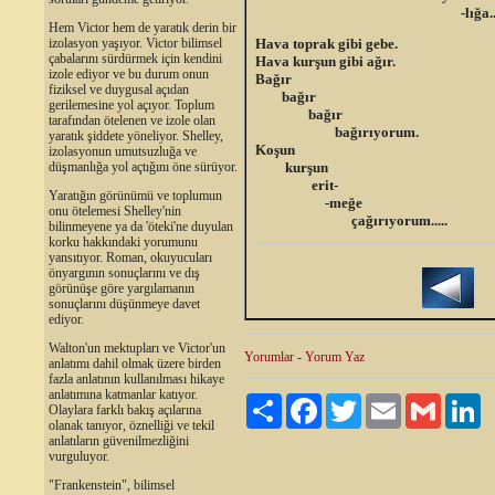
-lığa.
Hem Victor hem de yaratık derin bir
Hava toprak gibi gebe.
izolasyon yaşıyor. Victor bilimsel
çabalarını sürdürmek için kendini
Hava kurşun gibi ağır.
izole ediyor ve bu durum onun
Bağır
fiziksel ve duygusal açıdan
bağır
gerilemesine yol açıyor. Toplum
bağır
tarafından ötelenen ve izole olan
bağırıyorum.
yaratık şiddete yöneliyor. Shelley,
Koşun
izolasyonun umutsuzluğa ve
kurşun
düşmanlığa yol açtığını öne sürüyor.
erit-
Yaratığın görünümü ve toplumun
-meğe
onu ötelemesi Shelley'nin
çağırıyorum.....
bilinmeyene ya da 'öteki'ne duyulan
korku hakkındaki yorumunu
yansıtıyor. Roman, okuyucuları
önyargının sonuçlarını ve dış
görünüşe göre yargılamanın
sonuçlarını düşünmeye davet
ediyor.
Walton'un mektupları ve Victor'un
Yorumlar
-
Yorum Yaz
anlatımı dahil olmak üzere birden
fazla anlatının kullanılması hikaye
anlatımına katmanlar katıyor.
Paylaş
Facebook
Twitter
Email
Gmail
Li
Olaylara farklı bakış açılarına
olanak tanıyor, öznelliği ve tekil
anlatıların güvenilmezliğini
vurguluyor.
"Frankenstein", bilimsel