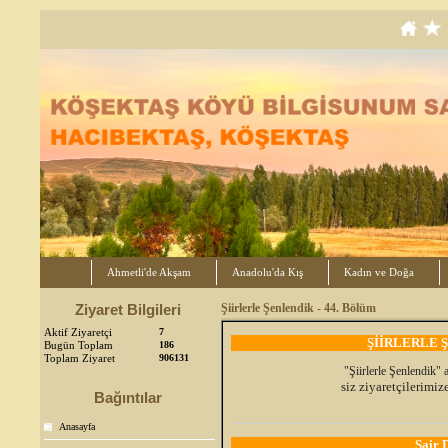
Ahmetli'de Akşam
Anadolu'da Kış
Kadın ve Doğa
Ziyaret Bilgileri
Şiirlerle Şenlendik - 44. Bölüm
Aktif Ziyaretçi
7
ŞİİRLERLE Ş
Bugün Toplam
186
Toplam Ziyaret
906131
"Şiirlerle Şenlendik" 
siz ziyaretçilerimi
Bağıntılar
Anasayfa
Şair 