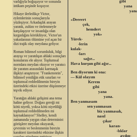
gibi
varlığıyla boğuşuyor ve sonunda
yana
intikam peşinde koşuyor.
yana..
Hikaye ilerledikçe Victor,
eylemlerinin sonuçlarıyla
«Deeeert
yüzleşiyor. Arkadaşlık arayan
çok,
yaratık, zulüm ve ötelenmeyle
hemdert
karşılaşıyor ve insanlığa olan
yok»
kırgınlığını körüklüyor, Victor'un
Yürek-
yakınlarının ölümüne yol açan bir
-lerin
dizi trajik olay meydana geliyor.
kulak-
Roman bilimsel sorumluluk, bilgi
-ları
arayışı ve yaratılışın ahlaki sonuçları
sağır...
konularını ele alıyor. Toplumsal
Hava kurşun gibi ağır...
normlara meydan okuyor ve yaratıcı
ile yaratım arasındaki karmaşık
Ben diyorum ki ona:
ilişkiyi araştırıyor. "Frankenstein",
— Kül olayım
bilimsel yeniliğin etik sınırları ve
Kerem
toplumsal reddedilmenin bireyin
üzerindeki etkisi üzerine düşünmeye
gibi
teşvik ediyor.
yana
yana.
Yaratığın ahlaki gelişimi ana tema
Ben yanmasam
haline geliyor. Doğası gereği mi
sen yanmasan
kötü niyetli, yoksa kötü niyetliliği
biz yanmasak,
toplumsal reddedilmeden mi
kaynaklanıyor? Shelley, kendi
nasıl
zamanında yaygın olan determinist
çıkar
görüşlere meydan okuyarak,
karan-
çevrenin ve beslenmenin bireyin
-lıklar
karakteri üzerindeki etkisine ilişkin
aydın-
soruları gündeme getiriyor.