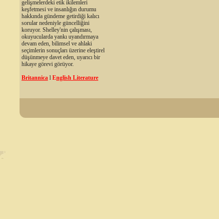
gelişmelerdeki etik ikilemleri
keşfetmesi ve insanlığın durumu
hakkında gündeme getirdiği kalıcı
sorular nedeniyle güncelliğini
koruyor. Shelley'nin çalışması,
okuyucularda yankı uyandırmaya
devam eden, bilimsel ve ahlaki
seçimlerin sonuçları üzerine eleştirel
düşünmeye davet eden, uyarıcı bir
hikaye görevi görüyor.
Britannica
l
E
nglish Literature