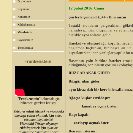
Dizilerimiz
12 Şubat 2016, Cuma
Köyümüz
Şiirlerle Şenlendik, 44 - Dinamizm
Künyemiz
Kütüphanemiz
Taştaki atomların parçacıkları, gökt
halindeyiz. Tüm oluşumlar ve evren, kay
Müzelerimiz
hiçlikle aynı anlama gelir.
Söylencemiz
Hareket ve oluşturduğu koşullar nedeniy
bağlamda hiçbir an, bir başka an ile
Törenlerimiz
kıyaslanırken; hep yanlışlar yapılır bu 
Başarının yolu birlikte hareket etmek
Frankenstein
olduğunda, sorunların çözümü kolaylaşır
RÜZGAR AKAR G
İDER
Rüzgâr akar gider,
aynı kiraz dalı bir kere bile sallanmaz
Ağaçta kuşlar cıvıldaşır:
"
Frankenstein
"ı okumak için
bilinmesi gereken her şey.
kanatlar uçmak ister.
Videoyu rahat izlemek ve videodaki
Kapı kapalı:
altyazıyı rahat okumak için
video
ekranını büyültünüz!
zorlayıp açmak ister.
Videodaki Türkçe altyazıyı
etkinleştirmek için
ayarlar
Ben seni isterim :
düğmesine tıkladıktan sonra