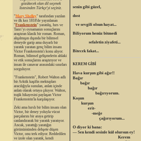
gözükecek olan dil seçenek
senin gibi güzel,
listesinden Türkçe'yi seçiniz
.
dost
"
Mary Shelley
"
tarafından yazılan
ve ilk kez 1818'de yayınlanan
ve sevgili olsun hayat...
"
Frankenstein
" yaratılış, hırs ve
Tanrı’yı oynamanın sonuçlarını
Biliyorum henüz bitmedi
araştıran klasik bir roman. Roman,
alışılmışın dışında bir bilimsel
sefaletin ziyafeti...
deneyde garip ama duyarlı bir
yaratık yaratan genç bilim insanı
Bitecek fakat...
Victor Frankenstein'ı konu alıyor.
Roman, bilimsel gelişmelerin ahlaki
ve etik sonuçlarını araştırıyor ve
KEREM GİBİ
insan ile canavar arasındaki sınırları
sorguluyor.
Hava kurşun gibi ağır!!
"Frankenstein", Robert Walton adlı
Bağır
bir Arktik kaşifin mektupları
bağır
aracılığıyla sunulan, anlatı içinde
bağır
anlatı olarak ortaya çıkıyor. Walton,
bağırıyorum.
trajik hikayesini paylaşan Victor
Koşun
Frankenstein'la karşılaşıyor.
kurşun
Zeki ama hırslı bir bilim insanı olan
erit-
Victor, bir deney yoluyla vücut
-meğe
parçalarını bir araya getirip
çağırıyorum...
canlandırarak bir yaratık yaratıyor.
Ancak, yarattığı yaratığın
O diyor ki bana:
görünümünden dehşete düşen
— Sen kendi sesinle kül olursun ey!
Victor, onu terk ediyor. Reddedilen
Kerem
ve izole olan yaratık, kendi