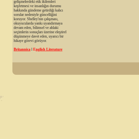
gelişmelerdeki etik ikilemleri
keşfetmesi ve insanlığın durumu
hakkında gündeme getirdiği kalıcı
sorular nedeniyle güncelliğini
koruyor. Shelley'nin çalışması,
okuyucularda yankı uyandırmaya
devam eden, bilimsel ve ahlaki
seçimlerin sonuçları üzerine eleştirel
düşünmeye davet eden, uyarıcı bir
hikaye görevi görüyor.
Britannica
l
E
nglish Literature