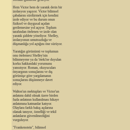
Hem Victor hem de yaratık derin bir
izolasyon yaşıyor. Victor bilimsel
çabalarını sürdürmek için kendini
izole ediyor ve bu durum onun
fiziksel ve duygusal açıdan
gerilemesine yol açıyor. Toplum
tarafından ötelenen ve izole olan
yaratık şiddete yöneliyor. Shelley,
izolasyonun umutsuzluğa ve
düşmanlığa yol açtığını öne sürüyor.
Yaratığın görünümü ve toplumun
onu ötelemesi Shelley'nin
bilinmeyene ya da 'öteki'ne duyulan
korku hakkındaki yorumunu
yansıtıyor. Roman, okuyucuları
önyargının sonuçlarını ve dış
görünüşe göre yargılamanın
sonuçlarını düşünmeye davet
ediyor.
Walton'un mektupları ve Victor'un
anlatımı dahil olmak üzere birden
fazla anlatının kullanılması hikaye
anlatımına katmanlar katıyor.
Olaylara farklı bakış açılarına
olanak tanıyor, öznelliği ve tekil
anlatıların güvenilmezliğini
vurguluyor.
"Frankenstein", bilimsel