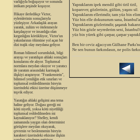
varlığıyla boğuşuyor ve sonunda
Yapraklarım ipek mendil gibi tiril tiril,
intikam peşinde koşuyor.
koparıver, gözlerinin, gülüm, yaşını sil.
Hikaye ilerledikçe Victor,
Yapraklarım ellerimdir, tam yüz bin elim
eylemlerinin sonuçlarıyla
Yüz bin elle dokunurum sana, İstanbul'a
yüzleşiyor. Arkadaşlık arayan
Yapraklarım gözlerimdir, şaşarak bakarı
yaratık, zulüm ve ötelenmeyle
Yüz bin gözle seyrederim seni, İstanbul'
karşılaşıyor ve insanlığa olan
yüz bin yürek gibi çarpar, çarpar yaprak
kırgınlığını körüklüyor, Victor'un
yakınlarının ölümüne yol açan bir
Ben bir ceviz ağacıyım Gülhane Parkı'n
dizi trajik olay meydana geliyor.
Ne sen bunun farkındasın, ne polis fark
Roman bilimsel sorumluluk, bilgi
arayışı ve yaratılışın ahlaki sonuçları
konularını ele alıyor. Toplumsal
normlara meydan okuyor ve yaratıcı
ile yaratım arasındaki karmaşık
ilişkiyi araştırıyor. "Frankenstein",
bilimsel yeniliğin etik sınırları ve
toplumsal reddedilmenin bireyin
üzerindeki etkisi üzerine düşünmeye
teşvik ediyor.
Yaratığın ahlaki gelişimi ana tema
haline geliyor. Doğası gereği mi
kötü niyetli, yoksa kötü niyetliliği
toplumsal reddedilmeden mi
kaynaklanıyor? Shelley, kendi
zamanında yaygın olan determinist
görüşlere meydan okuyarak,
çevrenin ve beslenmenin bireyin
karakteri üzerindeki etkisine ilişkin
soruları gündeme getiriyor.