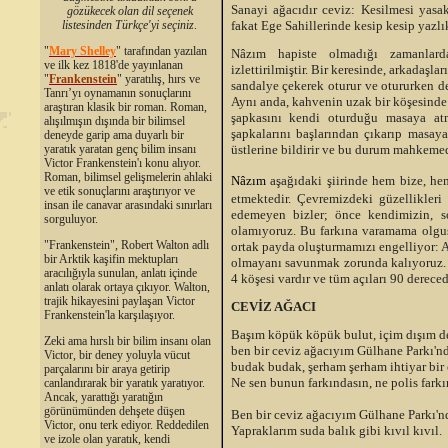
Sanayi ağacıdır ceviz: Kesilmesi yasakt
gözükecek olan dil seçenek
fakat Ege Sahillerinde kesip kesip yazlı
listesinden Türkçe'yi seçiniz
.
"
Mary Shelley
"
tarafından yazılan
Nâzım hapiste olmadığı zamanlarda
ve ilk kez 1818'de yayınlanan
izlettirilmiştir. Bir keresinde, arkadaşla
"
Frankenstein
" yaratılış, hırs ve
sandalye çekerek oturur ve otururken de
Tanrı’yı oynamanın sonuçlarını
Aynı anda, kahvenin uzak bir köşesinde 
araştıran klasik bir roman. Roman,
şapkasını kendi oturduğu masaya atm
alışılmışın dışında bir bilimsel
şapkalarını başlarından çıkarıp masaya
deneyde garip ama duyarlı bir
üstlerine bildirir ve bu durum mahkemed
yaratık yaratan genç bilim insanı
Victor Frankenstein'ı konu alıyor.
Roman, bilimsel gelişmelerin ahlaki
Nâzım
aşağıdaki şiirinde hem bize, hem
ve etik sonuçlarını araştırıyor ve
etmektedir. Çevremizdeki güzellikleri
insan ile canavar arasındaki sınırları
edemeyen bizler; önce kendimizin, so
sorguluyor.
olamıyoruz. Bu farkına varamama olgusu
"Frankenstein", Robert Walton adlı
ortak payda oluşturmamızı engelliyor: A
bir Arktik kaşifin mektupları
olmayanı savunmak zorunda kalıyoruz. 
aracılığıyla sunulan, anlatı içinde
4 köşesi vardır ve tüm açıları 90 dereced
anlatı olarak ortaya çıkıyor. Walton,
trajik hikayesini paylaşan Victor
CEVİZ AĞACI
Frankenstein'la karşılaşıyor.
Başım köpük köpük bulut, içim dışım d
Zeki ama hırslı bir bilim insanı olan
ben bir ceviz ağacıyım Gülhane Parkı'nd
Victor, bir deney yoluyla vücut
budak budak, şerham şerham ihtiyar bir 
parçalarını bir araya getirip
Ne sen bunun farkındasın, ne polis farkı
canlandırarak bir yaratık yaratıyor.
Ancak, yarattığı yaratığın
görünümünden dehşete düşen
Ben bir ceviz ağacıyım Gülhane Parkı'n
Victor, onu terk ediyor. Reddedilen
Yapraklarım suda balık gibi kıvıl kıvıl.
ve izole olan yaratık, kendi