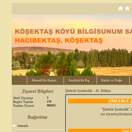
Ahmetli'de Akşam
Anadolu'da Kış
Kadın ve Doğa
Ziyaret Bilgileri
Şiirlerle Şenlendik - 41. Bölüm
Aktif Ziyaretçi
3
ŞİİRLERLE Ş
Bugün Toplam
178
Toplam Ziyaret
905831
"Şiirlerle Şenlendik" 
siz ziyaretçilerimi
Bağıntılar
Anasayfa
Şair 