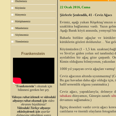
Dizilerimiz
22 Ocak 2016, Cuma
Köyümüz
Şiirlerle Şenlendik, 41 - Ceviz Ağacı
Künyemiz
Kütüphanemiz
Evimiz, aşağı yukarı Köşektaş’ımızın o
uzaklıkta bağlarımız vardı. Yazın gelm
Müzelerimiz
Aşağı Barak köyü arasında, yemyeşil bir
Söylencemiz
Baharla birlikte ağaçlar ve kütükler 
kütüklerin gözleri doldurulur… Yaz gel
Törenlerimiz
Köyümüzden (1 - 1,5 km. uzaktan) bağla
ve Sivri'ye giden yolun sol tarafında) 
Frankenstein
ayrılabilen bir ağaç göze çarpardı. O
Kimin olduğunu bilmiyorum, yakından
1000 yıl yaşayan ceviz ağaçları varmış!
Ceviz ağacının altında uyunmazmış! (C
Bu gaz havadan daha ağır olduğu için, 
hafif sersemlik olgusu yaratmakta.)
"
Frankenstein
"ı okumak için
bilinmesi gereken her şey.
Ceviz ağacı, yapraklarıyla; delmeye 
tabakası
dünyamızı, Güneşin zararlı
ult
Videoyu rahat izlemek ve videodaki
devamını sağlamakta.)
altyazıyı rahat okumak için
video
ekranını büyültünüz!
İlginç desenleri vardır ceviz ağacı ker
Videodaki Türkçe altyazıyı
canlıların ve önemli olayların fotografın
etkinleştirmek için
ayarlar
düğmesine tıkladıktan sonra