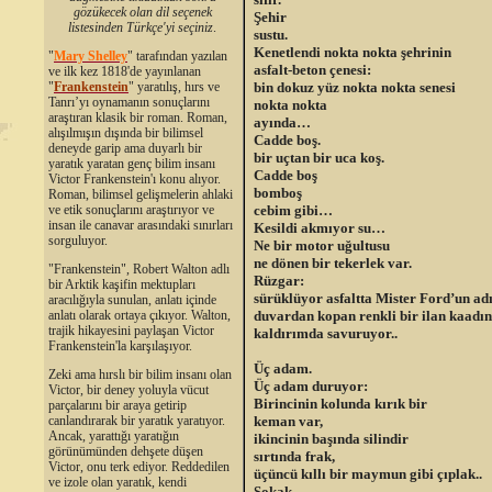
gözükecek olan dil seçenek
Şehir
listesinden Türkçe'yi seçiniz
.
sustu.
Kenetlendi nokta nokta şehrinin
"
Mary Shelley
"
tarafından yazılan
asfalt-beton çenesi:
ve ilk kez 1818'de yayınlanan
bin dokuz yüz nokta nokta senesi
"
Frankenstein
" yaratılış, hırs ve
Tanrı’yı oynamanın sonuçlarını
nokta nokta
araştıran klasik bir roman. Roman,
ayında…
alışılmışın dışında bir bilimsel
Cadde boş.
deneyde garip ama duyarlı bir
bir uçtan bir uca koş.
yaratık yaratan genç bilim insanı
Cadde boş
Victor Frankenstein'ı konu alıyor.
bomboş
Roman, bilimsel gelişmelerin ahlaki
cebim gibi…
ve etik sonuçlarını araştırıyor ve
insan ile canavar arasındaki sınırları
Kesildi akmıyor su…
sorguluyor.
Ne bir motor uğultusu
ne dönen bir tekerlek var.
"Frankenstein", Robert Walton adlı
Rüzgar:
bir Arktik kaşifin mektupları
sürüklüyor asfaltta Mister Ford’un adı
aracılığıyla sunulan, anlatı içinde
duvardan kopan renkli bir ilan kaadın
anlatı olarak ortaya çıkıyor. Walton,
trajik hikayesini paylaşan Victor
kaldırımda savuruyor..
Frankenstein'la karşılaşıyor.
Üç adam.
Zeki ama hırslı bir bilim insanı olan
Üç adam duruyor:
Victor, bir deney yoluyla vücut
Birincinin kolunda kırık bir
parçalarını bir araya getirip
keman var,
canlandırarak bir yaratık yaratıyor.
Ancak, yarattığı yaratığın
ikincinin başında silindir
görünümünden dehşete düşen
sırtında frak,
Victor, onu terk ediyor. Reddedilen
üçüncü kıllı bir maymun gibi çıplak..
ve izole olan yaratık, kendi
Sokak.