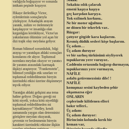
varlığıyla boğuşuyor ve sonunda
Sokakta ıslık çalarak
intikam peşinde koşuyor.
enseni kaşıya kaşıya
Hikaye ilerledikçe Victor,
geç karşıdan karşıya.
eylemlerinin sonuçlarıyla
Yok ezilmek korkusu..
yüzleşiyor. Arkadaşlık arayan
Ne bir motor uğultusu
yaratık, zulüm ve ötelenmeyle
ne dönen bir tekerlek var..
karşılaşıyor ve insanlığa olan
Rüzgar:
kırgınlığını körüklüyor, Victor'un
çatıyor gitgide kara kaşlarını.
yakınlarının ölümüne yol açan bir
Kesmiş düdük sesleri köşe başlarını.
dizi trajik olay meydana geliyor.
Üç adam…
Roman bilimsel sorumluluk, bilgi
Üç adam duruyor
arayışı ve yaratılışın ahlaki sonuçları
ve bir sarhoş türküsünü söyliyerek
konularını ele alıyor. Toplumsal
topuklarını yere vuruyor..
normlara meydan okuyor ve yaratıcı
Caddenin ortasında bağırıp durmayın
ile yaratım arasındaki karmaşık
topuklarınızı yere vurmayın,
ilişkiyi araştırıyor. "Frankenstein",
bilimsel yeniliğin etik sınırları ve
NAFİLE
toplumsal reddedilmenin bireyin
asfaltı getiremezsiniz dile! !
üzerindeki etkisi üzerine düşünmeye
NAFİLE
teşvik ediyor.
konuşmaz sesini kaybeden şehir
okşamazsa eğer
Yaratığın ahlaki gelişimi ana tema
ONLARIN
haline geliyor. Doğası gereği mi
kötü niyetli, yoksa kötü niyetliliği
ceplerinde kilitlenen elleri
toplumsal reddedilmeden mi
bakır telleri..
kaynaklanıyor? Shelley, kendi
Üç adam:
zamanında yaygın olan determinist
Üç adam duruyor:
görüşlere meydan okuyarak,
Birincinin kolunda kırık bir
çevrenin ve beslenmenin bireyin
keman var,
karakteri üzerindeki etkisine ilişkin
ikincinin başında silindir
soruları gündeme getiriyor.