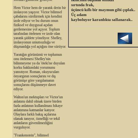
sırtında frak,
Hem Victor hem de yaratık derin bir
üçüncü kıllı bir maymun gibi çıplak..
izolasyon yaşıyor. Victor bilimsel
Üç adam
çabalarını sürdürmek için kendini
kayboluyor karanlıkta sallanarak..
izole ediyor ve bu durum onun
fiziksel ve duygusal açıdan
gerilemesine yol açıyor. Toplum
tarafından ötelenen ve izole olan
yaratık şiddete yöneliyor. Shelley,
izolasyonun umutsuzluğa ve
düşmanlığa yol açtığını öne sürüyor.
Yaratığın görünümü ve toplumun
onu ötelemesi Shelley'nin
bilinmeyene ya da 'öteki'ne duyulan
korku hakkındaki yorumunu
yansıtıyor. Roman, okuyucuları
önyargının sonuçlarını ve dış
görünüşe göre yargılamanın
sonuçlarını düşünmeye davet
ediyor.
Walton'un mektupları ve Victor'un
anlatımı dahil olmak üzere birden
fazla anlatının kullanılması hikaye
anlatımına katmanlar katıyor.
Olaylara farklı bakış açılarına
olanak tanıyor, öznelliği ve tekil
anlatıların güvenilmezliğini
vurguluyor.
"Frankenstein", bilimsel