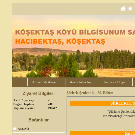
Ahmetli'de Akşam
Anadolu'da Kış
Kadın ve Doğa
Ziyaret Bilgileri
Şiirlerle Şenlendik - 39. Bölüm
Aktif Ziyaretçi
2
ŞİİRLERLE Ş
Bugün Toplam
238
Toplam Ziyaret
905507
"Şiirlerle Şenlendi
siz ziyaretçilerimi
Bağıntılar
Anasayfa
Şair 