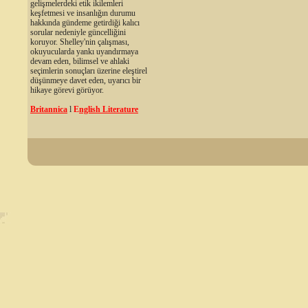
gelişmelerdeki etik ikilemleri
keşfetmesi ve insanlığın durumu
hakkında gündeme getirdiği kalıcı
sorular nedeniyle güncelliğini
koruyor. Shelley'nin çalışması,
okuyucularda yankı uyandırmaya
devam eden, bilimsel ve ahlaki
seçimlerin sonuçları üzerine eleştirel
düşünmeye davet eden, uyarıcı bir
hikaye görevi görüyor.
Britannica
l
E
nglish Literature