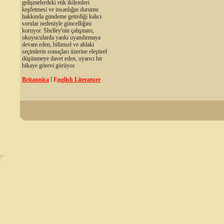
gelişmelerdeki etik ikilemleri
keşfetmesi ve insanlığın durumu
hakkında gündeme getirdiği kalıcı
sorular nedeniyle güncelliğini
koruyor. Shelley'nin çalışması,
okuyucularda yankı uyandırmaya
devam eden, bilimsel ve ahlaki
seçimlerin sonuçları üzerine eleştirel
düşünmeye davet eden, uyarıcı bir
hikaye görevi görüyor.
Britannica
l
E
nglish Literature