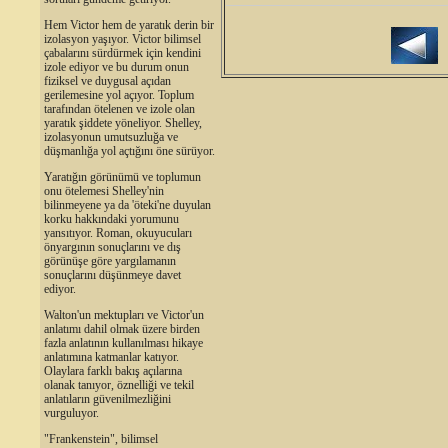
Hem Victor hem de yaratık derin bir
izolasyon yaşıyor. Victor bilimsel
çabalarını sürdürmek için kendini
izole ediyor ve bu durum onun
fiziksel ve duygusal açıdan
gerilemesine yol açıyor. Toplum
tarafından ötelenen ve izole olan
yaratık şiddete yöneliyor. Shelley,
izolasyonun umutsuzluğa ve
düşmanlığa yol açtığını öne sürüyor.
Yaratığın görünümü ve toplumun
onu ötelemesi Shelley'nin
bilinmeyene ya da 'öteki'ne duyulan
korku hakkındaki yorumunu
yansıtıyor. Roman, okuyucuları
önyargının sonuçlarını ve dış
görünüşe göre yargılamanın
sonuçlarını düşünmeye davet
ediyor.
Walton'un mektupları ve Victor'un
anlatımı dahil olmak üzere birden
fazla anlatının kullanılması hikaye
anlatımına katmanlar katıyor.
Olaylara farklı bakış açılarına
olanak tanıyor, öznelliği ve tekil
anlatıların güvenilmezliğini
vurguluyor.
"Frankenstein", bilimsel