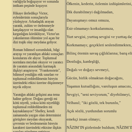
varlığıyla boğuşuyor ve sonunda
Öfkenin, kederin, özlemin izdüşümlerini,
intikam peşinde koşuyor.
Dik durabilmeyi dağılmadan,
Hikaye ilerledikçe Victor,
eylemlerinin sonuçlarıyla
Dayanışmayı omuz omuza,
yüzleşiyor. Arkadaşlık arayan
yaratık, zulüm ve ötelenmeyle
Esir olmamayı korkularımıza,
karşılaşıyor ve insanlığa olan
kırgınlığını körüklüyor, Victor'un
Yurt sevgisi, yurttaş sevgisi ve yurttaş d
yakınlarının ölümüne yol açan bir
dizi trajik olay meydana geliyor.
Korkmamayı; geçekleri seslendirmekten,
Roman bilimsel sorumluluk, bilgi
Bilinç ötemin savaş çığlıklarına; barış el
arayışı ve yaratılışın ahlaki sonuçları
konularını ele alıyor. Toplumsal
Dostluğu, kardeşliği,
normlara meydan okuyor ve yaratıcı
ile yaratım arasındaki karmaşık
Doğalı ve doğayı sevmeyi,
ilişkiyi araştırıyor. "Frankenstein",
bilimsel yeniliğin etik sınırları ve
Gücün, birlik olmaktan doğacağını,
toplumsal reddedilmenin bireyin
üzerindeki etkisi üzerine düşünmeye
Yaşamın kutsallığını, varoluşun amacını,
teşvik ediyor.
Sevgiyi, “seni seviyorum,” diyebilmeyi,
Yaratığın ahlaki gelişimi ana tema
haline geliyor. Doğası gereği mi
Velhasıl; “iki gözlü, tek burunlu,”
kötü niyetli, yoksa kötü niyetliliği
toplumsal reddedilmeden mi
Açık sözlü, yurdundan sorumlu
kaynaklanıyor? Shelley, kendi
zamanında yaygın olan determinist
emekçi insan olmayı;
görüşlere meydan okuyarak,
çevrenin ve beslenmenin bireyin
NÂZIM’IN şiirlerinde buldum; NÂZIM’IN
karakteri üzerindeki etkisine ilişkin
soruları gündeme getiriyor.