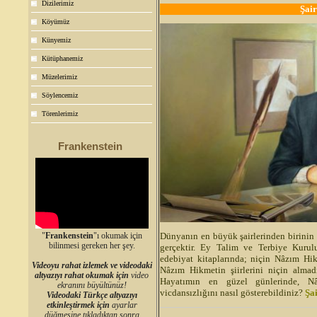
Dizilerimiz
Şai
Köyümüz
Künyemiz
Kütüphanemiz
Müzelerimiz
Söylencemiz
Törenlerimiz
Frankenstein
"
Frankenstein
"ı okumak için
Dünyanın en büyük şairlerinden birini
bilinmesi gereken her şey.
gerçektir. Ey Talim ve Terbiye Kurulu
edebiyat kitaplarında; niçin Nâzım Hik
Videoyu rahat izlemek ve videodaki
Nâzım Hikmetin şiirlerini niçin almad
altyazıyı rahat okumak için
video
Hayatımın en güzel günlerinde, N
ekranını büyültünüz!
vicdansızlığını nasıl gösterebildiniz?
Şa
Videodaki Türkçe altyazıyı
etkinleştirmek için
ayarlar
düğmesine tıkladıktan sonra