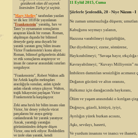
11 Eylül 2015, Cuma
gözükecek olan dil seçenek
listesinden Türkçe'yi seçiniz
.
Şiirlerle Şenlendik, 28 - Niye
N
â
zım - I
"
Mary Shelley
"
tarafından yazılan
ve ilk kez 1818'de yayınlanan
Ne zaman umutsuzluğa düşsem; umutlan
"
Frankenstein
" yaratılış, hırs ve
Tanrı’yı oynamanın sonuçlarını
Kabuğunu soymayı yalanın,
araştıran klasik bir roman. Roman,
alışılmışın dışında bir bilimsel
Hazzına varabilmeyi özgürlüğün,
deneyde garip ama duyarlı bir
yaratık yaratan genç bilim insanı
Dur diyebilmeyi; ezene, sömürene,
Victor Frankenstein'ı konu alıyor.
Roman, bilimsel gelişmelerin ahlaki
Haykırabilmeyi; “Savaşa hayır, ırkçılığa 
ve etik sonuçlarını araştırıyor ve
insan ile canavar arasındaki sınırları
Kavrayabilmeyi; “Kuvayı Milliyenin” r
sorguluyor.
İmbikten damıtılan sessizliğin acımasız ç
"Frankenstein", Robert Walton adlı
bir Arktik kaşifin mektupları
Doğanın gücünü ve altın oranını,
aracılığıyla sunulan, anlatı içinde
anlatı olarak ortaya çıkıyor. Walton,
Halkımız için darağacında haykıranı,
trajik hikayesini paylaşan Victor
Frankenstein'la karşılaşıyor.
Ölüm ve yaşam arasındaki o kırılgan çizg
Zeki ama hırslı bir bilim insanı olan
Doğruyu, güzeli, kötüyü, iyiyi,
Victor, bir deney yoluyla vücut
parçalarını bir araya getirip
Ayrılığın yürek burkan acısını,
canlandırarak bir yaratık yaratıyor.
Ancak, yarattığı yaratığın
Aşkı, sevdayı, hasreti,
görünümünden dehşete düşen
Victor, onu terk ediyor. Reddedilen
Ve yurdum insanını ve inancı ve ihaneti,
ve izole olan yaratık, kendi