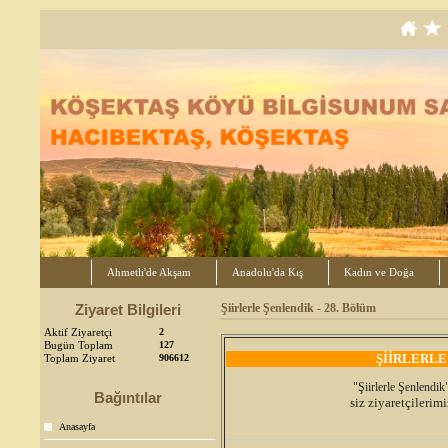
Ahmetli'de Akşam
Anadolu'da Kış
Kadın ve Doğa
Ziyaret Bilgileri
Şiirlerle Şenlendik - 28. Bölüm
Aktif Ziyaretçi
2
Bugün Toplam
127
ŞİİRLERLE
Toplam Ziyaret
906612
"Şiirlerle Şenlendik
Bağıntılar
siz ziyaretçileri
Anasayfa