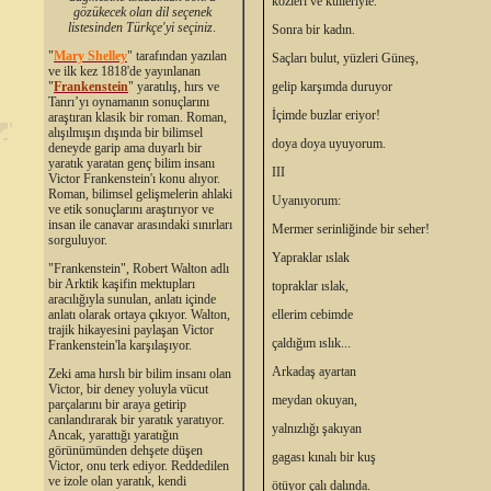
közleri ve külleriyle.
gözükecek olan dil seçenek
listesinden Türkçe'yi seçiniz
.
Sonra bir kadın.
"
Mary Shelley
"
tarafından yazılan
Saçları bulut, yüzleri Güneş,
ve ilk kez 1818'de yayınlanan
"
Frankenstein
" yaratılış, hırs ve
gelip karşımda duruyor
Tanrı’yı oynamanın sonuçlarını
İçimde buzlar eriyor!
araştıran klasik bir roman. Roman,
alışılmışın dışında bir bilimsel
doya doya uyuyorum.
deneyde garip ama duyarlı bir
yaratık yaratan genç bilim insanı
III
Victor Frankenstein'ı konu alıyor.
Roman, bilimsel gelişmelerin ahlaki
Uyanıyorum:
ve etik sonuçlarını araştırıyor ve
insan ile canavar arasındaki sınırları
Mermer serinliğinde bir seher!
sorguluyor.
Yapraklar ıslak
"Frankenstein", Robert Walton adlı
bir Arktik kaşifin mektupları
topraklar ıslak,
aracılığıyla sunulan, anlatı içinde
anlatı olarak ortaya çıkıyor. Walton,
ellerim cebimde
trajik hikayesini paylaşan Victor
çaldığım ıslık...
Frankenstein'la karşılaşıyor.
Arkadaş ayartan
Zeki ama hırslı bir bilim insanı olan
Victor, bir deney yoluyla vücut
meydan okuyan,
parçalarını bir araya getirip
canlandırarak bir yaratık yaratıyor.
yalnızlığı şakıyan
Ancak, yarattığı yaratığın
görünümünden dehşete düşen
gagası kınalı bir kuş
Victor, onu terk ediyor. Reddedilen
ve izole olan yaratık, kendi
ötüyor çalı dalında.