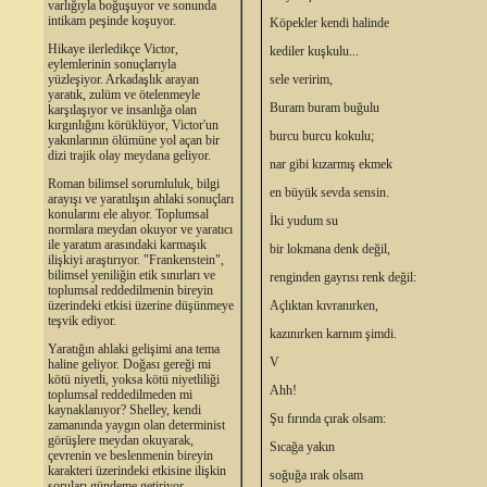
varlığıyla boğuşuyor ve sonunda
intikam peşinde koşuyor.
Köpekler kendi halinde
Hikaye ilerledikçe Victor,
kediler kuşkulu...
eylemlerinin sonuçlarıyla
yüzleşiyor. Arkadaşlık arayan
sele veririm,
yaratık, zulüm ve ötelenmeyle
Buram buram buğulu
karşılaşıyor ve insanlığa olan
kırgınlığını körüklüyor, Victor'un
burcu burcu kokulu;
yakınlarının ölümüne yol açan bir
dizi trajik olay meydana geliyor.
nar gibi kızarmış ekmek
Roman bilimsel sorumluluk, bilgi
en büyük sevda sensin.
arayışı ve yaratılışın ahlaki sonuçları
konularını ele alıyor. Toplumsal
İki yudum su
normlara meydan okuyor ve yaratıcı
ile yaratım arasındaki karmaşık
bir lokmana denk değil,
ilişkiyi araştırıyor. "Frankenstein",
bilimsel yeniliğin etik sınırları ve
renginden gayrısı renk değil:
toplumsal reddedilmenin bireyin
üzerindeki etkisi üzerine düşünmeye
Açlıktan kıvranırken,
teşvik ediyor.
kazınırken karnım şimdi.
Yaratığın ahlaki gelişimi ana tema
V
haline geliyor. Doğası gereği mi
kötü niyetli, yoksa kötü niyetliliği
Ahh!
toplumsal reddedilmeden mi
kaynaklanıyor? Shelley, kendi
Şu fırında çırak olsam:
zamanında yaygın olan determinist
görüşlere meydan okuyarak,
Sıcağa yakın
çevrenin ve beslenmenin bireyin
karakteri üzerindeki etkisine ilişkin
soğuğa ırak olsam
soruları gündeme getiriyor.