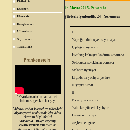
Dizilerimiz
14 Mayıs 2015, Perşembe
Köyümüz
Şiirlerle Şenlendik, 24 - Yorumsuz
Künyemiz
Kütüphanemiz
Müzelerimiz
I
Söylencemiz
Yaprağını dökmeyen zeytin ağacı.
Törenlerimiz
Çıplağım, üşüyorum
kıvrılmış kalmışım kaldırım kenarında
Frankenstein
Soludukça soluklarım donuyor
saçlarım uyanıyor
kirpiklerim yıkılıyor yerlere
düşteyim şimdi…
II
"
Frankenstein
"ı okumak için
Bir ateş yakıyorum:
bilinmesi gereken her şey.
Yalımları yüzlerimi yalıyor
Videoyu rahat izlemek ve videodaki
altyazıyı rahat okumak için
video
kıvranan dilleriyle,
ekranını büyültünüz!
Videodaki Türkçe altyazıyı
ateşlerin en güzeli
etkinleştirmek için
ayarlar
düğmesine tıkladıktan sonra