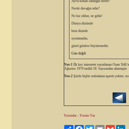
Ayva kokan sandığın nerde?
Nerde duvağın telin?
Ne kız oldun, ne gelin!
Dünya düzünde
beni dizinde
uyutamadın,
güzel günlere büyütemedin.
Gün değdi
Not-1
İlk kez internette yayınlanan Ozan Telli’n
Ağustos 1979 tarihli 18. Sayısından alınmıştır.
Not-2
Şiirde hiçbir noktalama işareti yoktur; no
Yorumlar
-
Yorum Yaz
Paylaş
Facebook
Twitter
Email
Gmail
Li