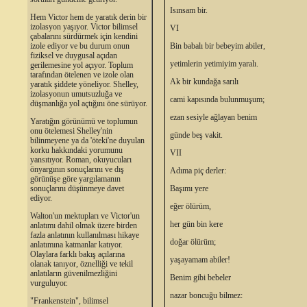
Isınsam bir.
Hem Victor hem de yaratık derin bir
izolasyon yaşıyor. Victor bilimsel
VI
çabalarını sürdürmek için kendini
izole ediyor ve bu durum onun
Bin babalı bir bebeyim abiler,
fiziksel ve duygusal açıdan
yetimlerin yetimiyim yaralı.
gerilemesine yol açıyor. Toplum
tarafından ötelenen ve izole olan
Ak bir kundağa sarılı
yaratık şiddete yöneliyor. Shelley,
izolasyonun umutsuzluğa ve
cami kapısında bulunmuşum;
düşmanlığa yol açtığını öne sürüyor.
ezan sesiyle ağlayan benim
Yaratığın görünümü ve toplumun
onu ötelemesi Shelley'nin
günde beş vakit.
bilinmeyene ya da 'öteki'ne duyulan
korku hakkındaki yorumunu
VII
yansıtıyor. Roman, okuyucuları
önyargının sonuçlarını ve dış
Adıma piç derler:
görünüşe göre yargılamanın
sonuçlarını düşünmeye davet
Başımı yere
ediyor.
eğer ölürüm,
Walton'un mektupları ve Victor'un
her gün bin kere
anlatımı dahil olmak üzere birden
fazla anlatının kullanılması hikaye
doğar ölürüm;
anlatımına katmanlar katıyor.
Olaylara farklı bakış açılarına
yaşayamam abiler!
olanak tanıyor, öznelliği ve tekil
anlatıların güvenilmezliğini
Benim gibi bebeler
vurguluyor.
nazar boncuğu bilmez:
"Frankenstein", bilimsel