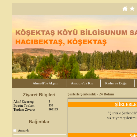
Ahmetli'de Akşam
Anadolu'da Kış
Kadın ve Doğa
Ziyaret Bilgileri
Şiirlerle Şenlendik - 24 Bölüm
Aktif Ziyaretçi
2
ŞİİRLERLE
Bugün Toplam
238
Toplam Ziyaret
906183
"Şiirlerle Şenlendik
siz ziyaretçileri
Bağıntılar
Anasayfa
Şai