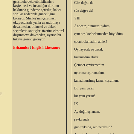
gelişmelerdeki etik ikilemleri
Göz değse de
keşfetmesi ve insanlığın durumu
hakkında gündeme getirdiği kalıcı
söz değse de!
sorular nedeniyle güncelliğini
koruyor. Shelley'nin çalışması,
VIII
okuyucularda yankı uyandırmaya
Annesiz, ninnisiz uydum,
devam eden, bilimsel ve ahlaki
seçimlerin sonuçları üzerine eleştirel
çam beşikte belenmeden büyüdüm,
düşünmeye davet eden, uyarıcı bir
hikaye görevi görüyor.
çocuk olamadım abiler!
Britannica
l
E
nglish Literature
Oynayacak oyuncak
bulamadım abiler:
Çember çeviremedim
uçurtma uçuramadım,
kanadı kırılmış kanar kuşumun:
Bir yanı yaralı
bir yanı yarım!
IX
Ay doğmuş anam;
şavkı suda
gün uykuda, sen nerdesin?