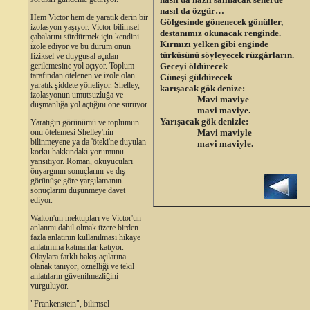
nasıl da özgür…
Hem Victor hem de yaratık derin bir
Gölgesinde gönenecek gönüller,
izolasyon yaşıyor. Victor bilimsel
destanımız okunacak renginde.
çabalarını sürdürmek için kendini
Kırmızı yelken gibi enginde
izole ediyor ve bu durum onun
türküsünü söyleyecek rüzgârların.
fiziksel ve duygusal açıdan
Geceyi öldürecek
gerilemesine yol açıyor. Toplum
tarafından ötelenen ve izole olan
Güneşi güldürecek
yaratık şiddete yöneliyor. Shelley,
karışacak gök denize:
izolasyonun umutsuzluğa ve
Mavi maviye
düşmanlığa yol açtığını öne sürüyor.
mavi maviye.
Yarışacak gök denizle:
Yaratığın görünümü ve toplumun
Mavi maviyle
onu ötelemesi Shelley'nin
bilinmeyene ya da 'öteki'ne duyulan
mavi maviyle.
korku hakkındaki yorumunu
yansıtıyor. Roman, okuyucuları
önyargının sonuçlarını ve dış
görünüşe göre yargılamanın
sonuçlarını düşünmeye davet
ediyor.
Walton'un mektupları ve Victor'un
anlatımı dahil olmak üzere birden
fazla anlatının kullanılması hikaye
anlatımına katmanlar katıyor.
Olaylara farklı bakış açılarına
olanak tanıyor, öznelliği ve tekil
anlatıların güvenilmezliğini
vurguluyor.
"Frankenstein", bilimsel