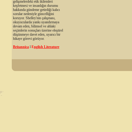
gelişmelerdeki etik ikilemleri
keşfetmesi ve insanlığın durumu
hakkında gündeme getirdiği kalıcı
sorular nedeniyle güncelliğini
koruyor. Shelley'nin çalışması,
okuyucularda yankı uyandırmaya
devam eden, bilimsel ve ahlaki
seçimlerin sonuçları üzerine eleştirel
düşünmeye davet eden, uyarıcı bir
hikaye görevi görüyor.
Britannica
l
E
nglish Literature