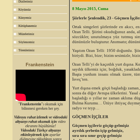
Dizilerimiz
8 Mayıs 2015, Cuma
Köyümüz
Şiirlerle Şenlendik, 23 - Göçmen İşçile
Künyemiz
Kütüphanemiz
Ortak simgeleri şiirlerinde en akıcı, e
Ozan Telli. Şiirini okuduğunuz anda, al
Müzelerimiz
sözcükler, unutulmaya yüz tutmuş simg
dününüzle buluşturur. Anımsatır, dününüzl
Söylencemiz
Yaşıtım Ozan Telli: 1950 doğumlu. Şiirl
Törenlerimiz
biriydi. Bizi, bize; bizim sesimizle, biz
Ozan Telli’yi de kaçırdık yurt dışına. Ko
Frankenstein
saydık ülkemiz için; boğduk, yasakladık
Başta yurdum insanı olmak üzere, tüm 
İsveç’ten.
Yurt dışına emek göçü başladığı zaman
sonra da diğer Avrupa ülkelerini. Yasal
başladığı o yıllar ne zaman aklıma düşs
Bulma Kurumu… Ütüye ihtiyaç duymaya
"
Frankenstein
"ı okumak için
radyo ve teyp…
bilinmesi gereken her şey.
GÖÇMEN İŞÇİLER
Videoyu rahat izlemek ve videodaki
altyazıyı rahat okumak için
video
Göçmen işçileriz göçüp gelmişiz
ekranını büyültünüz!
ayrılık şerbetin içip gelmişiz,
Videodaki Türkçe altyazıyı
etkinleştirmek için
ayarlar
sıra sıra sınır geçip gelmişiz
düğmesine tıkladıktan sonra