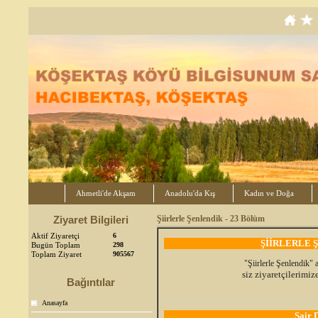
Ahmetli'de Akşam
Anadolu'da Kış
Kadın ve Doğa
Ziyaret Bilgileri
Şiirlerle Şenlendik - 23 Bölüm
Aktif Ziyaretçi
6
ŞİİRLERLE Ş
Bugün Toplam
298
Toplam Ziyaret
905567
"Şiirlerle Şenlendik" 
siz ziyaretçilerimi
Bağıntılar
Anasayfa
Şair 