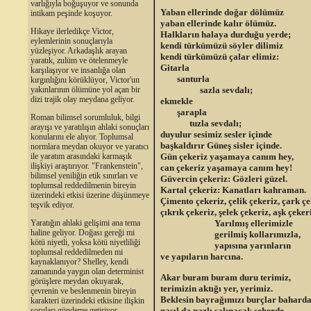
varlığıyla boğuşuyor ve sonunda
Yaban ellerinde doğar dölümüz
intikam peşinde koşuyor.
yaban ellerinde kalır ölümüz.
Hikaye ilerledikçe Victor,
Halkların halaya durduğu yerde;
eylemlerinin sonuçlarıyla
kendi türkümüzü söyler dilimiz
yüzleşiyor. Arkadaşlık arayan
kendi türkümüzü çalar elimiz:
yaratık, zulüm ve ötelenmeyle
Gitarla
karşılaşıyor ve insanlığa olan
santurla
kırgınlığını körüklüyor, Victor'un
sazla sevdalı;
yakınlarının ölümüne yol açan bir
dizi trajik olay meydana geliyor.
ekmekle
şarapla
Roman bilimsel sorumluluk, bilgi
tuzla sevdalı;
arayışı ve yaratılışın ahlaki sonuçları
duyulur sesimiz sesler içinde
konularını ele alıyor. Toplumsal
başkaldırır Güneş sisler içinde.
normlara meydan okuyor ve yaratıcı
Gün çekeriz yaşamaya canım hey,
ile yaratım arasındaki karmaşık
ilişkiyi araştırıyor. "Frankenstein",
can çekeriz yaşamaya canım hey!
bilimsel yeniliğin etik sınırları ve
Güvercin çekeriz: Gözleri güzel.
toplumsal reddedilmenin bireyin
Kartal çekeriz: Kanatları kahraman.
üzerindeki etkisi üzerine düşünmeye
Çimento çekeriz, çelik çekeriz, çark çe
teşvik ediyor.
çıkrık çekeriz, şelek çekeriz, aşk çeker
Yarılmış ellerimizle
Yaratığın ahlaki gelişimi ana tema
haline geliyor. Doğası gereği mi
gerilmiş kollarımızla,
kötü niyetli, yoksa kötü niyetliliği
yapısına yarınların
toplumsal reddedilmeden mi
ve yapıların harcına.
kaynaklanıyor? Shelley, kendi
zamanında yaygın olan determinist
Akar buram buram duru terimiz,
görüşlere meydan okuyarak,
terimizin aktığı yer, yerimiz.
çevrenin ve beslenmenin bireyin
Beklesin bayrağımızı burçlar baharda
karakteri üzerindeki etkisine ilişkin
nasıl da nazlı salınacak seherde
soruları gündeme getiriyor.