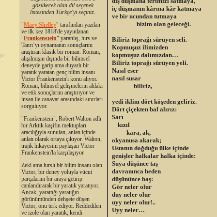
dış düşmana terimizi satmaya,
gözükecek olan dil seçenek
iç düşmanın kârına kâr katmaya
listesinden Türkçe'yi seçiniz
.
ve bir ucundan tutmaya
bizim olan geleceği.
"
Mary Shelley
"
tarafından yazılan
ve ilk kez 1818'de yayınlanan
"
Frankenstein
" yaratılış, hırs ve
Biliriz toprağı sürüyen seli.
Tanrı’yı oynamanın sonuçlarını
Kopmuşuz ilimizden
araştıran klasik bir roman. Roman,
kopmuşuz dalımızdan…
alışılmışın dışında bir bilimsel
Biliriz toprağı sürüyen yeli.
deneyde garip ama duyarlı bir
Nasıl eser
yaratık yaratan genç bilim insanı
nasıl susar
Victor Frankenstein'ı konu alıyor.
biliriz,
Roman, bilimsel gelişmelerin ahlaki
ve etik sonuçlarını araştırıyor ve
insan ile canavar arasındaki sınırları
yedi iklim dört köşeden geliriz.
sorguluyor.
Dört çiçekten bal alırız:
Sarı
"Frankenstein", Robert Walton adlı
kızıl
bir Arktik kaşifin mektupları
kara, ak,
aracılığıyla sunulan, anlatı içinde
anlatı olarak ortaya çıkıyor. Walton,
okyanusa akarak;
trajik hikayesini paylaşan Victor
Ustanın doğduğu ülke içinde
Frankenstein'la karşılaşıyor.
genişler halkalar halka içinde:
Suya düşünce taş
Zeki ama hırslı bir bilim insanı olan
davranınca beden
Victor, bir deney yoluyla vücut
düşününce baş:
parçalarını bir araya getirip
canlandırarak bir yaratık yaratıyor.
Gör neler olur
Ancak, yarattığı yaratığın
duy neler olur
görünümünden dehşete düşen
uyy neler olur!..
Victor, onu terk ediyor. Reddedilen
Uyy neler…
ve izole olan yaratık, kendi