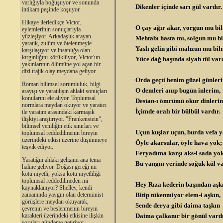
varlığıyla boğuşuyor ve sonunda
Dikenler içinde sarı gül vardır.
intikam peşinde koşuyor.
Hikaye ilerledikçe Victor,
O çay ağır akar, yorgun mu b
eylemlerinin sonuçlarıyla
yüzleşiyor. Arkadaşlık arayan
Mehtabı hasta mı, solgun mu b
yaratık, zulüm ve ötelenmeyle
Yaslı gelin gibi mahzun mu bi
karşılaşıyor ve insanlığa olan
kırgınlığını körüklüyor, Victor'un
Yüce dağ başında siyah tül vard
yakınlarının ölümüne yol açan bir
dizi trajik olay meydana geliyor.
Orda geçti benim güzel günler
Roman bilimsel sorumluluk, bilgi
O demleri anıp bugün inlerim,
arayışı ve yaratılışın ahlaki sonuçları
konularını ele alıyor. Toplumsal
Destan-ı ömrümü okur dinleri
normlara meydan okuyor ve yaratıcı
İçimde oralı bir bülbül vardır.
ile yaratım arasındaki karmaşık
ilişkiyi araştırıyor. "Frankenstein",
bilimsel yeniliğin etik sınırları ve
Uçun kuşlar uçun, burda vefa 
toplumsal reddedilmenin bireyin
üzerindeki etkisi üzerine düşünmeye
Öyle akarsular, öyle hava yok;
teşvik ediyor.
Feryadıma karşı aks-i sada yo
Yaratığın ahlaki gelişimi ana tema
Bu yangın yerinde soğuk kül va
haline geliyor. Doğası gereği mi
kötü niyetli, yoksa kötü niyetliliği
toplumsal reddedilmeden mi
Hey Rıza kederin başından aşk
kaynaklanıyor? Shelley, kendi
Bitip tükenmiyor elem-i aşkın,
zamanında yaygın olan determinist
görüşlere meydan okuyarak,
Sende derya gibi daima taşkın
çevrenin ve beslenmenin bireyin
Daima çalkanır bir gönül vardı
karakteri üzerindeki etkisine ilişkin
soruları gündeme getiriyor.