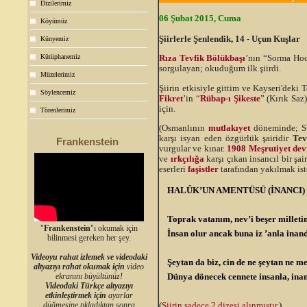
Dizilerimiz
06 Şubat 2015, Cuma
Köyümüz
Şiirlerle Şenlendik, 14 - Uçun Kuşlar
Künyemiz
Kütüphanemiz
Rıza Tevfik Bölükbaşı
’nın “Sorma Hoca
sorgulayan; okuduğum ilk şiirdi.
Müzelerimiz
Şiirin etkisiyle gittim ve Kayseri'deki 
Söylencemiz
Fikret
’in “
Rübap-ı Şikeste
” (Kırık Saz
için.
Törenlerimiz
(Osmanlının
mutlakıyet
döneminde; Su
karşı isyan eden özgürlük şairidir
Tev
Frankenstein
vurgular ve kınar.
1908 Meşrutiyet de
ve
ırkçılığa
karşı çıkan insancıl bir şai
eserleri
faşistler
tarafından yakılmak ist
HALÛK’UN AMENTÜSÜ (İNANCI)
Toprak vatanım, nev’i beşer milleti
"
Frankenstein
"ı okumak için
İnsan olur ancak buna iz ’anla inan
bilinmesi gereken her şey.
Videoyu rahat izlemek ve videodaki
Şeytan da biz, cin de ne şeytan ne me
altyazıyı rahat okumak için
video
Dünya dönecek cennete insanla, ina
ekranını büyültünüz!
Videodaki Türkçe altyazıyı
etkinleştirmek için
ayarlar
(
Şiirin sadece 2 dizesi alınmıştır
.)
düğmesine tıkladıktan sonra