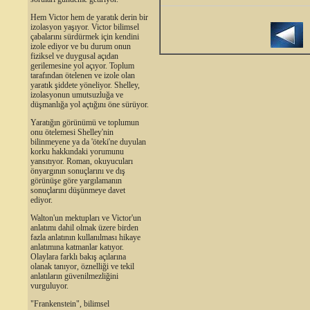
Hem Victor hem de yaratık derin bir
izolasyon yaşıyor. Victor bilimsel
çabalarını sürdürmek için kendini
izole ediyor ve bu durum onun
fiziksel ve duygusal açıdan
gerilemesine yol açıyor. Toplum
tarafından ötelenen ve izole olan
yaratık şiddete yöneliyor. Shelley,
izolasyonun umutsuzluğa ve
düşmanlığa yol açtığını öne sürüyor.
Yaratığın görünümü ve toplumun
onu ötelemesi Shelley'nin
bilinmeyene ya da 'öteki'ne duyulan
korku hakkındaki yorumunu
yansıtıyor. Roman, okuyucuları
önyargının sonuçlarını ve dış
görünüşe göre yargılamanın
sonuçlarını düşünmeye davet
ediyor.
Walton'un mektupları ve Victor'un
anlatımı dahil olmak üzere birden
fazla anlatının kullanılması hikaye
anlatımına katmanlar katıyor.
Olaylara farklı bakış açılarına
olanak tanıyor, öznelliği ve tekil
anlatıların güvenilmezliğini
vurguluyor.
"Frankenstein", bilimsel