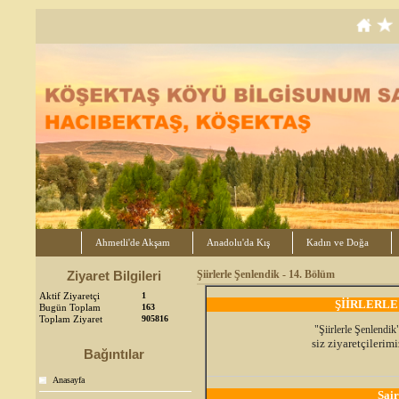
Ahmetli'de Akşam
Anadolu'da Kış
Kadın ve Doğa
Ziyaret Bilgileri
Şiirlerle Şenlendik - 14. Bölüm
Aktif Ziyaretçi
1
ŞİİRLERLE
Bugün Toplam
163
Toplam Ziyaret
905816
"Şiirlerle Şenlendik
siz ziyaretçileri
Bağıntılar
Anasayfa
Şai