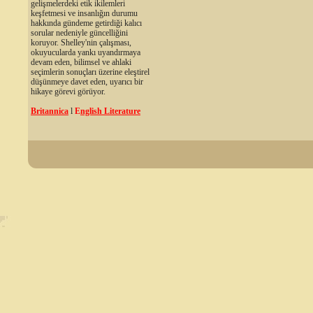
gelişmelerdeki etik ikilemleri
keşfetmesi ve insanlığın durumu
hakkında gündeme getirdiği kalıcı
sorular nedeniyle güncelliğini
koruyor. Shelley'nin çalışması,
okuyucularda yankı uyandırmaya
devam eden, bilimsel ve ahlaki
seçimlerin sonuçları üzerine eleştirel
düşünmeye davet eden, uyarıcı bir
hikaye görevi görüyor.
Britannica
l
E
nglish Literature