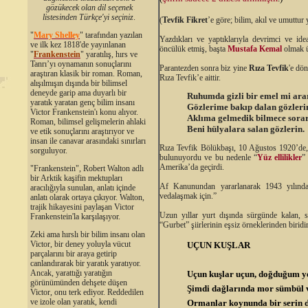
gözükecek olan dil seçenek
listesinden Türkçe'yi seçiniz
.
(
Tevfik Fikret
’e göre; bilim, akıl ve umuttur
"
Mary Shelley
"
tarafından yazılan
Yazdıkları ve yaptıklarıyla devrimci ve idea
ve ilk kez 1818'de yayınlanan
öncülük etmiş, başta
Mustafa Kemal
olmak ü
"
Frankenstein
" yaratılış, hırs ve
Tanrı’yı oynamanın sonuçlarını
Parantezden sonra biz yine
Rıza Tevfik
'e dö
araştıran klasik bir roman. Roman,
Rıza Tevfik’e aittir.
alışılmışın dışında bir bilimsel
deneyde garip ama duyarlı bir
Ruhumda gizli bir emel mi ara
yaratık yaratan genç bilim insanı
Gözlerime bakıp dalan gözleri
Victor Frankenstein'ı konu alıyor.
Aklıma gelmedik bilmece sora
Roman, bilimsel gelişmelerin ahlaki
Beni hülyalara salan gözlerin.
ve etik sonuçlarını araştırıyor ve
insan ile canavar arasındaki sınırları
Rıza Tevfik Bölükbaşı, 10 Ağustos 1920’de
sorguluyor.
bulunuyordu ve bu nedenle “
Yüz ellilikler
”
Amerika’da geçirdi.
"Frankenstein", Robert Walton adlı
bir Arktik kaşifin mektupları
Af Kanunundan yararlanarak 1943 yılında
aracılığıyla sunulan, anlatı içinde
vedalaşmak için.”
anlatı olarak ortaya çıkıyor. Walton,
trajik hikayesini paylaşan Victor
Uzun yıllar yurt dışında sürgünde kalan, sı
Frankenstein'la karşılaşıyor.
“Gurbet” şiirlerinin eşsiz örneklerinden biridir
Zeki ama hırslı bir bilim insanı olan
Victor, bir deney yoluyla vücut
UÇUN KUŞLAR
parçalarını bir araya getirip
canlandırarak bir yaratık yaratıyor.
Ancak, yarattığı yaratığın
Uçun kuşlar uçun, doğduğum y
görünümünden dehşete düşen
Şimdi dağlarında mor sümbül v
Victor, onu terk ediyor. Reddedilen
ve izole olan yaratık, kendi
Ormanlar koynunda bir serin 