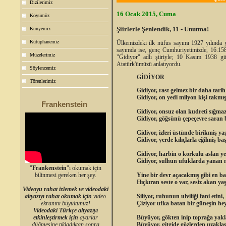
Dizilerimiz
16 Ocak 2015, Cuma
Köyümüz
Şiirlerle Şenlendik, 11 - Unutma!
Künyemiz
Kütüphanemiz
Ülkemizdeki ilk nüfus sayımı 1927 yılında y
sayımda ise, genç Cumhuriyetimizde, 16.158
Müzelerimiz
"Gidiyor" adlı şiiriyle; 10 Kasım 1938 gü
Atatürk'ümüzü anlatıyordu.
Söylencemiz
GİDİYOR
Törenlerimiz
Gidiyor, rast gelmez bir daha tarih
Gidiyor, on yedi milyon kişi takmış
Frankenstein
Gidiyor, onsuz olan kudreti sığmaz
Gidiyor, göğsünü çepeçevre saran 
Gidiyor, izleri üstünde birikmiş ya
Gidiyor, yerde kılıçlarla eğilmiş baş
Gidiyor, harbin o korkulu aslan ye
Gidiyor, sulhun ufuklarda yanan m
"
Frankenstein
"ı okumak için
Yine bir devr açacakmış gibi en ba
bilinmesi gereken her şey.
Hıçkıran seste o var, sesiz akan yaş
Videoyu rahat izlemek ve videodaki
Siliyor, ruhunun ulviliği fani etini,
altyazıyı rahat okumak için
video
Çiziyor ufka batan bir güneşin hey
ekranını büyültünüz!
Videodaki Türkçe altyazıyı
Büyüyor, gökten inip toprağa yakl
etkinleştirmek için
ayarlar
Büyüyor, gitgide gözlerden uzakl
düğmesine tıkladıktan sonra