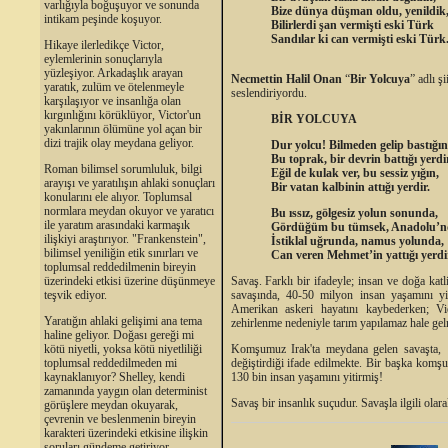
varlığıyla boğuşuyor ve sonunda
Bize dünya düşman oldu, yenildik
intikam peşinde koşuyor.
Bilirlerdi şan vermişti eski Türk
Sandılar ki can vermişti eski Türk
Hikaye ilerledikçe Victor,
eylemlerinin sonuçlarıyla
yüzleşiyor. Arkadaşlık arayan
Necmettin Halil Onan
“
Bir Yolcuya
” adlı ş
yaratık, zulüm ve ötelenmeyle
seslendiriyordu.
karşılaşıyor ve insanlığa olan
kırgınlığını körüklüyor, Victor'un
BİR YOLCUYA
yakınlarının ölümüne yol açan bir
dizi trajik olay meydana geliyor.
Dur yolcu! Bilmeden gelip bastığın
Bu toprak, bir devrin battığı yerdir
Roman bilimsel sorumluluk, bilgi
Eğil de kulak ver, bu sessiz yığın,
arayışı ve yaratılışın ahlaki sonuçları
Bir vatan kalbinin attığı yerdir.
konularını ele alıyor. Toplumsal
normlara meydan okuyor ve yaratıcı
Bu ıssız, gölgesiz yolun sonunda,
ile yaratım arasındaki karmaşık
Gördüğüm bu tümsek, Anadolu’n
ilişkiyi araştırıyor. "Frankenstein",
İstiklal uğrunda, namus yolunda,
bilimsel yeniliğin etik sınırları ve
Can veren Mehmet’in yattığı yerdi
toplumsal reddedilmenin bireyin
Savaş. Farklı bir ifadeyle; insan ve doğa katl
üzerindeki etkisi üzerine düşünmeye
savaşında, 40-50 milyon insan yaşamını yi
teşvik ediyor.
Amerikan askeri hayatını kaybederken; Vie
Yaratığın ahlaki gelişimi ana tema
zehirlenme nedeniyle tarım yapılamaz hale gel
haline geliyor. Doğası gereği mi
Komşumuz
Irak'ta meydana gelen savaşta,
kötü niyetli, yoksa kötü niyetliliği
değiştirdiği ifade edilmekte. Bir başka komşu
toplumsal reddedilmeden mi
130 bin insan yaşamını yitirmiş!
kaynaklanıyor? Shelley, kendi
zamanında yaygın olan determinist
Savaş bir insanlık suçudur. Savaşla ilgili ola
görüşlere meydan okuyarak,
çevrenin ve beslenmenin bireyin
karakteri üzerindeki etkisine ilişkin
soruları gündeme getiriyor.