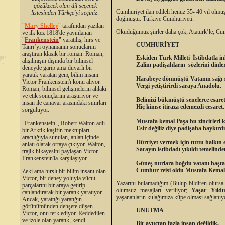
gözükecek olan dil seçenek
Cumhuriyet ilan edileli henüz 35- 40 yıl olm
listesinden Türkçe'yi seçiniz
.
doğmuştu: Türkiye Cumhuriyeti.
"
Mary Shelley
"
tarafından yazılan
Okuduğumuz şiirler daha çok; Atatürk’le, Cumh
ve ilk kez 1818'de yayınlanan
"
Frankenstein
" yaratılış, hırs ve
CUMHURİYET
Tanrı’yı oynamanın sonuçlarını
araştıran klasik bir roman. Roman,
Eskiden Türk Milleti İstibdatla in
alışılmışın dışında bir bilimsel
Zalim padişahların sözlerini dinler
deneyde garip ama duyarlı bir
yaratık yaratan genç bilim insanı
Harabeye dönmüştü Vatanın sağı 
Victor Frankenstein'ı konu alıyor.
Vergi yetiştirirdi saraya Anadolu.
Roman, bilimsel gelişmelerin ahlaki
ve etik sonuçlarını araştırıyor ve
Belimizi bükmüştü senelerce esare
insan ile canavar arasındaki sınırları
Hiç kimse itiraza edemezdi cesaret.
sorguluyor.
Mustafa kemal Paşa bu zincirleri k
"Frankenstein", Robert Walton adlı
Esir değiliz diye padişaha haykırdı
bir Arktik kaşifin mektupları
aracılığıyla sunulan, anlatı içinde
Hürriyet vermek için tuttu halkın 
anlatı olarak ortaya çıkıyor. Walton,
Sarayın istibdadı yıkıldı temelinde
trajik hikayesini paylaşan Victor
Frankenstein'la karşılaşıyor.
Güneş nurlara boğdu vatanı başt
Cumhur reisi oldu Mustafa Kemal
Zeki ama hırslı bir bilim insanı olan
Victor, bir deney yoluyla vücut
Yazarını bulamadığım (Bulup bildiren olursa 
parçalarını bir araya getirip
olumsuz mesajları veriliyor;
Yaşar Yıld
canlandırarak bir yaratık yaratıyor.
yaşananların kulağımıza küpe olması sağlanıy
Ancak, yarattığı yaratığın
görünümünden dehşete düşen
UNUTMA
Victor, onu terk ediyor. Reddedilen
ve izole olan yaratık, kendi
Bir avuçtan fazla insan değildik,