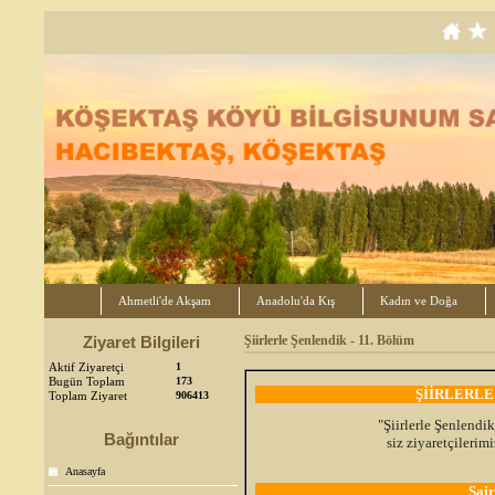
Ahmetli'de Akşam
Anadolu'da Kış
Kadın ve Doğa
Ziyaret Bilgileri
Şiirlerle Şenlendik - 11. Bölüm
Aktif Ziyaretçi
1
Bugün Toplam
173
ŞİİRLERLE
Toplam Ziyaret
906413
"Şiirlerle Şenlendik
Bağıntılar
siz ziyaretçileri
Anasayfa
Şai