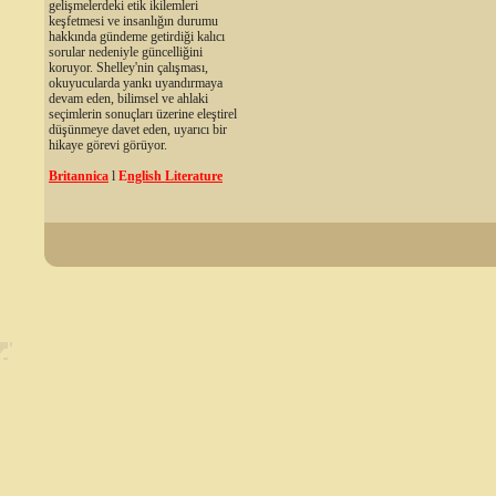
gelişmelerdeki etik ikilemleri
keşfetmesi ve insanlığın durumu
hakkında gündeme getirdiği kalıcı
sorular nedeniyle güncelliğini
koruyor. Shelley'nin çalışması,
okuyucularda yankı uyandırmaya
devam eden, bilimsel ve ahlaki
seçimlerin sonuçları üzerine eleştirel
düşünmeye davet eden, uyarıcı bir
hikaye görevi görüyor.
Britannica
l
E
nglish Literature