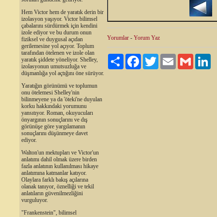
Hem Victor hem de yaratık derin bir
izolasyon yaşıyor. Victor bilimsel
çabalarını sürdürmek için kendini
izole ediyor ve bu durum onun
Yorumlar
-
Yorum Yaz
fiziksel ve duygusal açıdan
gerilemesine yol açıyor. Toplum
tarafından ötelenen ve izole olan
Paylaş
Facebook
Twitter
Email
Gmail
Li
yaratık şiddete yöneliyor. Shelley,
izolasyonun umutsuzluğa ve
düşmanlığa yol açtığını öne sürüyor.
Yaratığın görünümü ve toplumun
onu ötelemesi Shelley'nin
bilinmeyene ya da 'öteki'ne duyulan
korku hakkındaki yorumunu
yansıtıyor. Roman, okuyucuları
önyargının sonuçlarını ve dış
görünüşe göre yargılamanın
sonuçlarını düşünmeye davet
ediyor.
Walton'un mektupları ve Victor'un
anlatımı dahil olmak üzere birden
fazla anlatının kullanılması hikaye
anlatımına katmanlar katıyor.
Olaylara farklı bakış açılarına
olanak tanıyor, öznelliği ve tekil
anlatıların güvenilmezliğini
vurguluyor.
"Frankenstein", bilimsel