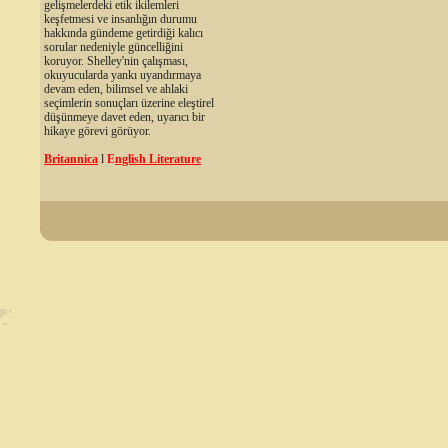
gelişmelerdeki etik ikilemleri
keşfetmesi ve insanlığın durumu
hakkında gündeme getirdiği kalıcı
sorular nedeniyle güncelliğini
koruyor. Shelley'nin çalışması,
okuyucularda yankı uyandırmaya
devam eden, bilimsel ve ahlaki
seçimlerin sonuçları üzerine eleştirel
düşünmeye davet eden, uyarıcı bir
hikaye görevi görüyor.
Britannica
l
E
nglish Literature