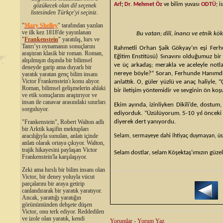
Arf
;
Dr
.
Mehmet Öz
ve bilim yuvası
ODTÜ
; i
gözükecek olan dil seçenek
listesinden Türkçe'yi seçiniz
.
"
Mary Shelley
"
tarafından yazılan
ve ilk kez 1818'de yayınlanan
Bu vatan; dili, inancı ve etnik k
"
Frankenstein
" yaratılış, hırs ve
Tanrı’yı oynamanın sonuçlarını
Rahmetli Orhan Şaik Gökyay’ın eşi Fer
araştıran klasik bir roman. Roman,
Eğitim Enstitüsü) Sınavını olduğumuz bir
alışılmışın dışında bir bilimsel
ve üç arkadaş; merakla ve aceleyle notla
deneyde garip ama duyarlı bir
nereye böyle?” Soran, Ferhunde Hanımd
yaratık yaratan genç bilim insanı
Victor Frankenstein'ı konu alıyor.
anlattık. O, güler yüzlü ve anaç haliyle,
Roman, bilimsel gelişmelerin ahlaki
bir iletişim yöntemidir ve sevginin ön ko
ve etik sonuçlarını araştırıyor ve
insan ile canavar arasındaki sınırları
Ekim ayında, izinliyken Dikili’de, dostum
sorguluyor.
ediyorduk. “Üzülüyorum. 5-10 yıl önceki g
"Frankenstein", Robert Walton adlı
diyerek dert yanıyordu.
bir Arktik kaşifin mektupları
aracılığıyla sunulan, anlatı içinde
Selam, sermayeye dahi ihtiyaç duymayan, üste
anlatı olarak ortaya çıkıyor. Walton,
trajik hikayesini paylaşan Victor
Selam dostlar, selam Köşektaş’ımızın güzel
Frankenstein'la karşılaşıyor.
Zeki ama hırslı bir bilim insanı olan
Victor, bir deney yoluyla vücut
parçalarını bir araya getirip
canlandırarak bir yaratık yaratıyor.
Ancak, yarattığı yaratığın
görünümünden dehşete düşen
Victor, onu terk ediyor. Reddedilen
ve izole olan yaratık, kendi
Yorumlar
-
Yorum Yaz