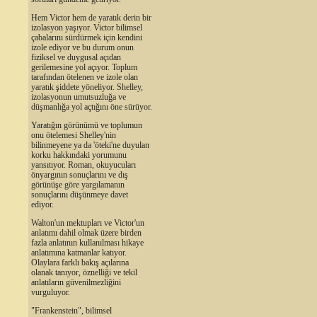
Hem Victor hem de yaratık derin bir
izolasyon yaşıyor. Victor bilimsel
çabalarını sürdürmek için kendini
izole ediyor ve bu durum onun
fiziksel ve duygusal açıdan
gerilemesine yol açıyor. Toplum
tarafından ötelenen ve izole olan
yaratık şiddete yöneliyor. Shelley,
izolasyonun umutsuzluğa ve
düşmanlığa yol açtığını öne sürüyor.
Yaratığın görünümü ve toplumun
onu ötelemesi Shelley'nin
bilinmeyene ya da 'öteki'ne duyulan
korku hakkındaki yorumunu
yansıtıyor. Roman, okuyucuları
önyargının sonuçlarını ve dış
görünüşe göre yargılamanın
sonuçlarını düşünmeye davet
ediyor.
Walton'un mektupları ve Victor'un
anlatımı dahil olmak üzere birden
fazla anlatının kullanılması hikaye
anlatımına katmanlar katıyor.
Olaylara farklı bakış açılarına
olanak tanıyor, öznelliği ve tekil
anlatıların güvenilmezliğini
vurguluyor.
"Frankenstein", bilimsel