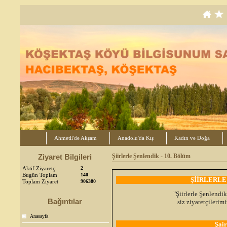
Ahmetli'de Akşam
Anadolu'da Kış
Kadın ve Doğa
Ziyaret Bilgileri
Şiirlerle Şenlendik - 10. Bölüm
Aktif Ziyaretçi
2
Bugün Toplam
140
ŞİİRLERLE
Toplam Ziyaret
906380
"Şiirlerle Şenlendik
Bağıntılar
siz ziyaretçileri
Anasayfa
Şai