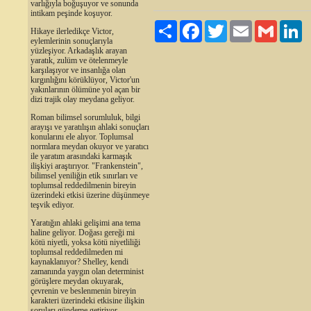
varlığıyla boğuşuyor ve sonunda
intikam peşinde koşuyor.
Paylaş
Facebook
Twitter
Email
Gmail
Li
Hikaye ilerledikçe Victor,
eylemlerinin sonuçlarıyla
yüzleşiyor. Arkadaşlık arayan
yaratık, zulüm ve ötelenmeyle
karşılaşıyor ve insanlığa olan
kırgınlığını körüklüyor, Victor'un
yakınlarının ölümüne yol açan bir
dizi trajik olay meydana geliyor.
Roman bilimsel sorumluluk, bilgi
arayışı ve yaratılışın ahlaki sonuçları
konularını ele alıyor. Toplumsal
normlara meydan okuyor ve yaratıcı
ile yaratım arasındaki karmaşık
ilişkiyi araştırıyor. "Frankenstein",
bilimsel yeniliğin etik sınırları ve
toplumsal reddedilmenin bireyin
üzerindeki etkisi üzerine düşünmeye
teşvik ediyor.
Yaratığın ahlaki gelişimi ana tema
haline geliyor. Doğası gereği mi
kötü niyetli, yoksa kötü niyetliliği
toplumsal reddedilmeden mi
kaynaklanıyor? Shelley, kendi
zamanında yaygın olan determinist
görüşlere meydan okuyarak,
çevrenin ve beslenmenin bireyin
karakteri üzerindeki etkisine ilişkin
soruları gündeme getiriyor.