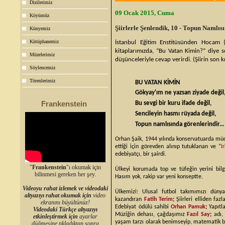
Dizilerimiz
09 Ocak 2015, Cuma
Köyümüz
Şiirlerle Şenlendik, 10 - Topun Namlıs
Künyemiz
Kütüphanemiz
İstanbul Eğitim Enstitüsünden Hocam 
kitaplarımızda, “Bu Vatan Kimin?” diye s
Müzelerimiz
düşünceleriyle cevap verirdi. (Şiirin son kı
Söylencemiz
Törenlerimiz
BU VATAN KİMİN
Gökyay'ım ne yazsan ziyade değil
Frankenstein
Bu sevgi bir kuru ifade değil,
Sencileyin hasmı rüyada değil,
Topun namlısında görenlerindir...
Orhan Şaik, 1944 yılında konservatuarda müd
ettiği için görevden alınıp tutuklanan ve “
I
edebiyatçı, bir şairdi.
"
Frankenstein
"ı okumak için
Ülkeyi korumada top ve tüfeğin yerini bilg
bilinmesi gereken her şey.
Hasım yok, rakip var yeni konseptte.
Videoyu rahat izlemek ve videodaki
Ülkemizi: Ulusal futbol takımımızı dü
altyazıyı rahat okumak için
video
kazandıran
Fatih Terim
;
Şiirleri elliden faz
ekranını büyültünüz!
Edebiyat ödülü sahibi
Orhan Pamuk
;
Yapıtla
Videodaki Türkçe altyazıyı
Müziğin dehası, çağdaşımız
Fazıl Say
;
adı, 
etkinleştirmek için
ayarlar
yaşam tarzı olarak benimseyip, matematik b
düğmesine tıkladıktan sonra