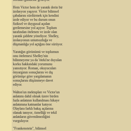
Hem Victor hem de yaratık derin bir
izolasyon yaşıyor. Victor bilimsel
çabalarını sürdürmek için kendini
izole ediyor ve bu durum onun
fiziksel ve duygusal açıdan
gerilemesine yol açıyor. Toplum
tarafından ötelenen ve izole olan
yaratık şiddete yöneliyor. Shelley,
izolasyonun umutsuzluğa ve
düşmanlığa yol açtığını öne sürüyor.
Yaratığın görünümü ve toplumun
onu ötelemesi Shelley'nin
bilinmeyene ya da 'öteki'ne duyulan
korku hakkındaki yorumunu
yansıtıyor. Roman, okuyucuları
önyargının sonuçlarını ve dış
görünüşe göre yargılamanın
sonuçlarını düşünmeye davet
ediyor.
Walton'un mektupları ve Victor'un
anlatımı dahil olmak üzere birden
fazla anlatının kullanılması hikaye
anlatımına katmanlar katıyor.
Olaylara farklı bakış açılarına
olanak tanıyor, öznelliği ve tekil
anlatıların güvenilmezliğini
vurguluyor.
"Frankenstein", bilimsel