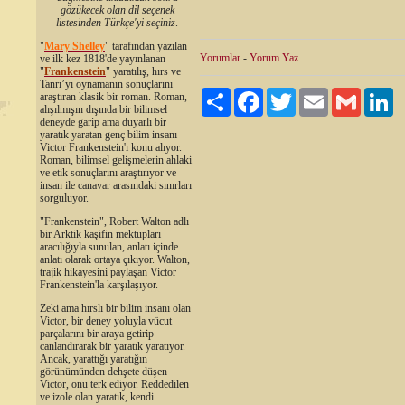
gözükecek olan dil seçenek
listesinden Türkçe'yi seçiniz
.
"
Mary Shelley
"
tarafından yazılan
Yorumlar
-
Yorum Yaz
ve ilk kez 1818'de yayınlanan
"
Frankenstein
" yaratılış, hırs ve
Tanrı’yı oynamanın sonuçlarını
Paylaş
Facebook
Twitter
Email
Gmail
Li
araştıran klasik bir roman. Roman,
alışılmışın dışında bir bilimsel
deneyde garip ama duyarlı bir
yaratık yaratan genç bilim insanı
Victor Frankenstein'ı konu alıyor.
Roman, bilimsel gelişmelerin ahlaki
ve etik sonuçlarını araştırıyor ve
insan ile canavar arasındaki sınırları
sorguluyor.
"Frankenstein", Robert Walton adlı
bir Arktik kaşifin mektupları
aracılığıyla sunulan, anlatı içinde
anlatı olarak ortaya çıkıyor. Walton,
trajik hikayesini paylaşan Victor
Frankenstein'la karşılaşıyor.
Zeki ama hırslı bir bilim insanı olan
Victor, bir deney yoluyla vücut
parçalarını bir araya getirip
canlandırarak bir yaratık yaratıyor.
Ancak, yarattığı yaratığın
görünümünden dehşete düşen
Victor, onu terk ediyor. Reddedilen
ve izole olan yaratık, kendi