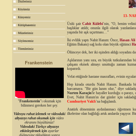
Dizilerimiz
Köyümüz
13- N
Künyemiz
Ünlü şair
Cahit Külebi
’nin, “O, benim velin
Kütüphanemiz
başlıklar atıldı; onunla ilgili olarak yazılanl
yaşında bir aşk uçurtması…”
Müzelerimiz
İki evlilik yaptı Nahit Hanım: Önce,
Hasan Ali
Söylencemiz
Eğitim Bakanı) sağ kolu olan büyük eğitimci
Ha
Törenlerimiz
Ölünceye dek, her iki eşinden aldığı soyadını d
Aşklarının yanı sıra, en büyük tutkularından b
Frankenstein
çalışanı ekmek almayı unuttuğu zaman kızma
koparırdı.
Vefat ettiğinde hastane masrafları, evinin eşyalar
Hep kirada oturdu Nahit Hanım. Bankada biri
harcamaya. "Bir gün lazım olur," diye saklad
Nurten Karaçin
'le hayaller kurduğu o parayı,
Evet, Nahit Hanım'ın dar günler için sakladığ
"
Frankenstein
"ı okumak için
Cumhuriyet Vakfı
’na bağışlandı.
bilinmesi gereken her şey.
Atatürk döneminin aydınlanmacı öğretmen kuş
ilkelerine olan bağlılığı artık anılarda yaşıyor. B
Videoyu rahat izlemek ve videodaki
altyazıyı rahat okumak için
video
ekranını büyültünüz!
Videodaki Türkçe altyazıyı
etkinleştirmek için
ayarlar
düğmesine tıkladıktan sonra