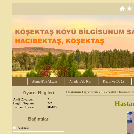
Ahmetli'de Akşam
Anadolu'da Kış
Kadın ve Doğa
Ziyaret Bilgileri
Hastamın Öğretmeni - 13 - Nahit Hanımın 
Aktif Ziyaretçi
2
Hasta
Bugün Toplam
222
Toplam Ziyaret
905875
Bağıntılar
Anasayfa