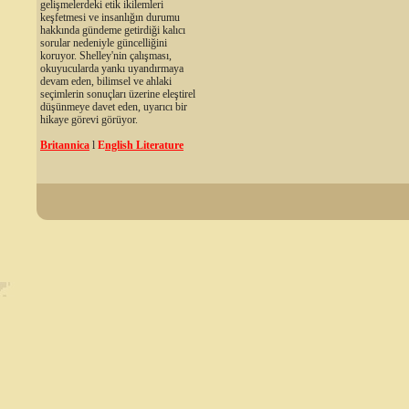
gelişmelerdeki etik ikilemleri
keşfetmesi ve insanlığın durumu
hakkında gündeme getirdiği kalıcı
sorular nedeniyle güncelliğini
koruyor. Shelley'nin çalışması,
okuyucularda yankı uyandırmaya
devam eden, bilimsel ve ahlaki
seçimlerin sonuçları üzerine eleştirel
düşünmeye davet eden, uyarıcı bir
hikaye görevi görüyor.
Britannica
l
E
nglish Literature