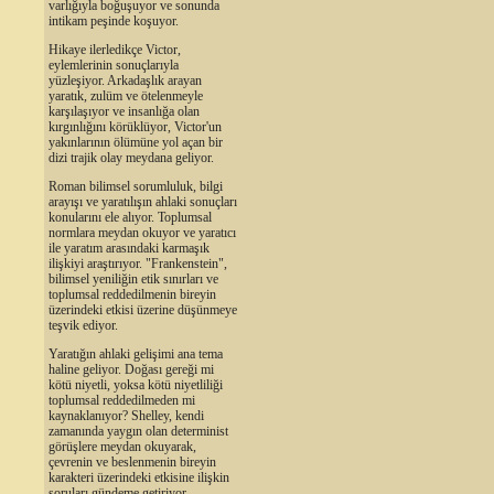
varlığıyla boğuşuyor ve sonunda
intikam peşinde koşuyor.
Hikaye ilerledikçe Victor,
eylemlerinin sonuçlarıyla
yüzleşiyor. Arkadaşlık arayan
yaratık, zulüm ve ötelenmeyle
karşılaşıyor ve insanlığa olan
kırgınlığını körüklüyor, Victor'un
yakınlarının ölümüne yol açan bir
dizi trajik olay meydana geliyor.
Roman bilimsel sorumluluk, bilgi
arayışı ve yaratılışın ahlaki sonuçları
konularını ele alıyor. Toplumsal
normlara meydan okuyor ve yaratıcı
ile yaratım arasındaki karmaşık
ilişkiyi araştırıyor. "Frankenstein",
bilimsel yeniliğin etik sınırları ve
toplumsal reddedilmenin bireyin
üzerindeki etkisi üzerine düşünmeye
teşvik ediyor.
Yaratığın ahlaki gelişimi ana tema
haline geliyor. Doğası gereği mi
kötü niyetli, yoksa kötü niyetliliği
toplumsal reddedilmeden mi
kaynaklanıyor? Shelley, kendi
zamanında yaygın olan determinist
görüşlere meydan okuyarak,
çevrenin ve beslenmenin bireyin
karakteri üzerindeki etkisine ilişkin
soruları gündeme getiriyor.