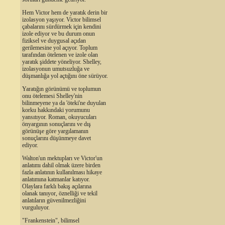
Hem Victor hem de yaratık derin bir
izolasyon yaşıyor. Victor bilimsel
çabalarını sürdürmek için kendini
izole ediyor ve bu durum onun
fiziksel ve duygusal açıdan
gerilemesine yol açıyor. Toplum
tarafından ötelenen ve izole olan
yaratık şiddete yöneliyor. Shelley,
izolasyonun umutsuzluğa ve
düşmanlığa yol açtığını öne sürüyor.
Yaratığın görünümü ve toplumun
onu ötelemesi Shelley'nin
bilinmeyene ya da 'öteki'ne duyulan
korku hakkındaki yorumunu
yansıtıyor. Roman, okuyucuları
önyargının sonuçlarını ve dış
görünüşe göre yargılamanın
sonuçlarını düşünmeye davet
ediyor.
Walton'un mektupları ve Victor'un
anlatımı dahil olmak üzere birden
fazla anlatının kullanılması hikaye
anlatımına katmanlar katıyor.
Olaylara farklı bakış açılarına
olanak tanıyor, öznelliği ve tekil
anlatıların güvenilmezliğini
vurguluyor.
"Frankenstein", bilimsel