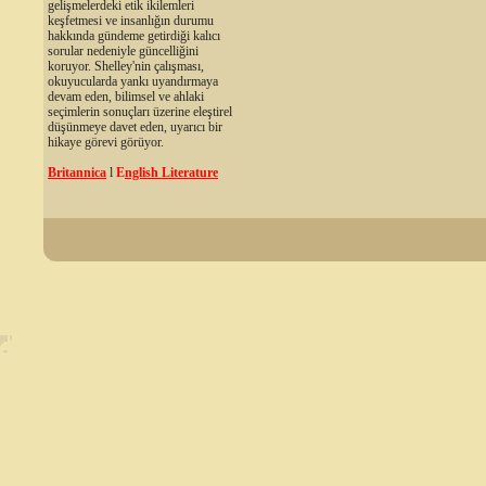
gelişmelerdeki etik ikilemleri
keşfetmesi ve insanlığın durumu
hakkında gündeme getirdiği kalıcı
sorular nedeniyle güncelliğini
koruyor. Shelley'nin çalışması,
okuyucularda yankı uyandırmaya
devam eden, bilimsel ve ahlaki
seçimlerin sonuçları üzerine eleştirel
düşünmeye davet eden, uyarıcı bir
hikaye görevi görüyor.
Britannica
l
E
nglish Literature