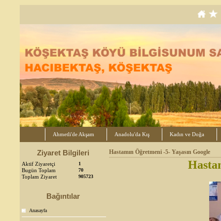
Ahmetli'de Akşam
Anadolu'da Kış
Kadın ve Doğa
Ziyaret Bilgileri
Hastamın Öğretmeni -5- Yaşasın Google
Hasta
Aktif Ziyaretçi
1
Bugün Toplam
70
Toplam Ziyaret
905723
Bağıntılar
Anasayfa