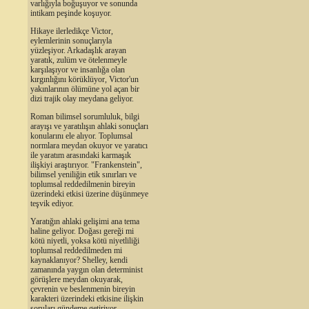
varlığıyla boğuşuyor ve sonunda
intikam peşinde koşuyor.
Hikaye ilerledikçe Victor,
eylemlerinin sonuçlarıyla
yüzleşiyor. Arkadaşlık arayan
yaratık, zulüm ve ötelenmeyle
karşılaşıyor ve insanlığa olan
kırgınlığını körüklüyor, Victor'un
yakınlarının ölümüne yol açan bir
dizi trajik olay meydana geliyor.
Roman bilimsel sorumluluk, bilgi
arayışı ve yaratılışın ahlaki sonuçları
konularını ele alıyor. Toplumsal
normlara meydan okuyor ve yaratıcı
ile yaratım arasındaki karmaşık
ilişkiyi araştırıyor. "Frankenstein",
bilimsel yeniliğin etik sınırları ve
toplumsal reddedilmenin bireyin
üzerindeki etkisi üzerine düşünmeye
teşvik ediyor.
Yaratığın ahlaki gelişimi ana tema
haline geliyor. Doğası gereği mi
kötü niyetli, yoksa kötü niyetliliği
toplumsal reddedilmeden mi
kaynaklanıyor? Shelley, kendi
zamanında yaygın olan determinist
görüşlere meydan okuyarak,
çevrenin ve beslenmenin bireyin
karakteri üzerindeki etkisine ilişkin
soruları gündeme getiriyor.