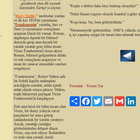
gözükecek olan dil seçenek
“Keşke o defteri daha önce bulmuş olsaydım!”
listesinden Türkçe'yi seçiniz
.
“Nahit Hanım yaşıyor olsaydı İstanbul’a gider 
"
Mary Shelley
"
tarafından yazılan
ve ilk kez 1818'de yayınlanan
“Koşa koşa. Siz, beni götürürdünüz.”
"
Frankenstein
" yaratılış, hırs ve
Tanrı’yı oynamanın sonuçlarını
“Memnuniyetle götürürdüm. 1940’lı yıllarda si
araştıran klasik bir roman. Roman,
iç içe yaşamış saygın bir insanı kim tanımak is
alışılmışın dışında bir bilimsel
deneyde garip ama duyarlı bir
yaratık yaratan genç bilim insanı
Victor Frankenstein'ı konu alıyor.
Roman, bilimsel gelişmelerin ahlaki
ve etik sonuçlarını araştırıyor ve
insan ile canavar arasındaki sınırları
sorguluyor.
"Frankenstein", Robert Walton adlı
bir Arktik kaşifin mektupları
aracılığıyla sunulan, anlatı içinde
Yorumlar
-
Yorum Yaz
anlatı olarak ortaya çıkıyor. Walton,
trajik hikayesini paylaşan Victor
Frankenstein'la karşılaşıyor.
Paylaş
Facebook
Twitter
Email
Gmail
Li
Zeki ama hırslı bir bilim insanı olan
Victor, bir deney yoluyla vücut
parçalarını bir araya getirip
canlandırarak bir yaratık yaratıyor.
Ancak, yarattığı yaratığın
görünümünden dehşete düşen
Victor, onu terk ediyor. Reddedilen
ve izole olan yaratık, kendi