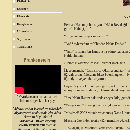
Dizilerimiz
Köyümüz
Künyemiz
5 
Kütüphanemiz
Ferihan Hanım gülümsüyor, “Nahit Bey değil, Na
girerdi Nahitçiğim.”
Müzelerimiz
“Soyadını anımsıyor musunuz?”
Söylencemiz
“Aa! Söylemedim mi? Tendar. Nahit Tendar.”
Törenlerimiz
“Nahit” isminin, bir hanım ismi olarak karşıma ç
Nahit Hanımı.
Frankenstein
Alelacele koşuyorum eve. İnternet zaten açık. 
İlk aramamda, “Osmanlıca Okuma anahtarı” ve 
öğreniyorum. Moralim biraz bozulmuşken, “Nah
öğreniyor ve yeniden arıyorum.
Başta Zeynep Oralın yaptığı röportaj olmak ü
ediniyorum ve bunların çıktılarını alarak koşu
"
Frankenstein
"ı okumak için
“Size Nahit Hanım hakkında epeyce bilgi getir
bilinmesi gereken her şey.
“Yaşıyor mu?” sözcüğü zar zor çıkıyor ağzından
Videoyu rahat izlemek ve videodaki
altyazıyı rahat okumak için
video
“Maalesef! 2002 yılında vefat etmiş Nahit Hanı
ekranını büyültünüz!
Masanın üzerinden aldığı kâğıt mendille gözlerin
Videodaki Türkçe altyazıyı
etkinleştirmek için
ayarlar
“Çok değil, 10 yıl olmuş vefat edeli. İstanbul’d
düğmesine tıkladıktan sonra