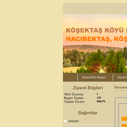
Ahmetli'de Akşam
Anadol
Ziyaret Bilgileri
Hastamı
Aktif Ziyaretçi
3
Bugün Toplam
139
Toplam Ziyaret
906379
Bağıntılar
Anasayfa