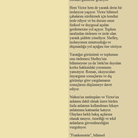
Hem Victor hem de yaratık derin bir
izolasyon yaşıyor. Victor bilimsel
çabalarını sürdürmek için kendini
izole ediyor ve bu durum onun
fiziksel ve duygusal açıdan
gerilemesine yol açıyor. Toplum
tarafından ötelenen ve izole olan
yaratık şiddete yöneliyor. Shelley,
izolasyonun umutsuzluğa ve
düşmanlığa yol açtığını öne sürüyor.
Yaratığın görünümü ve toplumun
onu ötelemesi Shelley'nin
bilinmeyene ya da 'öteki'ne duyulan
korku hakkındaki yorumunu
yansıtıyor. Roman, okuyucuları
önyargının sonuçlarını ve dış
görünüşe göre yargılamanın
sonuçlarını düşünmeye davet
ediyor.
Walton'un mektupları ve Victor'un
anlatımı dahil olmak üzere birden
fazla anlatının kullanılması hikaye
anlatımına katmanlar katıyor.
Olaylara farklı bakış açılarına
olanak tanıyor, öznelliği ve tekil
anlatıların güvenilmezliğini
vurguluyor.
"Frankenstein", bilimsel