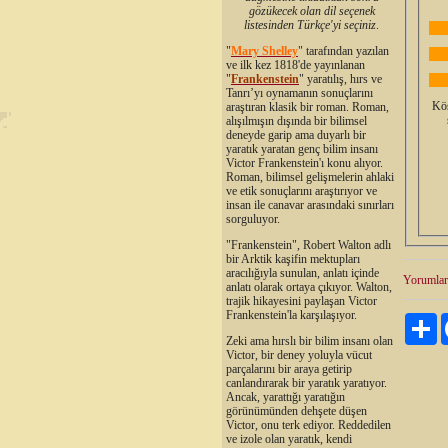
gözükecek olan dil seçenek
listesinden Türkçe'yi seçiniz
.
"
Mary Shelley
"
tarafından yazılan
ve ilk kez 1818'de yayınlanan
"
Frankenstein
" yaratılış, hırs ve
Tanrı’yı oynamanın sonuçlarını
Köş
araştıran klasik bir roman. Roman,
alışılmışın dışında bir bilimsel
deneyde garip ama duyarlı bir
yaratık yaratan genç bilim insanı
Victor Frankenstein'ı konu alıyor.
Roman, bilimsel gelişmelerin ahlaki
ve etik sonuçlarını araştırıyor ve
insan ile canavar arasındaki sınırları
sorguluyor.
"Frankenstein", Robert Walton adlı
bir Arktik kaşifin mektupları
aracılığıyla sunulan, anlatı içinde
Yorumlar
anlatı olarak ortaya çıkıyor. Walton,
trajik hikayesini paylaşan Victor
Frankenstein'la karşılaşıyor.
Pa
Zeki ama hırslı bir bilim insanı olan
Victor, bir deney yoluyla vücut
parçalarını bir araya getirip
canlandırarak bir yaratık yaratıyor.
Ancak, yarattığı yaratığın
görünümünden dehşete düşen
Victor, onu terk ediyor. Reddedilen
ve izole olan yaratık, kendi