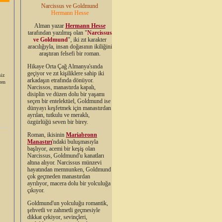
Narcissus ve Goldmund
Hermann Hesse
Alman yazar
Hermann Hesse
tarafından yazılmış olan "
Narcissus
ve Goldmund
", iki zıt karakter
aracılığıyla, insan doğasının ikiliğini
araştıran felsefi bir roman.
Hikaye Orta Çağ Almanya'sında
geçiyor ve zıt kişiliklere sahip iki
siz
arkadaşın etrafında dönüyor.
ren
Narcissos, manastırda kapalı,
disiplin ve düzen dolu bir yaşamı
seçen bir entelektüel, Goldmund ise
dünyayı keşfetmek için manastırdan
ayrılan, tutkulu ve meraklı,
özgürlüğü seven bir birey.
Roman, ikisinin
Mariabronn
Manastırı
'ndaki buluşmasıyla
başlıyor, acemi bir keşiş olan
Narcissus, Goldmund'u kanatları
altına alıyor. Narcissus münzevi
hayatından memnunken, Goldmund
çok geçmeden manastırdan
ayrılıyor, macera dolu bir yolculuğa
çıkıyor.
Goldmund'un yolculuğu romantik,
şehvetli ve zahmetli geçmesiyle
dikkat çekiyor, sevinçleri,