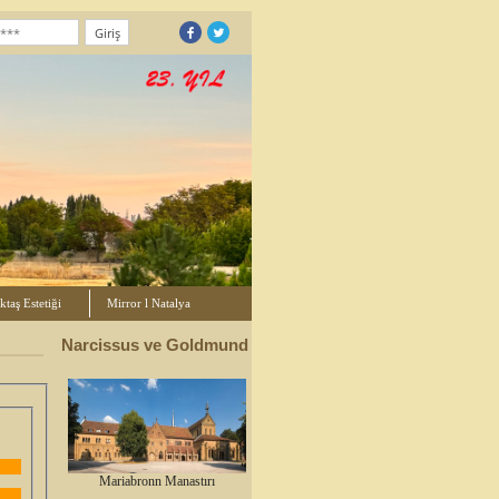
taş Estetiği
Mirror l Natalya
Narcissus ve Goldmund
Mariabronn Manastırı