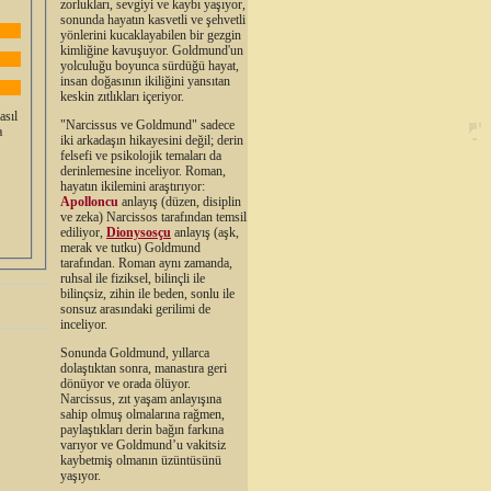
zorlukları, sevgiyi ve kaybı yaşıyor,
sonunda hayatın kasvetli ve şehvetli
yönlerini kucaklayabilen bir gezgin
kimliğine kavuşuyor. Goldmund'un
yolculuğu boyunca sürdüğü hayat,
insan doğasının ikiliğini yansıtan
keskin zıtlıkları içeriyor.
asıl
"Narcissus ve Goldmund" sadece
a
iki arkadaşın hikayesini değil; derin
felsefi ve psikolojik temaları da
derinlemesine inceliyor. Roman,
hayatın ikilemini araştırıyor:
Apolloncu
anlayış (düzen, disiplin
ve zeka) Narcissos tarafından temsil
ediliyor,
Dionysosçu
anlayış (aşk,
merak ve tutku) Goldmund
tarafından. Roman aynı zamanda,
ruhsal ile fiziksel, bilinçli ile
bilinçsiz, zihin ile beden, sonlu ile
sonsuz arasındaki gerilimi de
inceliyor.
Sonunda Goldmund, yıllarca
dolaştıktan sonra, manastıra geri
dönüyor ve orada ölüyor.
Narcissus, zıt yaşam anlayışına
sahip olmuş olmalarına rağmen,
paylaştıkları derin bağın farkına
varıyor ve Goldmund’u vakitsiz
kaybetmiş olmanın üzüntüsünü
yaşıyor.