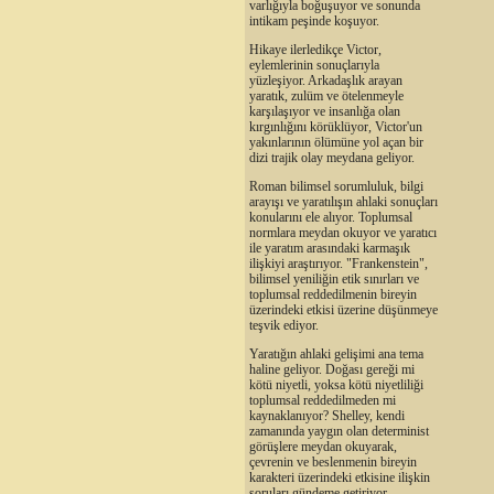
varlığıyla boğuşuyor ve sonunda
intikam peşinde koşuyor.
Hikaye ilerledikçe Victor,
eylemlerinin sonuçlarıyla
yüzleşiyor. Arkadaşlık arayan
yaratık, zulüm ve ötelenmeyle
karşılaşıyor ve insanlığa olan
kırgınlığını körüklüyor, Victor'un
yakınlarının ölümüne yol açan bir
dizi trajik olay meydana geliyor.
Roman bilimsel sorumluluk, bilgi
arayışı ve yaratılışın ahlaki sonuçları
konularını ele alıyor. Toplumsal
normlara meydan okuyor ve yaratıcı
ile yaratım arasındaki karmaşık
ilişkiyi araştırıyor. "Frankenstein",
bilimsel yeniliğin etik sınırları ve
toplumsal reddedilmenin bireyin
üzerindeki etkisi üzerine düşünmeye
teşvik ediyor.
Yaratığın ahlaki gelişimi ana tema
haline geliyor. Doğası gereği mi
kötü niyetli, yoksa kötü niyetliliği
toplumsal reddedilmeden mi
kaynaklanıyor? Shelley, kendi
zamanında yaygın olan determinist
görüşlere meydan okuyarak,
çevrenin ve beslenmenin bireyin
karakteri üzerindeki etkisine ilişkin
soruları gündeme getiriyor.