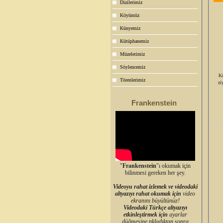
Dizilerimiz
Köyümüz
Künyemiz
Kütüphanemiz
Müzelerimiz
Söylencemiz
Kö
Törenlerimiz
zi
Frankenstein
"
Frankenstein
"ı okumak için
bilinmesi gereken her şey.
Videoyu rahat izlemek ve videodaki
altyazıyı rahat okumak için
video
ekranını büyültünüz!
Videodaki Türkçe altyazıyı
etkinleştirmek için
ayarlar
düğmesine tıkladıktan sonra