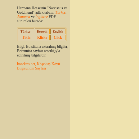
Hermann Hesse'nin "Narcissus ve
Goldmund" adlı kitabının
Türkçe
,
Almanca
ve
İngilizce
PDF
sürümleri burada:
Türkçe
Deutsch
English
Tıkla
Klicke
Click
Bilgi: Bu sütuna aktarılmış bilgiler,
Britannica sayfası aracılığıyla
edinilmiş bilgilerdir.
kosektas.net, Köşektaş Köyü
Bilgisunum Sayfası