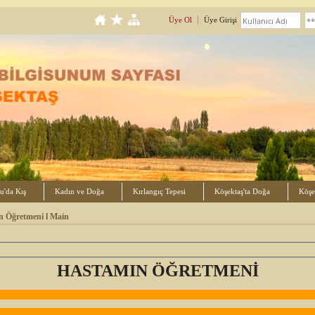
Üye Ol
Üye Girişi
u'da Kış
Kadın ve Doğa
Kırlangıç Tepesi
Köşektaş'ta Doğa
Köşek
n Öğretmeni l Main
HASTAMIN ÖĞRETMENİ