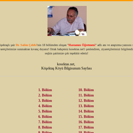
şektaşlı şair
Dr. Salim Çelebi
'nin 18 bölümden oluşan "
Hastamın Öğretmeni
" adlı anı ve araştırma yazısını 
yaretçilerimize sunmaktan kıvanç duyarız! Ortak bahçemiz kosektas.net'i şenlendiren, ziyaretçilerimizi bilgilendi
seçkin şairimize çok teşekkür ederiz!
kosektas.net,
Köşektaş Köyü Bilgisunum Sayfası
1. Bölüm
10. Bölüm
2. Bölüm
11. Bölüm
3. Bölüm
12. Bölüm
4. Bölüm
13. Bölüm
5. Bölüm
14. Bölüm
6. Bölüm
15. Bölüm
7. Bölüm
16. Bölüm
8. Bölüm
17. Bölüm
9. Bölüm
18. Bölüm