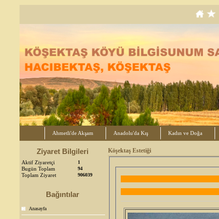
Ahmetli'de Akşam
Anadolu'da Kış
Kadın ve Doğa
Ziyaret Bilgileri
Köşektaş Estetiği
Aktif Ziyaretçi
1
Bugün Toplam
94
Toplam Ziyaret
906039
Bağıntılar
Anasayfa