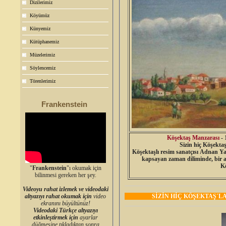
Dizilerimiz
Köyümüz
Künyemiz
Kütüphanemiz
Müzelerimiz
Söylencemiz
Törenlerimiz
Frankenstein
Köşektaş Manzarası
- 
Sizin hiç Köşekta
Köşektaşlı resim sanatçısı Adnan Yal
kapsayan zaman diliminde, bir ay
K
"
Frankenstein
"ı okumak için
bilinmesi gereken her şey.
Videoyu rahat izlemek ve videodaki
SİZİN HİÇ KÖŞEKTAŞ´
altyazıyı rahat okumak için
video
ekranını büyültünüz!
Videodaki Türkçe altyazıyı
etkinleştirmek için
ayarlar
düğmesine tıkladıktan sonra