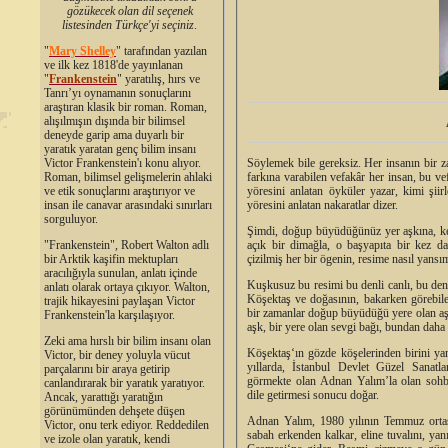
gözükecek olan dil seçenek
listesinden Türkçe'yi seçiniz
.
"
Mary Shelley
"
tarafından yazılan
ve ilk kez 1818'de yayınlanan
"
Frankenstein
" yaratılış, hırs ve
Tanrı’yı oynamanın sonuçlarını
araştıran klasik bir roman. Roman,
alışılmışın dışında bir bilimsel
deneyde garip ama duyarlı bir
yaratık yaratan genç bilim insanı
Söylemek bile gereksiz. Her insanın bir 
Victor Frankenstein'ı konu alıyor.
farkına varabilen vefakâr her insan, bu v
Roman, bilimsel gelişmelerin ahlaki
yöresini anlatan öyküler yazar, kimi şii
ve etik sonuçlarını araştırıyor ve
yöresini anlatan nakaratlar dizer.
insan ile canavar arasındaki sınırları
sorguluyor.
Şimdi, doğup büyüdüğünüz yer aşkına, ken
açık bir dimağla, o başyapıta bir kez da
"Frankenstein", Robert Walton adlı
çizilmiş her bir ögenin, resime nasıl yansı
bir Arktik kaşifin mektupları
aracılığıyla sunulan, anlatı içinde
Kuşkusuz bu resimi bu denli canlı, bu denli
anlatı olarak ortaya çıkıyor. Walton,
Köşektaş ve doğasının, bakarken görebile
trajik hikayesini paylaşan Victor
bir zamanlar doğup büyüdüğü yere olan aşkı
Frankenstein'la karşılaşıyor.
aşk, bir yere olan sevgi bağı, bundan daha 
Zeki ama hırslı bir bilim insanı olan
Köşektaş‘ın gözde köşelerinden birini ya
Victor, bir deney yoluyla vücut
yıllarda, İstanbul Devlet Güzel Sanat
parçalarını bir araya getirip
görmekte olan Adnan Yalım’la olan sohbet
canlandırarak bir yaratık yaratıyor.
dile getirmesi sonucu doğar.
Ancak, yarattığı yaratığın
görünümünden dehşete düşen
Adnan Yalım, 1980 yılının Temmuz ortasın
Victor, onu terk ediyor. Reddedilen
sabah erkenden kalkar, eline tuvalını, y
ve izole olan yaratık, kendi