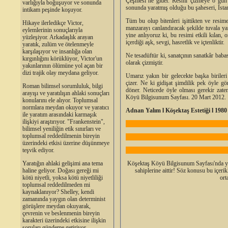
Çeşmesi‘ne gider. Resmi çizmeye o gün 
varlığıyla boğuşuyor ve sonunda
sonunda yaratmış olduğu bu şaheseri, İsta
intikam peşinde koşuyor.
Tüm bu olup bitenleri işittikten ve resime
Hikaye ilerledikçe Victor,
manzarayı canlandıracak şekilde tuvala ya
eylemlerinin sonuçlarıyla
yine anlıyoruz ki, bu resimi etkili kılan,
yüzleşiyor. Arkadaşlık arayan
içerdiği aşk, sevgi, hasretlik ve içtenliktir.
yaratık, zulüm ve ötelenmeyle
karşılaşıyor ve insanlığa olan
Ne tesadüftür ki, sanatçının sanatkâr babas
kırgınlığını körüklüyor, Victor'un
olarak çizmiştir.
yakınlarının ölümüne yol açan bir
dizi trajik olay meydana geliyor.
Umarız yakın bir gelecekte başka biriler
çizer. Ne ki gidişat şimdilik pek öyle gö
Roman bilimsel sorumluluk, bilgi
döner. Neticede öyle olması gerekir zate
arayışı ve yaratılışın ahlaki sonuçları
Köyü Bilgisunum Sayfası. 20 Mart 2012.
konularını ele alıyor. Toplumsal
normlara meydan okuyor ve yaratıcı
Adnan Yalım l Köşektaş Estetiği l 1980 
ile yaratım arasındaki karmaşık
ilişkiyi araştırıyor. "Frankenstein",
bilimsel yeniliğin etik sınırları ve
toplumsal reddedilmenin bireyin
üzerindeki etkisi üzerine düşünmeye
teşvik ediyor.
Köşektaş Köyü Bilgisunum Sayfası'nda yer a
Yaratığın ahlaki gelişimi ana tema
sahiplerine aittir! Söz konusu bu içerik
haline geliyor. Doğası gereği mi
ort
kötü niyetli, yoksa kötü niyetliliği
toplumsal reddedilmeden mi
kaynaklanıyor? Shelley, kendi
zamanında yaygın olan determinist
görüşlere meydan okuyarak,
çevrenin ve beslenmenin bireyin
karakteri üzerindeki etkisine ilişkin
soruları gündeme getiriyor.