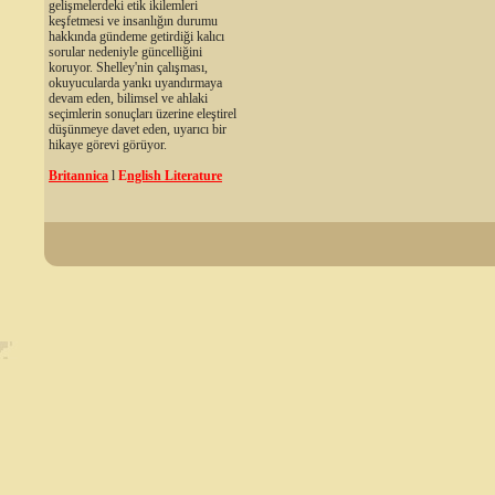
gelişmelerdeki etik ikilemleri
keşfetmesi ve insanlığın durumu
hakkında gündeme getirdiği kalıcı
sorular nedeniyle güncelliğini
koruyor. Shelley'nin çalışması,
okuyucularda yankı uyandırmaya
devam eden, bilimsel ve ahlaki
seçimlerin sonuçları üzerine eleştirel
düşünmeye davet eden, uyarıcı bir
hikaye görevi görüyor.
Britannica
l
E
nglish Literature