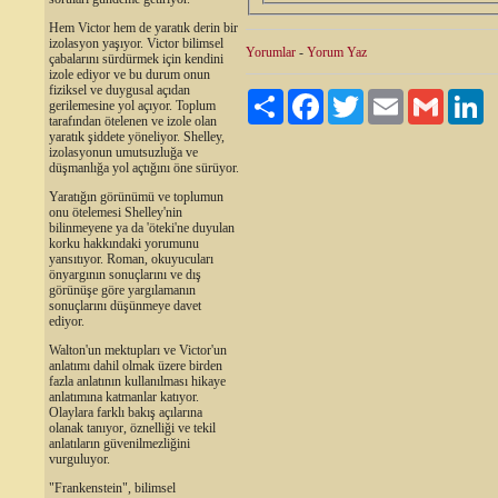
Hem Victor hem de yaratık derin bir
izolasyon yaşıyor. Victor bilimsel
Yorumlar
-
Yorum Yaz
çabalarını sürdürmek için kendini
izole ediyor ve bu durum onun
fiziksel ve duygusal açıdan
Paylaş
Facebook
Twitter
Email
Gmail
Li
gerilemesine yol açıyor. Toplum
tarafından ötelenen ve izole olan
yaratık şiddete yöneliyor. Shelley,
izolasyonun umutsuzluğa ve
düşmanlığa yol açtığını öne sürüyor.
Yaratığın görünümü ve toplumun
onu ötelemesi Shelley'nin
bilinmeyene ya da 'öteki'ne duyulan
korku hakkındaki yorumunu
yansıtıyor. Roman, okuyucuları
önyargının sonuçlarını ve dış
görünüşe göre yargılamanın
sonuçlarını düşünmeye davet
ediyor.
Walton'un mektupları ve Victor'un
anlatımı dahil olmak üzere birden
fazla anlatının kullanılması hikaye
anlatımına katmanlar katıyor.
Olaylara farklı bakış açılarına
olanak tanıyor, öznelliği ve tekil
anlatıların güvenilmezliğini
vurguluyor.
"Frankenstein", bilimsel